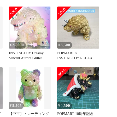
モーリー 2種 セット
25,000
3,500
¥
¥
INSTINCTOY Dreamy
POPMART ×
Vincent Aurora Glitter
INSTINCTOY RELAX
Golden Dragon
5,505
4,500
¥
¥
グ
【中古】トレーディング
POPMART 10周年記念