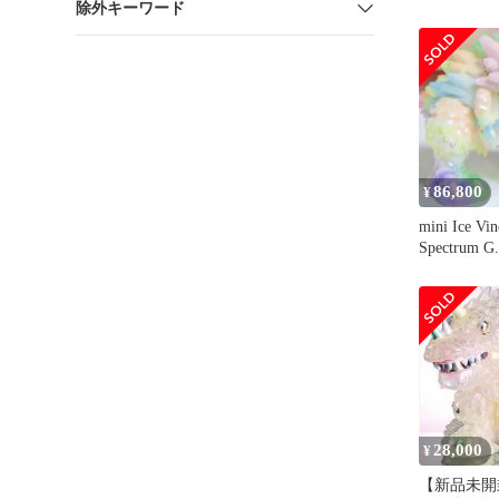
除外キーワード
Molly 「P
MOLLY × 
EROSION 
COSTUM
86,800
¥
mini Ice Vin
Spectrum G.
28,000
¥
【新品未開