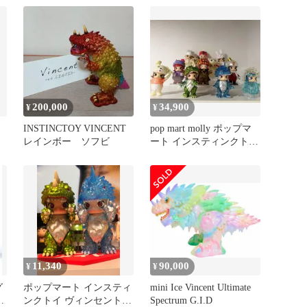
200,000
34,900
¥
¥
INSTINCTOY VINCENT
pop mart molly ポップマ
レインボー ソフビ
ート インスティンクト
イ フィギュア
11,340
90,000
¥
¥
グ
ポップマート インスティ
mini Ice Vincent Ultimate
e
ンクトイ ヴィンセント
Spectrum G.I.D