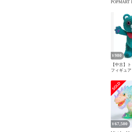
POPMART 
DREAMY V
980
¥
【中古】ト
フィギュア M
「POPMART
TOY SHO
67,500
¥