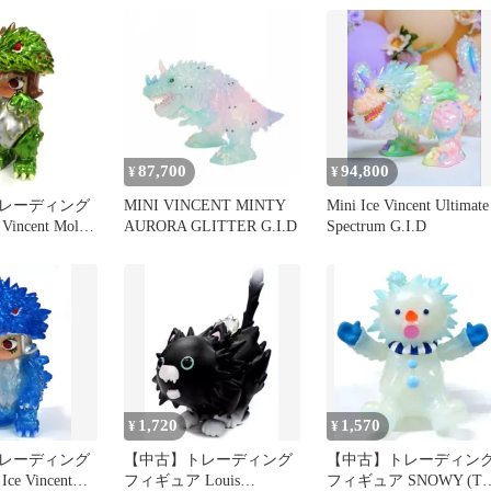
87,700
94,800
¥
¥
レーディング
MINI VINCENT MINTY
Mini Ice Vincent Ultimate
ncent Molly
AURORA GLITTER G.I.D
Spectrum G.I.D
 MOLLY ×
OY EROSION
OSTUME シリ
1,720
1,570
¥
¥
レーディング
【中古】トレーディング
【中古】トレーディン
e Vincent
フィギュア Louis
フィギュア SNOWY (Th