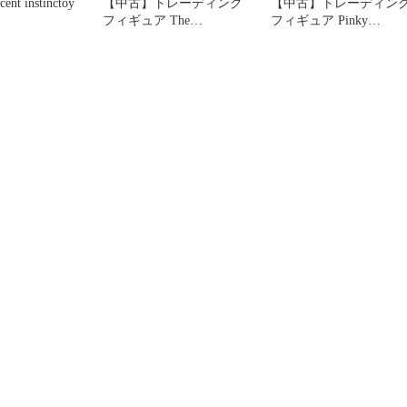
cent instinctoy
【中古】トレーディング
【中古】トレーディン
フィギュア The
フィギュア Pinky
Ice(Dragon)
「POPMART×INSTINC
「POPMART×INSTINC
TOY SHOK シリーズ1
TOY SHOK シリーズ1」