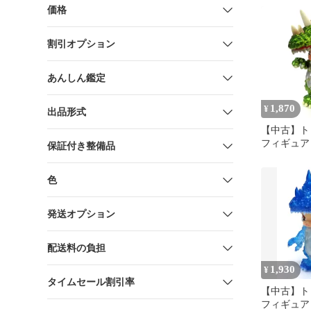
価格
割引オプション
あんしん鑑定
1,870
¥
出品形式
【中古】ト
フィギュア Vi
保証付き整備品
「POPMART
INSTINCT
色
MOLLY C
ーズ」
発送オプション
配送料の負担
1,930
¥
タイムセール割引率
【中古】ト
フィギュア Ic