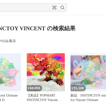
INCTOY VINCENT の検索結果
中のみ表示
60,000
95,500
¥
¥
cent Ultimate
【美品】POPMART
新品 INSTINCTOY min
I.D
INSTINCTOY Vincent 大
Ice Vincent Ultimate
型