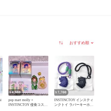
並び替え
4,980
7,700
¥
¥
i
pop mart molly ×
INSTINCTOY インスティ
INSTINCTOY 侵食コスチ
ンクトイ ラバーキーホル
ュームシリーズ
ダー ヴィンセント