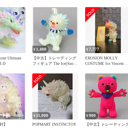
OPMART
「POPMART×INSTINC
Ice) 「POPMART
INSTINCTOY
TOY SHOK シリーズ1」
INSTINCTOY ×
MOLLY
POPMART SERIES1
E シリーズ」
SHOCKシリーズ」
1,400
7,777
¥
¥
cent Ultimate
【中古】トレーディング
EROSION MOLLY
I.D
フィギュア The Ice(Snow
COSTUME Ice Vincent
Man)
Molly
「POPMART×INSTINC
TOY SHOK シリーズ1」
11,000
900
¥
¥
封】
POPMART INSTINCTOY
【中古】トレーディン