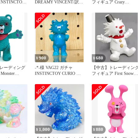
INSTINCTOY
DREAMY VINCENT/訳あ
フィギュア Crazy
INCENT
り
「POPMART×INSTINC
TOY SHOK シリーズ1
900
680
¥
¥
レーディング
˗*˗様 VAG22 ガチャ
【中古】トレーディン
onster
INSTINCTOY CURIO イ
フィギュア First Snow
×INSTINC
ンスティンクト
「POPMART×INSTINC
K シリーズ1」
TOY SHOK シリーズ1
1,000
880
¥
¥