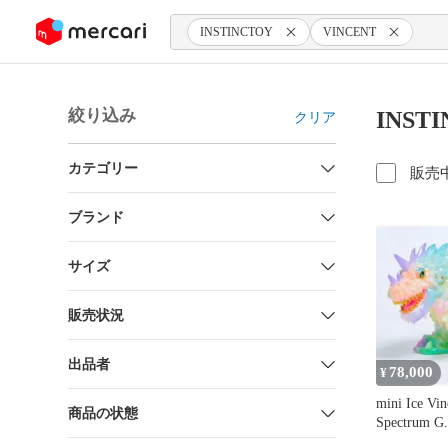
ンツにスキップ
INSTINCTOY
VINCENT
絞り込み
INST
クリア
カテゴリー
販売
ブランド
サイズ
販売状況
出品者
78,000
¥
mini Ice Vin
商品の状態
Spectrum G.