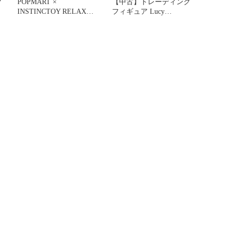
グ
POPMART ×
【中古】トレーディング
INSTINCTOY RELAX
フィギュア Lucy
Green Dragon
「POPMART×INSTINC
」
TOY SHOK シリーズ1」