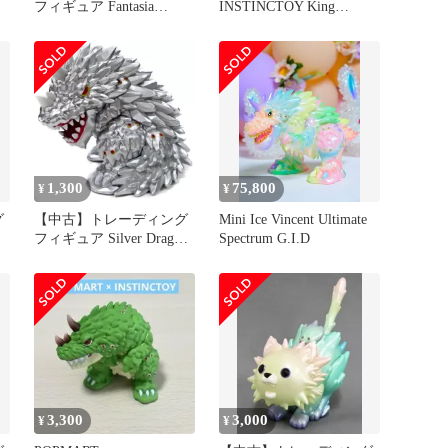
フィギュア Fantasia
INSTINCTOY King
「POPMART×INSTINC
Vincent
」
TOY SHOK シリーズ1」
1,300
75,800
¥
¥
グ
【中古】トレーディング
Mini Ice Vincent Ultimate
フィギュア Silver Dragon
Spectrum G.I.D
「POPMART×INSTINC
」
TOY SHOK シリーズ1」
3,300
3,000
¥
¥