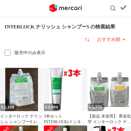
INTERLOCK ナリッシュ シャンプーS の検索結果
並び替え
販売中のみ表示
2,100
3,480
5,772
¥
¥
¥
インターロック ナリッ
3本セット
【新品 未使用】 香栄化
シュ シャンプーS レフ
INTERLOCK(インター
学 インターロック ナリ
ィル詰め替え用 1000ml
ロック) ナリッシュ シ
ッシュ S シャンプー