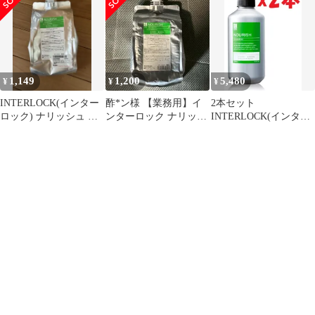
ャンプーS 150ml ヘマ
1000ml クリームPPT S
チン配合 U5
トリートメント 1000g
詰め替え 合計2点セッ
ト【A1】
1,149
1,200
5,480
¥
¥
¥
INTERLOCK(インター
酢*ン様 【業務用】イ
2本セット
ロック) ナリッシュ シ
ンターロック ナリッシ
INTERLOCK(インター
ャンプーS レフィル
ュ S シャンプー
ロック) ナリッシュ シ
1000mL 詰
ャンプーS 500ml KP-
A1