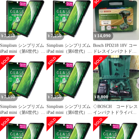
イバー IPD218⭐️
2個付き)
保護強化ガラス 光沢
TRIPD218GLB3CC 未使
用 送料無料
7,250
7,250
14,090
¥
¥
¥
Simplism シンプリズム
Simplism シンプリズム
Bosch IPD218 18V コー
iPad mini（第6世代）
iPad mini（第6世代）
ドレスインパクトドラ
フルクリア 画面保護 強
フルクリア 画面保護 強
イバー
化ガラス TR-IPD218-
化ガラス TR-IPD218-
GL-CC [フルクリア]
GL-CC [フルクリア]
7,190
7,250
8,800
¥
¥
¥
Simplism シンプリズム
Simplism シンプリズム
◇BOSCH コードレス
iPad mini（第6世代）
iPad mini（第6世代）
インパクトドライバ
フルクリア 画面保護 強
フルクリア 画面保護 強
ー IPD218J【川崎店】
化ガラス TR-IPD218-
化ガラス TR-IPD218-
GL-CC [フルクリア]
GL-CC [フルクリア]