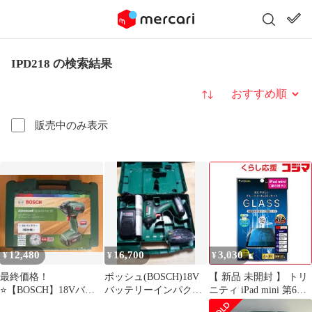
IPD218 の検索結果
並び替え
販売中のみ表示
12,480
16,700
3,030
¥
¥
¥
最終価格！
ボッシュ(BOSCH)18V
【 新品 未開封 】 トリ
⭐【BOSCH】18Vバッ
バッテリーインパクト
ニティ iPad mini 第6世
テリーインパクトドラ
ドライバー(バッテリー
代 BL35%カット 画面