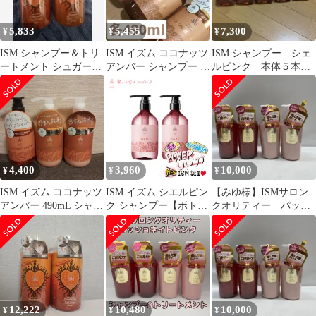
5,833
5,455
7,300
¥
¥
¥
ISM シャンプー＆トリ
ISM イズム ココナッツ
ISM シャンプー シェ
ートメント シュガーコ
アンバー シャンプー ト
ルピンク 本体５本セ
コナッツ 600ml
リートメント おまと
ット
め 4個
4,400
3,960
10,000
¥
¥
¥
ISM イズム ココナッツ
ISM イズム シエルピン
【みゆ様】ISMサロン
アンバー 490mL シャン
ク シャンプー【ボトル
クオリティー パッシ
プー ＆ トリートメント
2本】 ボトル リニュー
ョネイトピンク 4本
アル 送料無料
12,222
10,480
10,000
¥
¥
¥