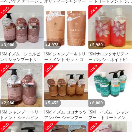
ーヘアケア カラーシャ
オリティーシャンプー
ー トリートメント シュ
ンプー パープル アッ
ガーココナッツ 600mL
シュ ピンク
ⅹ2
3,900
4,978
5,980
¥
¥
¥
ISMイズム シェルピ
ISM シャンプー＆トリ
ISMサロンクオリティ
ンクシャンプートリー
ートメント セット ココ
ー パッショネイトピン
トメント3本セット
ナッツアンバー 詰め替
ク シャンプー&トリー
え 400ml
トメント
2,980
5,455
6,000
¥
¥
¥
ISM シャンプー トリー
ISM イズム ココナッツ
ISM イズム シャン
トメント シェルピンク
アンバー シャンプー ト
プー トリートメン
セット【新品】
リートメント おまと
ト ローズグリーン
め 4個
フローラルローズ