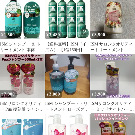
1,500
3,480
3,500
¥
¥
¥
ISM シャンプー ＆ ト
【送料無料】ISM（イ
ISM サロンクオリティ
リートメント 本体
ズム） 【1個150円】
ートリートメント
490mlセット ローズグ
ISM トリートメント 本
リーン[0077_0084] 佐川
体 12本 セット ローズ
急便
グリーン 490ml 大容量
ヘアケア サロン品質 髪
のダメージ補修 保湿ケ
ア 80S◇ ISM コー
ド:50305
7,980
3,080
3,980
¥
¥
¥
ISMサロンクオリティ
ISM シャンプー・トリ
ISMサロンクオリティ
ー Pua 復刻版 シャンプ
ートメント ローズグリ
ー ミッドナイトハーモ
ー600ml×2本
ーン♡
ニー トリートメント
600ml