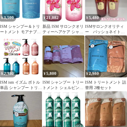
3,500
21,082
5,480
¥
¥
¥
ISM シャンプー＆トリ
新品 ISM サロンクオリ
ISMサロンクオリティ
ートメント モアナブル
ティーヘアケア シャン
ー パッショネイトピ
ー 詰め替え 400ml
プー トリートメント セ
ンク シャンプー&ト
ット プア
リートメント
2,380
5,800
2,980
¥
¥
¥
ISM ism イズム ボトル
ISM シャンプー トリー
ISM トリートメント 詰
単品 シャンプー トリー
トメント シェルピンク
替用 2種セット
トメント ヘアケア リニ
本体詰め替えセット
ューアル