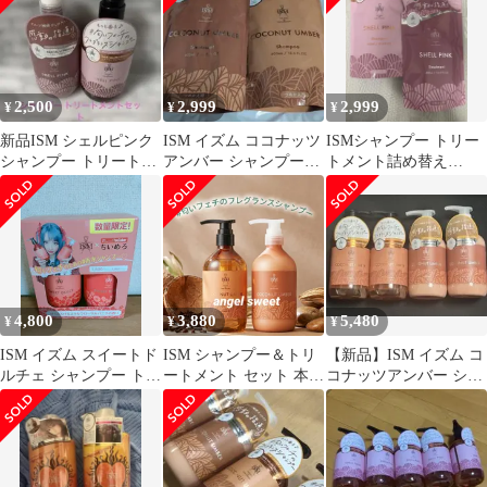
2,500
2,999
2,999
¥
¥
¥
新品ISM シェルピンク
ISM イズム ココナッツ
ISMシャンプー トリー
シャンプー トリートメ
アンバー シャンプー&
トメント詰め替え
ント SHELL PINK セッ
トリートメント 詰替用
400mlSHELL PINK イ
ト
ズム
4,800
3,880
5,480
¥
¥
¥
ISM イズム スイートド
ISM シャンプー＆トリ
【新品】ISM イズム コ
ルチェ シャンプー トリ
ートメント セット 本体
コナッツアンバー シャ
ートメントセット
ココナッツアンバー ス
ンプー トリートメント
イートココナッツの香
4本
り