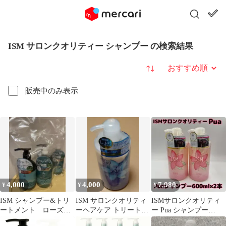
ISM サロンクオリティー シャンプー の検索結果
並び替え
販売中のみ表示
4,000
4,000
7,980
¥
¥
¥
ISM シャンプー&トリ
ISM サロンクオリティ
ISMサロンクオリティ
ートメント ローズグ
ーヘアケア トリートメ
ー Pua シャンプー
リーン セット 各2本
ント アクアブルー
600ml 2本セット