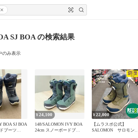
BOA SJ BOA の検索結果
中のみ表示
24,100
22,000
¥
¥
VY BOA SJ BOA
148/SALOMON IVY BOA
【ムラスポ公式】
ドブーツ
24cm スノーボードブー
SALOMON サロモ
ツ サロモン
IVY BOA SJ アイビー