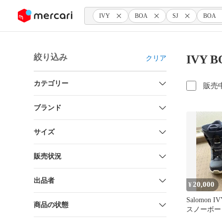
ンツにスキップ
IVY
BOA
SJ
BOA
絞り込み
IVY 
クリア
カテゴリー
販売
ブランド
サイズ
販売状況
出品者
20,000
¥
Salomon I
商品の状態
スノーボー
24cm