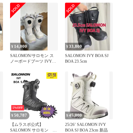
レ
ア SJ ボア) レディース ブ
ノ
ルー 24.0cm 新品・未使
用品
14,000
33,800
¥
¥
SALOMON/サロモン ス
SALOMON IVY BOA SJ
ノーボードブーツ IVY
BOA 23.5cm
BOA SJ
5%OFF
50,787
45,000
¥
¥
【ムラスポ公式】
25/26’ SALOMON IVY
SALOMON サロモン
BOA SJ BOA 23cm 新品