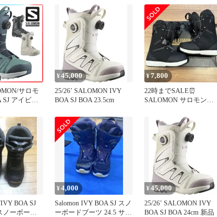
アSJ 24.5㎝ 22-23 
ディース ブーツ ス
ーボード 中古品
（USED） 良品 ダブ
ルボア
45,000
7,800
¥
¥
LOMON/サロモ
25/26’ SALOMON IVY
22時までSALE⏰
A SJ アイビー
BOA SJ BOA 23.5cm
SALOMON サロモン
 熱成型対応ブ
BOA ボア スノーボード
 スノーボード
ブーツ
ち
4,000
45,000
¥
¥
IVY BOA SJ
Salomon IVY BOA SJ スノ
25/26’ SALOMON IVY
Dスノーボード
ーボードブーツ 24.5 サロ
BOA SJ BOA 24cm 新品