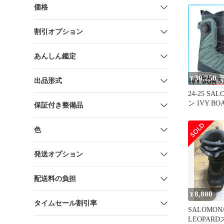
価格
割引オプション
あんしん鑑定
30,250
¥
出品形式
24-25 SA
ン IVY BO
保証付き整備品
レディース
ーツ ボア
色
2025 型落
発送オプション
配送料の負担
8,800
¥
タイムセール割引率
SALOMON/
LEOPAR