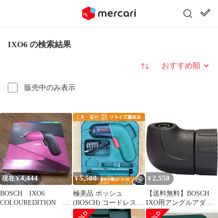
IXO6 の検索結果
並び替え
販売中のみ表示
4,444
5,500
2,550
現在 ¥
¥
¥
BOSCH IXO6
極美品 ボッシュ
【送料無料】BOSCH
COLOUREDITION コ
(BOSCH) コードレス電
IXO用アングルアダプ
ードレスドライバー
動ドライバー IXO6
ター