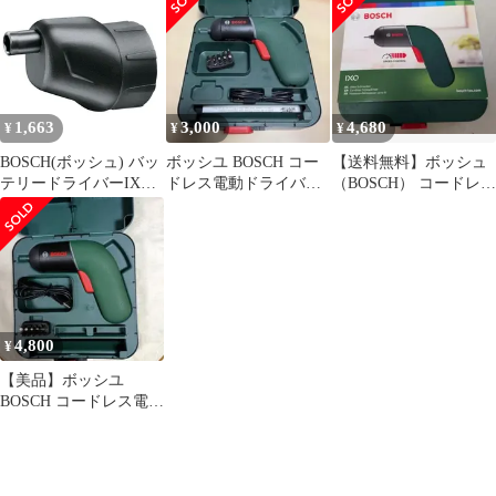
【リライズ蓮田店】
1,663
3,000
4,680
¥
¥
¥
BOSCH(ボッシュ) バッ
ボッシユ BOSCH コー
【送料無料】ボッシュ
テリードライバーIXO
ドレス電動ドライバー
（BOSCH） コードレス
用スミヨセアダプター
ドリル IXO6
電動ドライバー IXO6
2609255723
おまけ有
4,800
¥
【美品】ボッシユ
BOSCH コードレス電動
ドライバー ドリル
IXO6 取説付