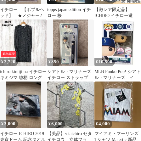
¥
¥
¥
イチロー 【ボブルヘ
topps japan edition イチ
【激レア限定品】
ッド】 ★メジャー262
ロー 桜
ICHIRO イチロー選手
＆3000安打記念★ 新
ボブルヘッド 引退 2019
品未使用
体限定
15%OFF
2,720
850
10,500
¥
¥
¥
ichiro kimijima イチロー
シアトル・マリナーズ
MLB Funko Pop! シアト
キミジマ 総柄 ロングス
イチロー ストラップ 未
ル・マリナーズ イチ
リーブ ワンピース ブラ
開封
ロー 51
ック
3,000
6,000
4,000
¥
¥
¥
イチロー ICHIRO 2019
【美品】setaichiro セタ
マイアミ・マーリンズ
東京ドーム 記念タオル
イチロウ 立体フラワ
Tシャツ Majestic 新品