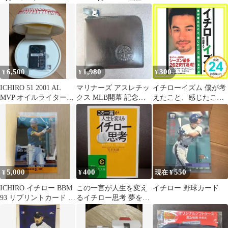
書付
6,500
1,980
300
¥
¥
¥
ICHIRO 51 2001 AL
マリナーズ アスレチッ
イチローイズム 僕が考
MVP オイルライター
クス MLB開幕 記念品
えたこと、感じたこ
未使用
牛革財布 イチロー
と、信じること [Mar
26， 2003] 石田 雄太
_02
5,000
400
550
¥
¥
現在 ¥
ICHIRO イチロー BBM
この一言が人生を変え
イチロー 野球カード
93 リプリントカード オ
るイチロー思考 夢をか
リックス CARD
なえる一番の方法