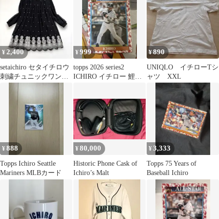
2,400
999
890
¥
¥
¥
setaichiro セタイチロウ
topps 2026 series2
UNIQLO イチローTシ
刺繍チュニックワンピ
ICHIRO イチロー 鯉パ
ャツ XXL
ース ブラック Aライン
ラレル
888
80,000
3,333
¥
¥
¥
Topps Ichiro Seattle
Historic Phone Cask of
Topps 75 Years of
Mariners MLBカード
Ichiro’s Malt
Baseball Ichiro