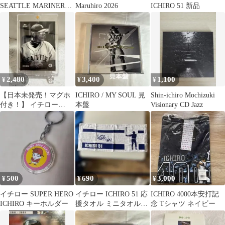
SEATTLE MARINERS
Maruhiro 2026
ICHIRO 51 新品
腕時計 限定品
2,480
3,400
1,100
¥
¥
¥
【日本未発売！マグホ
ICHIRO / MY SOUL 見
Shin-ichiro Mochizuki
付き！】 イチロー
本盤
Visionary CD Jazz
Black & White
500
690
3,000
¥
¥
¥
イチロー SUPER HERO
イチロー ICHIRO 51 応
ICHIRO 4000本安打記
ICHIRO キーホルダー
援タオル ミニタオルハ
念 Tシャツ ネイビー
ンカチおまけ付き