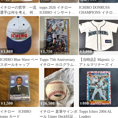
イチローの哲学 : 一流
topps 2026 イチロー
ICHIRO DONRUSS
選手は何を考え、何を
ICHIRO インサート 2
CHAMPIONS イチロー
しているのか
枚セット
2枚セット
1,888
1,750
3,000
¥
¥
¥
ICHIRO Blue Wave ベー
Topps 75th Anniversary
【当時品】Majestic シ
スボールキャップ
イチロー ホログラムカ
アトルマリナーズ イチ
ード
ロー ユニフォーム 51
1,500
26,500
800
¥
¥
¥
イチロー ICHIRO
イチロー 直筆サインボ
Topps Ichiro 2004 AL
topps カード
ール Upper Deck社証明
Leaders