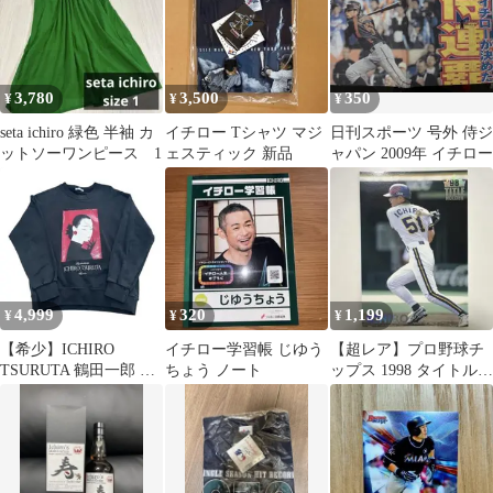
3,780
3,500
350
¥
¥
¥
seta ichiro 緑色 半袖 カ
イチロー Tシャツ マジ
日刊スポーツ 号外 侍ジ
ットソーワンピース 1
ェスティック 新品
ャパン 2009年 イチロー
4,999
320
1,199
¥
¥
¥
【希少】ICHIRO
イチロー学習帳 じゆう
【超レア】プロ野球チ
TSURUTA 鶴田一郎 T
ちょう ノート
ップス 1998 タイトルホ
シャツ スウェット
ルダー イチロー オリッ
クス