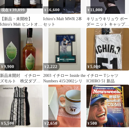
39,899
16,600
11,000
現在 ¥
¥
¥
【新品・未開栓】
Ichiro's Malt MWR 2本
キリュウキリュウ ボー
Ichiro's Malt ヒントオブ
セット
ダー ニット キャップ
シェリー2026×2
ブラック イチロー
9,900
2,222
5,000
¥
¥
¥
新品未開封 イチロー
2003 イチロー Inside the
イチロー Tシャツ
ズモルト 秩父ダブル
Numbers 415/2002シリ
ICHIRO 51 新品
ディスティラリーズ
送料込み
5,580
2,650
500
¥
¥
¥