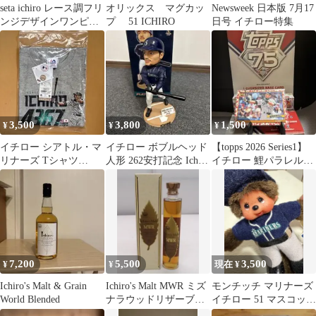
seta ichiro レース調フリ
オリックス マグカッ
Newsweek 日本版 7月17
ンジデザインワンピー
プ 51 ICHIRO
日号 イチロー特集
ス ストライプ 1
3,500
3,800
1,500
¥
¥
¥
イチロー シアトル・マ
イチロー ボブルヘッド
【topps 2026 Series1】
リナーズ Tシャツ
人形 262安打記念 Ichiro
イチロー 鯉パラレル＋
Majestic
フィギュア MLB
α
7,200
5,500
3,500
¥
¥
現在 ¥
Ichiro's Malt & Grain
Ichiro's Malt MWR ミズ
モンチッチ マリナーズ
World Blended
ナラウッドリザーブ
イチロー 51 マスコッ
200ml
ト セキグチ キーホ