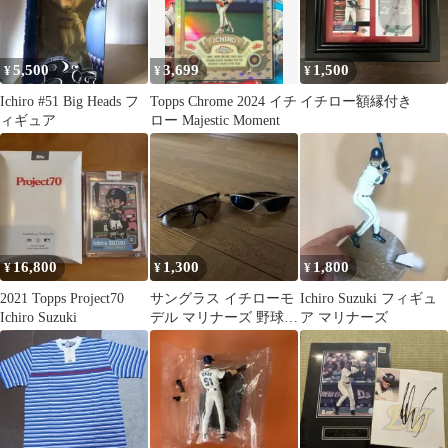
5,500
3,699
1,500
¥
¥
¥
Ichiro #51 Big Heads フ
Topps Chrome 2024 イチ
イチロー額縁付き
ィギュア
ロー Majestic Moment
16,800
1,300
1,800
¥
¥
¥
2021 Topps Project70
サングラス イチローモ
Ichiro Suzuki フィギュ
Ichiro Suzuki
デル マリナーズ 野球
ア マリナーズ
ベースボール baseball