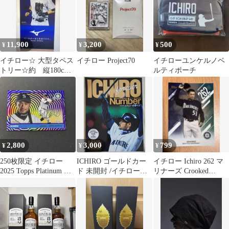
11,900
3,200
500
¥
¥
¥
イチロー☆ 大型タペス
イチロー Project70
イチローユンケルノベ
トリー☆約 縦180cm
ルティポーチ
横90cm☆MLB☆新品未
使用品☆
2,800
3,000
799
¥
¥
¥
250枚限定 イチロー
ICHIRO ゴールドカー
イチロー Ichiro 262 マ
2025 Topps Platinum プ
ド 未開封 /イチローの
リナーズ Crooked
リントサイン
すべて 永久保存版
Numbers