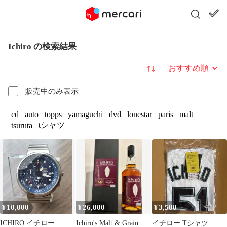
Ichiro の検索結果
並び替え
販売中のみ表示
cd
auto
topps
yamaguchi
dvd
lonestar
paris
malt
tシャツ
tsuruta
10,000
26,000
3,500
¥
¥
¥
ICHIRO イチロー
Ichiro's Malt & Grain
イチロー Tシャツ