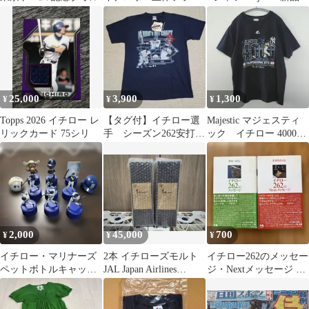
ー刺繍ワンピース
イチロー
25,000
3,900
1,300
¥
¥
¥
Topps 2026 イチロー レ
【タグ付】イチロー選
Majestic マジェスティ
リックカード 75シリ
手 シーズン262安打達
ック イチロー 4000本
成記念Tシャツ ネイ
安打達成記念 Tシャツ
ビー M
2,000
45,000
700
¥
¥
¥
イチロー・マリナーズ
2本 イチローズモルト
イチロー262のメッセー
ペットボトルキャップ
JAL Japan Airlines
ジ・Nextメッセージ 2
11体
Exclusive
冊セット