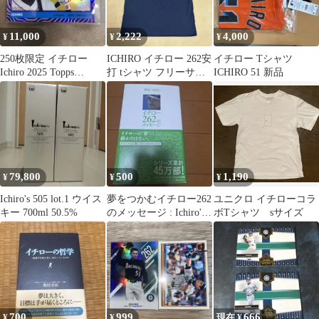
11,000
2,222
4,000
¥
¥
¥
250枚限定 イチロー
ICHIRO イチロー 262安
イチロー Tシャツ
Ichiro 2025 Topps
打 tシャツ フリーサイ
ICHIRO 51 新品
Chrome
ズ マリナーズ
79,800
500
1,190
¥
¥
¥
Ichiro's 505 lot.1 ウイス
夢をつかむイチロー262
ユニクロ イチローコラ
キー 700ml 50.5%
のメッセージ : Ichiro's
ボTシャツ sサイズ
message s…
700
999
666
¥
¥
現在 ¥