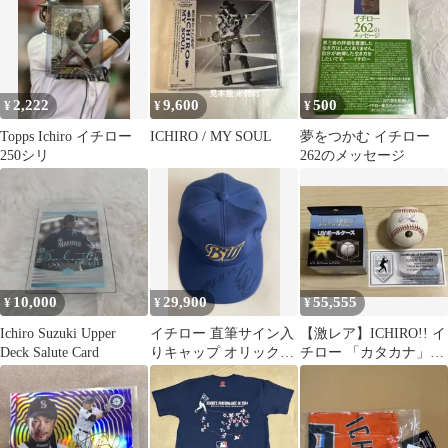
2,222
9,600
500
¥
¥
¥
Topps Ichiro イチロー
ICHIRO / MY SOUL
夢をつかむ イチロー
250シリ
262のメッセージ
10,000
29,900
55,555
¥
¥
¥
Ichiro Suzuki Upper
イチロー 直筆サイン入
【激レア】ICHIRO!! イ
Deck Salute Card
りキャップ オリック
チロー 「カタカナ」イ
ス・ブルーウェーブ
ンスク入り 直筆サイン
ICHIRO
ボール