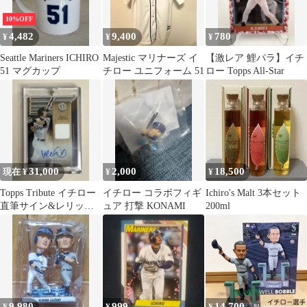
10%OFF
4,482
9,400
780
¥
¥
¥
Seattle Mariners ICHIRO
Majestic マリナーズ イ
【激レア 鯉パラ】イチ
51 マグカップ
チロー ユニフォーム 51
ロー Topps All-Star
31,000
2,000
18,500
現在 ¥
¥
¥
Topps Tribute イチロー
イチロー コラボフィギ
Ichiro's Malt 3本セット
直筆サイン&レリック
ュア 打撃 KONAMI
200ml
auto 99シリ
9,980
999
14,700