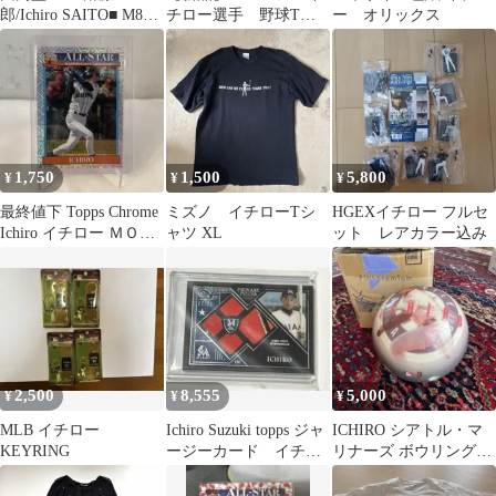
郎/Ichiro SAITO■ M8
チロー選手 野球Tシ
ー オリックス
Style Vol.2: 齋藤一郎 /
ャツ
東京佼成wind O
【KOCD0802/494784507
7865】D04104
1,750
1,500
5,800
¥
¥
¥
最終値下 Topps Chrome
ミズノ イチローTシ
HGEXイチロー フルセ
Ichiro イチロー ＭＯＪ
ャツ XL
ット レアカラー込み
Ｏリフラクター
2,500
8,555
5,000
¥
¥
¥
MLB イチロー
Ichiro Suzuki topps ジャ
ICHIRO シアトル・マ
KEYRING
ージーカード イチロ
リナーズ ボウリングボ
ー
ール イチロー