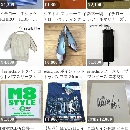
1,399
1,300
2,100
¥
¥
¥
イチロー Ｔシャツ
シアトル マリナーズ イ
鈴木一朗 イチロー
ICHIRO ICBG
チロー バッティングポ
シアトルマリナーズ＆
LARGE ブルー オリ
ーズ フィギュア
ブルーウェーブ写真
ックス新品
4,000
8,800
1,080
¥
¥
¥
【setaichiro セタイチロ
setaichiro ポインテッド
setaichiro ノースリーブ
ウ】パフスリーブ 5部
トゥパンプス 24cm <美
ワンピース 異素材切替
袖 ニット 2
品>
ビジュー 黒 M
1,000
4,980
12,800
¥
¥
現在 ¥
国内盤CD★齋藤一
【新品】MAJESTIC イ
直筆サイン色紙 イチロ