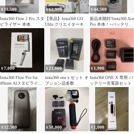
11,500
62,999
44,500
¥
¥
¥
Insta360 Flow 2 Pro スタ
【美品】Insta360 GO
新品未開封!Insta360 Ace
ビライザー 本体
Ultla クリエイターキッ
Pro 本体！+バッテリー
ト ホワイト
+自撮り棒!
7,000
21,800
1,900
¥
¥
¥
Insta360 Flow Pro for
insta360 one x セット オ
Insta360 ONE X 専用 バ
iPhone AIスタビライザ
プション品多数
ッテリー充電器セット
ー
12,500
58,000
1,000
¥
¥
¥