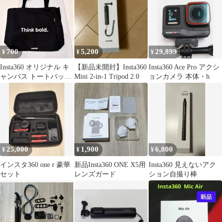
700
5,200
29,899
¥
¥
¥
Insta360 オリジナル キ
【新品未開封】Insta360
Insta360 Ace Pro アクシ
ャンバス トートバッグ
Mini 2-in-1 Tripod 2.0
ョンカメラ 本体・h
ブラック
25,000
1,900
6,800
¥
¥
¥
インスタ360 one r 豪華
新品Insta360 ONE X5用
Insta360 見えないアク
セット
レンズガード
ション自撮り棒