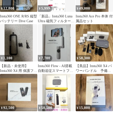
12,800
5,999
49,000
¥
¥
¥
Insta360 ONE R/RS 縦型
「新品」Insta360 Luna
Insta360 Ace Pro 本体 付
バッテリー Dive Case
Ultra 磁気フィルター 7
属品セット
点
1,100
7,700
58,300
¥
¥
¥
【新品・未使用】
Insta360 Flow - AI搭載
【美品】Insta360 X4 パ
Insta360 X4 用 保護フレ
自動追従スマートフォ
ワーバンドル 予備バ
ーム ケージ
ン用ジンバル
ッテリー
92,500
58,500
15,000
¥
¥
¥