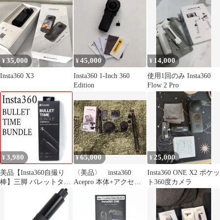
35,000
45,000
14,000
¥
¥
¥
Insta360 X3
Insta360 1-Inch 360
使用1回のみ Insta360
Edition
Flow 2 Pro
3,980
65,000
25,000
¥
¥
¥
美品【Insta360自撮り
〈美品〉 insta360
Insta360 ONE X2 ポケッ
棒】三脚 バレットタイ
Acepro 本体+アクセサ
ト360度カメラ
ム バンドル
リ