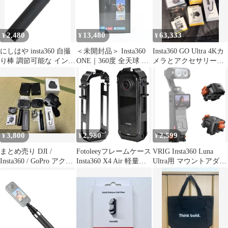
2,480
13,480
63,333
¥
¥
¥
にしはや insta360 自撮
＜未開封品＞ Insta360
Insta360 GO Ultra 4Kカ
り棒 調節可能な インス
ONE｜360度 全天球 ア
メラとアクセサリーセ
タ360 X4 X3 ONE X2
クションカメラ｜手ブ
ット 新品未使用
EVOカメラ に対応(ブ
レ補正搭載・高画質撮
ラック, 70cm)
影対応｜Vlog・旅行・
アウトドアに最適｜新
品未開封・付属品完備
3,800
2,980
2,599
¥
¥
¥
まとめ売り DJI /
Fotoleeyフレームケース
VRIG Insta360 Luna
Insta360 / GoPro アクセ
Insta360 X4 Air 軽量
Ultra用 マウントアダプ
サリー・マウント
ABSケージ
ター アルミ