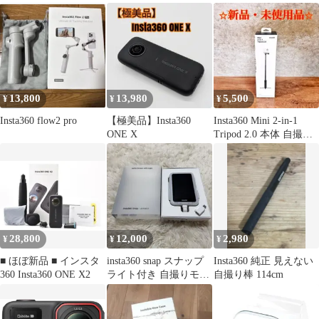
13,800
13,980
5,500
¥
¥
¥
Insta360 flow2 pro
【極美品】Insta360
Insta360 Mini 2-in-1
ONE X
Tripod 2.0 本体 自撮り
棒
28,800
12,000
2,980
¥
¥
¥
■ ほぼ新品 ■ インスタ
insta360 snap スナップ
Insta360 純正 見えない
360 Insta360 ONE X2
ライト付き 自撮りモニ
自撮り棒 114cm
ター 即納 美品