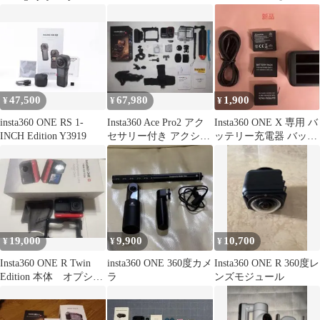
用
47,500
67,980
1,900
¥
¥
¥
insta360 ONE RS 1-
Insta360 Ace Pro2 アク
Insta360 ONE X 専用 バ
INCH Edition Y3919
セサリー付き アクショ
ッテリー充電器 バッテ
ンカメラ
リー2個付
19,000
9,900
10,700
¥
¥
¥
Insta360 ONE R Twin
insta360 ONE 360度カメ
Insta360 ONE R 360度レ
Edition 本体 オプショ
ラ
ンズモジュール
ン付き