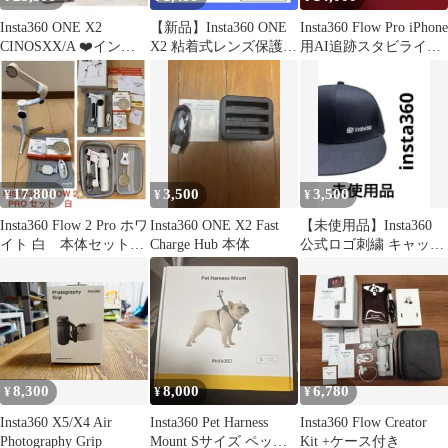
Insta360 ONE X2
【新品】Insta360 ONE
Insta360 Flow Pro iPhone
CINOSXX/A ❤️インス
X2 粘着式レンズ保護フ
用AI追跡スタビライザ
タグラム SNS
ィルター プロテクター
ー
17,800
3,500
3,500
¥
¥
¥
Insta360 Flow 2 Pro ホワ
Insta360 ONE X2 Fast
【未使用品】Insta360
イト 白 本体セット
Charge Hub 本体
公式ロゴ刺繍 キャップ
備品多数 美品
帽子 ブラック
8,300
8,000
6,780
¥
¥
¥
Insta360 X5/X4 Air
Insta360 Pet Harness
Insta360 Flow Creator
Photography Grip
Mount Sサイズ ペット
Kit +ケース付き