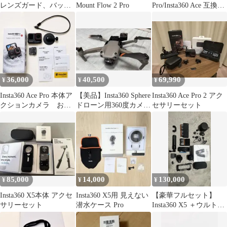
レンズガード、バッテ
Mount Flow 2 Pro
Pro/Insta360 Ace 互換バ
リー、カバー付き
ッテリー 1800mAh ×3
個 バッテリ同時充電可
能
36,000
40,500
69,990
¥
¥
¥
Insta360 Ace Pro 本体ア
【美品】Insta360 Sphere
Insta360 Ace Pro 2 アク
クションカメラ おま
ドローン用360度カメラ
セサリーセット
とめ割り有
本体
85,000
14,000
130,000
¥
¥
¥
Insta360 X5本体 アクセ
Insta360 X5用 見えない
【豪華フルセット】
サリーセット
潜水ケース Pro
Insta360 X5 ＋ウルトラ
バッテリー3個 マイク
セット