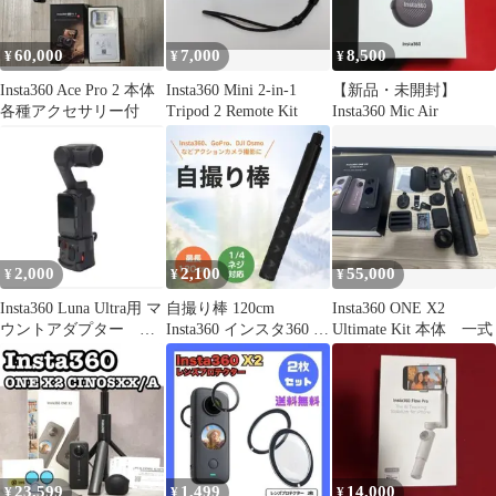
60,000
7,000
8,500
¥
¥
¥
Insta360 Ace Pro 2 本体
Insta360 Mini 2-in-1
【新品・未開封】
各種アクセサリー付
Tripod 2 Remote Kit
Insta360 Mic Air
2,000
2,100
55,000
¥
¥
¥
Insta360 Luna Ultra用 マ
自撮り棒 120cm
Insta360 ONE X2
ウントアダプター ア
Insta360 インスタ360 カ
Ultimate Kit 本体 一式
クションカム
メラ 伸縮 軽量
23,599
1,499
14,000
¥
¥
¥