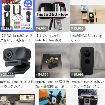
2,999
6,000
55,800
¥
¥
¥
【新品】Insta360 x4 ア
【オプション付】
Insta360 GO Ultra vlog
クセサリー4点セット
Insta360 Flow 本体 ス
カメラ
インスタ360
ポットライト＆専用ケ
ース
21,000
54,500
15,000
¥
¥
¥
Insta360 Link 2C AI搭載
Insta360 Mic Pro 送信機
Insta360 ONE X 本体 バ
4Kウェブカメラ
2台＋受信機1台 新品
ッテリー欠品 消える
未開封
自撮り棒付属