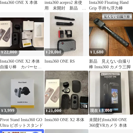
Insta360 ONE X 本体
insta360 acepro2 未使
Insta360 Floating Hand
用 未開封 新品 ダ
Grip 手持ち浮力棒
イビング
22,000
20,000
1,680
¥
¥
¥
Insta360 ONE X2 本体
Insta360 ONE RS
新品 見えない自撮り
自撮り棒 カバーセッ
棒 Insta360 カメラ三脚
ト
3,999
21,000
8,000
¥
¥
現在 ¥
Pivot Stand Insta360 GO
Insta360 ONE X2 本体
未開封)Insta360 ONE
Ultra ピボットスタンド
360度VRカメラ 本体