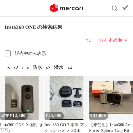
Insta360 ONE の検索結果
並び替え
販売中のみ表示
防水
潜水
rs
x2
r
x
x3
x4
12,500
25,000
37,000
現在 ¥
¥
¥
Insta360 ONE Ｘ(値引き
Insta360 GO 3 本体 アク
【未使用】Insta360 Ace
不可)
ションカメラ 64GB
Pro & Xplorer Grip Kit