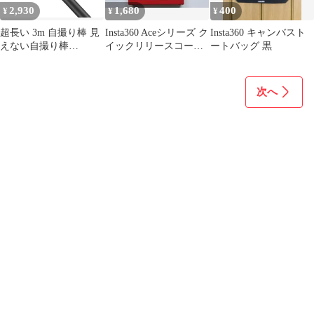
2,930
1,680
400
¥
¥
¥
超長い 3m 自撮り棒 見
Insta360 Aceシリーズ ク
Insta360 キャンバスト
えない自撮り棒
イックリリースコール
ートバッグ 黒
Insta360対応 長さ調節
ドシュー
可能 Insta360 X5 X4 X3
ONE X2 ONE X ONE R
次へ
EVO カメラ用 超軽量
三脚取付可能 旅行 撮影
用