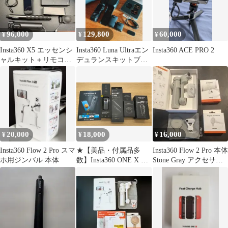
96,000
129,800
60,000
¥
¥
¥
Insta360 X5 エッセンシ
Insta360 Luna Ultraエン
Insta360 ACE PRO 2
ャルキット＋リモコン
デュランスキットブラ
自撮り棒＋新品ケージ
ック、おまけ有り
20,000
18,000
16,000
¥
¥
¥
Insta360 Flow 2 Pro スマ
★【美品・付属品多
Insta360 Flow 2 Pro 本体
ホ用ジンバル 本体
数】Insta360 ONE X バ
Stone Gray アクセサリ
レットタイムバンドル
ー
＆ダイブケース付 水
遊びセット