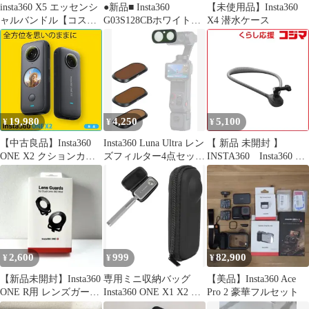
insta360 X5 エッセンシ
●新品■ Insta360
【未使用品】Insta360
ャルバンドル【コスト
G03S128CBホワイトト
X4 潜水ケース
コ】
ラベルキット 4K
19,980
4,250
5,100
¥
¥
¥
【中古良品】Insta360
Insta360 Luna Ultra レン
【 新品 未開封 】
ONE X2 クションカメ
ズフィルター4点セット
INSTA360 Insta360 ネ
ラ ソフトケース・レン
CPL/ND
ックレス式マウント
ズキャップ・USBケー
CINSCAVH 未使用 送料
ブル付 手ブレ補正 防水
無料
5.7K動画撮影
2,600
999
82,900
¥
¥
¥
【新品未開封】Insta360
専用ミニ収納バッグ
【美品】Insta360 Ace
ONE R用 レンズガード
Insta360 ONE X1 X2 X3
Pro 2 豪華フルセット
Lens Guards
通用収納ケース