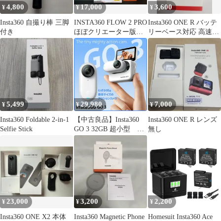
4,800
17,000
3,600
¥
¥
¥
Insta360 自撮り棒 三脚
INSTA360 FLOW 2 PRO
Insta360 ONE R バッテ
付き
ほぼクリエーター版相
リーベース対応 高速充
当（中古美品）
電ハブ 正規品
5,499
29,980
7,000
¥
¥
¥
Insta360 Foldable 2-in-1
【中古良品】Insta360
Insta360 ONE R レンズ
Selfie Stick
GO 3 32GB 超小型
無し
35.5g アクションカメラ
Action Pod マグネット
ペンダント ピボットス
タンド クリップ アーク
ティックホワイト
23,000
3,200
2,200
¥
¥
¥
Insta360 ONE X2 本体
Insta360 Magnetic Phone
Homesuit Insta360 Ace