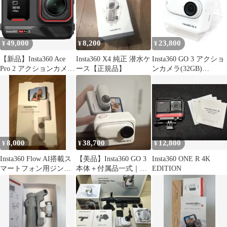
49,000
8,200
23,800
¥
¥
¥
【新品】Insta360 Ace
Insta360 X4 純正 潜水ケ
Insta360 GO 3 アクショ
Pro 2 アクションカメラ
ース【正規品】
ンカメラ(32GB)
_IN001690
insta360-go-3-32 整備済
みアウトレット品 [良
い(B)]
8,000
38,700
12,800
¥
¥
¥
Insta360 Flow AI搭載ス
【美品】Insta360 GO 3
Insta360 ONE R 4K
マートフォン用ジンバ
本体＋付属品一式｜動
EDITION
ル 本体
作確認済｜1回のみ使用