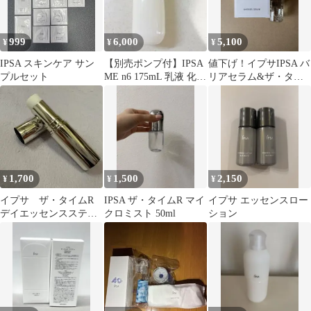
999
6,000
5,100
¥
¥
¥
IPSA スキンケア サン
【別売ポンプ付】IPSA
値下げ！イプサIPSA バ
プルセット
ME n6 175mL 乳液 化粧
リアセラム&ザ・タイ
液
ムR アクア
1,700
1,500
2,150
¥
¥
¥
イプサ ザ・タイムR
IPSA ザ・タイムR マイ
イプサ エッセンスロー
デイエッセンススティ
クロミスト 50ml
ション
ック スペシャルページ