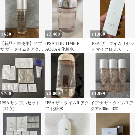
630
3,480
1,800
¥
¥
¥
【新品・未使用】イプ
IPSA THE TIME R
IPSA ザ・タイムリセッ
サ ザ・タイムR アクア
AQUA e 化粧水
ト マイクロミスト
薬用化粧水 30mL
50ml
700
2,000
1,999
¥
¥
¥
IPSA サンプルセット
IPSA ザ・タイムR アク
イプサ ザ・タイムR ア
（14点）
ア 化粧水
クアe 30ml 3本