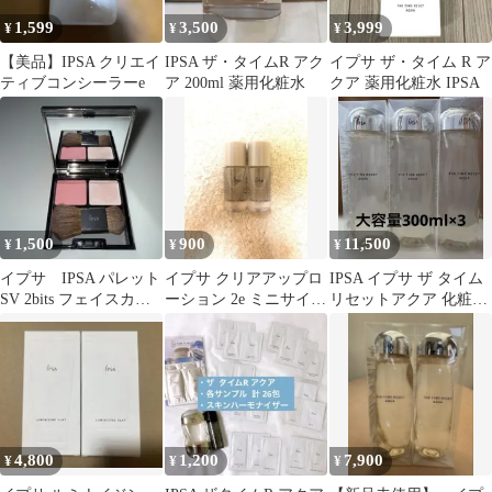
1,599
3,500
3,999
¥
¥
¥
【美品】IPSA クリエイ
IPSA ザ・タイムR アク
イプサ ザ・タイム R ア
ティブコンシーラーe
ア 200ml 薬用化粧水
クア 薬用化粧水 IPSA
1,500
900
11,500
¥
¥
¥
イプサ IPSA パレット
イプサ クリアアップロ
IPSA イプサ ザ タイム
SV 2bits フェイスカラ
ーション 2e ミニサイズ
リセットアクア 化粧水
ー
30ml×2個
300ml
4,800
1,200
7,900
¥
¥
¥