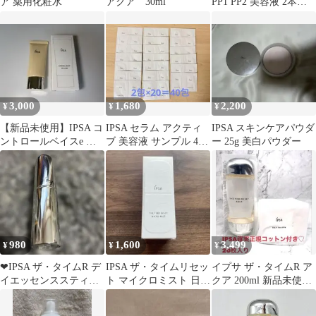
ア 薬用化粧水
アクア 30ml
PP1 PP2 美容液 2本セ
ット P.P.1 P.P.2
3,000
1,680
2,200
¥
¥
¥
【新品未使用】IPSA コ
IPSA セラム アクティ
IPSA スキンケアパウダ
ントロールベイスe イ
ブ 美容液 サンプル 40
ー 25g 美白パウダー
エロー 化粧下地
包
980
1,600
3,499
¥
¥
¥
❤︎IPSA ザ・タイムR デ
IPSA ザ・タイムリセッ
イプサ ザ・タイムR ア
イエッセンススティッ
ト マイクロミスト 日中
クア 200ml 新品未使用
ク❤︎
用化粧水
コットン付き