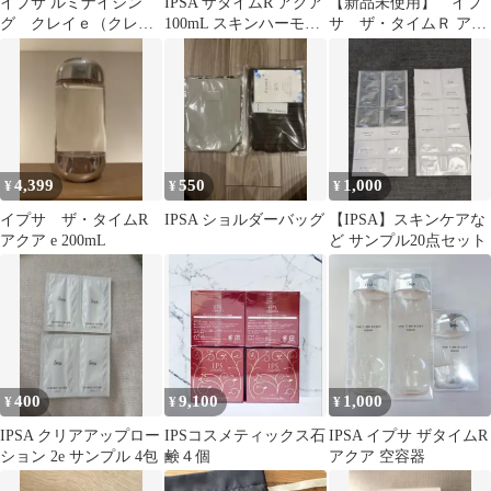
イプサ ルミナイジン
IPSA ザタイムR アクア
【新品未使用】 イプ
グ クレイｅ（クレイ
100mL スキンハーモナ
サ ザ・タイムＲ アク
状マッサージマスク）x
イザー 各サンプル26包
ア 300ml 2本セット
2個
4,399
550
1,000
¥
¥
¥
イプサ ザ・タイムR
IPSA ショルダーバッグ
【IPSA】スキンケアな
アクア e 200mL
ど サンプル20点セット
400
9,100
1,000
¥
¥
¥
IPSA クリアアップロー
IPSコスメティックス石
IPSA イプサ ザタイムR
ション 2e サンプル 4包
鹸４個
アクア 空容器