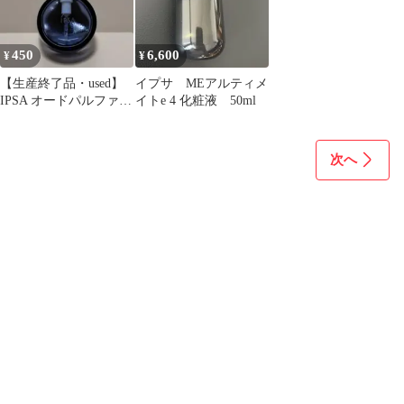
450
6,600
¥
¥
【生産終了品・used】
イプサ MEアルティメ
IPSA オードパルファム
イトe 4 化粧液 50ml
5ml瓶
次へ