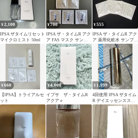
2,100
700
555
¥
¥
¥
IPSA ザタイムリセット
IPSA ザ・タイムR アク
IPSA ザ・タイムR アク
マイクロミスト 50ml
ア FAS マスク サンプ
ア 薬用化粧水 サンプル
ルセット
6包
660
4,000
1,999
¥
¥
¥
【IPSA】トライアルセ
イプサ ザ・タイムR
4回使用 IPSA ザタイム
ット
アクア e
R デイエッセンスステ
ィック 美容液