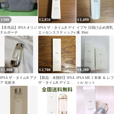
500
2,850
1,499
¥
¥
¥
【非売品】IPSA オリジ
IPSA ザ・タイムR デイ
イプサ 日焼け止め用乳
ナルポーチ
エッセンススティックe
液 30ml
1,900
2,700
8,200
¥
¥
¥
IPSA ザ・タイムR アク
【新品・未開封】IPSA
IPSA ME 2 本体 ＆ レフ
ア 化粧水
ザ・タイムR デイエッ
ィル セット
センススティックe