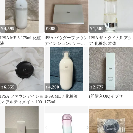
4,599
888
1,500
¥
¥
¥
IPSA ME 5 175ml 化粧
iPSA パウダーファウン
IPSA ザ・タイムR アク
液
デインションe ケー
ア 化粧水 本体
ス イプサ
6,555
4,200
2,777
¥
¥
¥
IPSA ファウンデイショ
IPSA ME 7 化粧液
(即購入OK)イプサ
ン アルティメイト 100
175mL