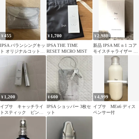
455
1,700
2,980
¥
¥
¥
IPSA バランシングキッ
IPSA THE TIME
新品 IPSA ME n 1 コア
ト オリジナルコットン
RESET MICRO MIST
モイスチャライザー 化
ケース
粧液 me1 イプサ
1,200
600
4,999
¥
¥
¥
イプサ キャッチライ
IPSA ショッパー 3枚セ
イプサ MEn6 ディス
トスティック ピン
ット
ペンサー付
ク 箱あり