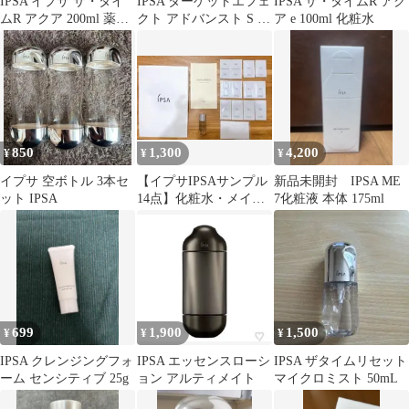
IPSA イプサ ザ・タイ
IPSA ターゲットエフェ
IPSA ザ・タイムR アク
ムR アクア 200ml 薬用
クト アドバンスト S 3g
ア e 100ml 化粧水
化粧水
試供品のおまけ付き
850
1,300
4,200
¥
¥
¥
イプサ 空ボトル 3本セ
【イプサIPSAサンプル
新品未開封 IPSA ME
ット IPSA
14点】化粧水・メイク
7化粧液 本体 175ml
落とし・洗顔料・日焼
け止め 等
699
1,900
1,500
¥
¥
¥
IPSA クレンジングフォ
IPSA エッセンスローシ
IPSA ザタイムリセット
ーム センシティブ 25g
ョン アルティメイト
マイクロミスト 50mL