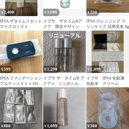
2,400
3,900
350
¥
¥
¥
IPSA ザタイムリセット
イプサ ザタイムRア
IPSA クレンジング マ
マイクロミスト
クア 限定デザインボ
リンケイク 試用見本 8g
トル200ml
599
1,299
1,499
¥
¥
¥
IPSA ファンデーション
イプサ ザ・タイムR ア
イプサ IPSA 化粧液
アルティメイト e 101
クア e ミニボトル
化粧水 クリーム 美
サンプル 化粧品 美肌
30ml×2本
容液 ファンデ 計16
袋 匿名配送
800
1,099
300
¥
¥
¥