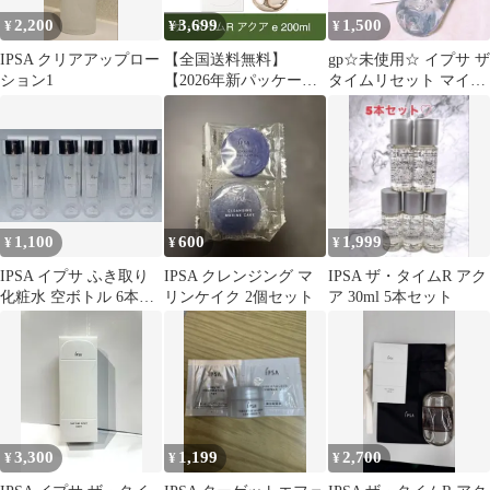
2,200
3,699
1,500
¥
¥
¥
IPSA クリアアップロー
【全国送料無料】
gp☆未使用☆ イプサ ザ
ション1
【2026年新パッケー
タイムリセット マイク
ジ】 IPSA イプサ ザ・
ロミスト 50ml
タイムR アクア e
200mL 薬用化粧水
1,100
600
1,999
¥
¥
¥
IPSA イプサ ふき取り
IPSA クレンジング マ
IPSA ザ・タイムR アク
化粧水 空ボトル 6本セ
リンケイク 2個セット
ア 30ml 5本セット
ット
3,300
1,199
2,700
¥
¥
¥