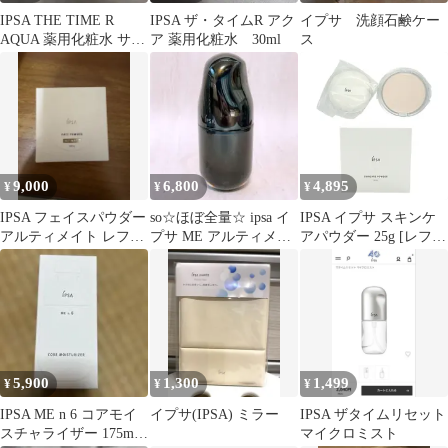
IPSA THE TIME R
IPSA ザ・タイムR アク
イプサ 洗顔石鹸ケー
AQUA 薬用化粧水 サン
ア 薬用化粧水 30ml
ス
プル 6包
9,000
6,800
4,895
¥
¥
¥
IPSA フェイスパウダー
so☆ほぼ全量☆ ipsa イ
IPSA イプサ スキンケ
アルティメイト レフィ
プサ ME アルティメイ
アパウダー 25g [レフィ
ル
トe 3 50ml
ル] 医薬部外品 パフ付
[指定場所ダイレクト]
5,900
1,300
1,499
¥
¥
¥
IPSA ME n 6 コアモイ
イプサ(IPSA) ミラー
IPSA ザタイムリセット
スチャライザー 175mL
マイクロミスト