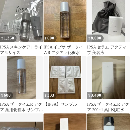
YELLOW 20g SPF25
26包
PA++【赤字覚悟】
1,350
600
8,000
¥
¥
¥
IPSA スキンケアトライ
IPSA イプサ ザ・タイ
IPSA セラム アクティ
アルサイズ
ムR アクア e 化粧水
ブ 美容液
30ml
600
333
3,400
¥
¥
¥
IPSA ザ・タイムR アク
【IPSA】サンプル
IPSA ザ・タイムR アク
ア 薬用化粧水 サンプル
ア 200ml 薬用化粧水