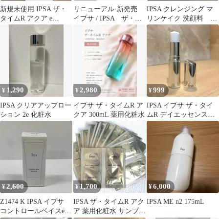
新規未使用 IPSA ザ・
リニューアル·新発売
IPSA クレンジング マ
タイムR アクア e
イプサ / IPSA ザ・タ
リンケイク 洗顔料
200mL イプサ
イムR アクア e 本体
30g ケース付き
200mL
1,290
2,980
999
¥
¥
¥
IPSA クリアアップロー
イプサ ザ・タイムR ア
IPSA イプサ ザ・タイ
ション 2e 化粧水
クア 300mL 薬用化粧水
ムR デイエッセンスス
ティック 美容液
2,600
1,700
6,000
¥
¥
¥
Z1474 K IPSA イプサ
IPSA ザ・タイムR アク
IPSA ME n2 175mL
コントロールベイスe
ア 薬用化粧水 サンプル