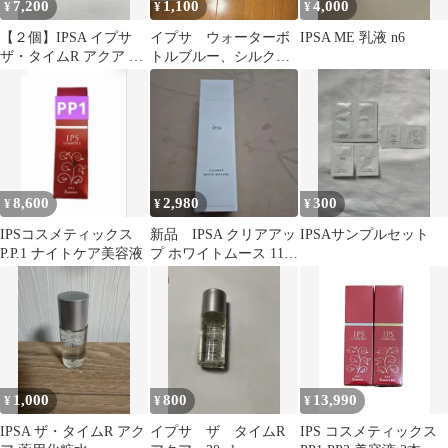
7,200
1,100
4,000
¥
¥
¥
【２個】IPSA イプサ
イプサ ウォーターボ
IPSA ME 乳液 n6
ザ・タイムR アクア e
トルブルー、シルクコ
200mL
ットン、マリンケイク
8,600
2,980
300
¥
¥
¥
IPSコスメティックス
新品 IPSA クリアアッ
IPSAサンプルセット
P.P.1 ナイトケア美容液
プ ホワイトムース 110g
美容液
1,000
800
13,990
¥
¥
¥
IPSA ザ・タイムR アク
イプサ ザ タイムR
IPS コスメティックス