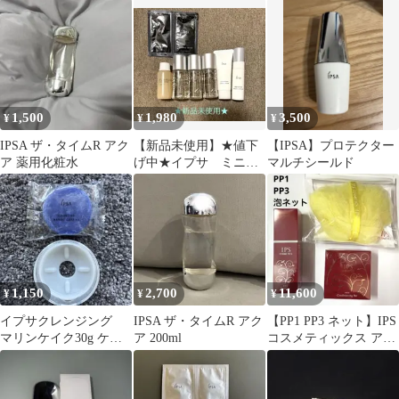
詰め替え
1,500
1,980
3,500
¥
¥
¥
IPSA ザ・タイムR アク
【新品未使用】★値下
【IPSA】プロテクター
ア 薬用化粧水
げ中★イプサ ミニサ
マルチシールド
イズ サンプル アクア
1,150
2,700
11,600
¥
¥
¥
イプサクレンジング
IPSA ザ・タイムR アク
【PP1 PP3 ネット】IPS
マリンケイク30g ケー
ア 200ml
コスメティックス アイ
ス付き
ピーエス美容液 石鹸