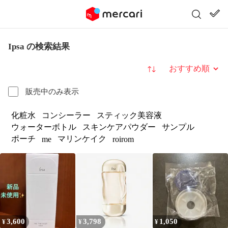
Ipsa の検索結果
並び替え
販売中のみ表示
化粧水
コンシーラー
スティック美容液
ウォーターボトル
スキンケアパウダー
サンプル
ポーチ
マリンケイク
me
roirom
3,600
3,798
1,050
¥
¥
¥