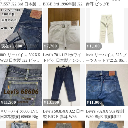
71557 J22 3rd 日本製 G
BIGE 3rd 1996年製 J22
赤耳 ビッグE
ジャン デニム
1,800
7,700
1,100
現在 ¥
¥
¥
80's リーバイス 502XX
Levi’s 701-1121ホワイ
levis リーバイス 525 ブ
W28 日本製 J22 ビッグ
トピケ 日本製／シンチ
ーツカットデニム 86s
E 赤耳 復刻
バック／ビックＥ
29インチ
11,500
13,500
11,000
¥
¥
¥
✴️リーバイス606 LVC
Levi’s 503BXX J22 日本
Levi's 702XX 90s 復刻
日本製復刻 68606 BigE
製 BIG E 赤耳 W36
W30 BigE 裏刻印J22 赤
オレンジタブ
耳