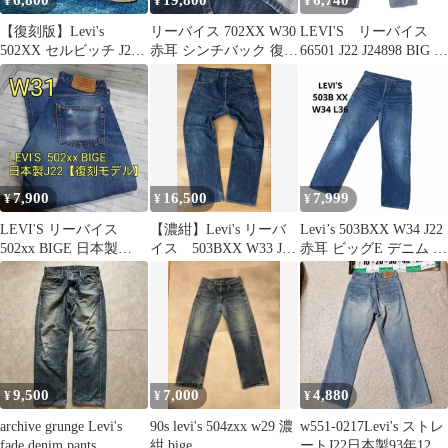
6,800
19,800
6,740
¥
¥
¥
【復刻版】Levi's
リーバイス 702XX W30
LEVI'S リーバイス
502XX セルビッチ J22
赤耳 シンチバック 復刻
66501 J22 J24898 BIG E
W28 / L33
濃紺 真紺 日本製
セルビッチ ボタンフラ
イ デニムパンツ/ 31
7,900
16,500
7,999
¥
¥
¥
LEVI'S リーバイス
【濃紺】Levi's リーバ
Levi’s 503BXX W34 J22
502xx BIGE 日本製
イス 503BXX W33 J22
赤耳 ビッグE デニム 日
J22【復刻モデル】W31
赤耳 セルビッジ
本製
9,500
7,000
4,880
¥
¥
¥
archive grunge Levi's
90s levi's 504zxx w29 濃
w551-0217Levi's ストレ
fade denim pants
紺 bige
ートJ22日本製93年12月