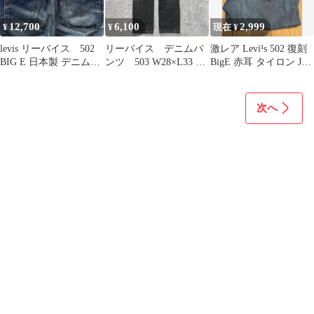
12,700
6,100
2,999
¥
¥
現在 ¥
levis リーバイス 502
リーバイス デニムパ
激レア Levi¹s 502 復刻
BIG E 日本製 デニム
ンツ 503 W28×L33 89
BigE 赤耳 タイロン J22
00s W31
年製 先染めブラック
W28
次へ