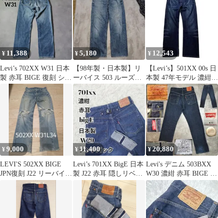
11,388
5,180
12,543
¥
¥
¥
Levi’s 702XX W31 日本
【98年製・日本製】リ
【Levi’s】501XX 00s 日
製 赤耳 BIGE 復刻 シン
ーバイス 503 ルーズス
本製 47年モデル 濃紺
チバック
トレート デニム W34
J22 W32
9,000
11,400
20,880
¥
¥
¥
LEVI'S 502XX BIGE
Levi’s 701XX BigE 日本
Levi's デニム 503BXX
JPN復刻 J22 リーバイス
製 J22 赤耳 隠しリベッ
W30 濃紺 赤耳 BIGE 日
502 赤耳
ト W29
本 J22