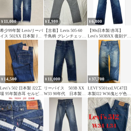
11,000
1,980
6,800
¥
¥
¥
希少99年製 Levisリーバ
【古着】Levis 505‐60
【90s日本製/赤耳】
イス 502XX 日本製 J22
千鳥柄 グレンチェック
Levi's 503BXX 復刻デニ
W31
パンツ J22 日本製
ム IRREGULAR
14,500
11,000
37,700
¥
¥
¥
Levi’s 502 日本製 J22工
リーバイス 503B XX
LEVI’S501xxLVC47日
場 95年製赤耳 セルビッ
W33 90年代 日本製
本製J22 W36鬼ヒゲ色落
ジW30濃紺
復刻 501 赤耳
ち極上リペアなし