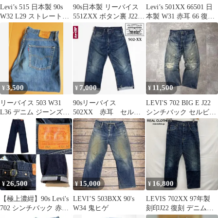
Levi’s 515 日本製 90s
90s日本製 リーバイス
Levi’s 501XX 66501 日
W32 L29 ストレートデ
551ZXX ボタン裏 J22
本製 W31 赤耳 66 復刻
ニム ジーンズ
ピンク耳 W29
ボタン
3,500
7,000
11,500
¥
¥
¥
リーバイス 503 W31
90sリーバイス
LEVI'S 702 BIG E J22
L36 デニム ジーンズ
502XX 赤耳 セルビ
シンチバック セルビッ
日本製
ッジデニム Big E 復
チジーンズ 33
刻TALON
26,500
15,000
16,800
¥
¥
¥
【極上濃紺】90s Levi's
LEVI’S 503BXX 90's
LEVIS 702XX 97年製
702 シンチバック 赤耳
W34 鬼ヒゲ
刻印J22 復刻 デニムパ
ビッグE
ンツ