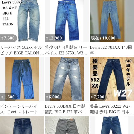
7,500
12,980
10,000
¥
¥
現在 ¥
リーバイス 502xx セル
希少 01年4月製造 リー
Levi's J22 701XX 140周
ビッチ BIGE TALON ボ
バイス J22 37501 W36
年
タン裏J22
1937年モデル
1,500
6,000
7,700
¥
¥
¥
ビンテージリーバイ
Levi’s 503BXX 日本製
美品 Levi's 502xx W27
ス Levi ストレートデ
復刻 BIG E J22 革パッ
濃紺 赤耳 BIG E 日本製
ニム 31
チ 雰囲気系
デニム