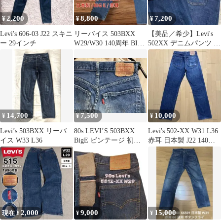
2,200
8,800
7,200
¥
¥
¥
Levi's 606-03 J22 スキニ
リーバイス 503BXX
【美品／希少】Levi's
ー 29インチ
W29/W30 140周年 BIGE
502XX デニムパンツ 赤
赤耳
耳 ビッグE W32
14,700
7,500
10,000
¥
¥
¥
Levi’s 503BXX リーバ
80s LEVI’S 503BXX
Levi's 502-XX W31 L36
イス W33 L36
BigE ビンテージ 初期
赤耳 日本製 J22 140周
復刻 135周年
年
2,000
9,000
15,000
現在 ¥
¥
¥