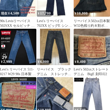
4,500
17,700
10,000
現在 ¥
¥
¥
90s Levisリーバイス
Levi's リーバイス
リーバイス502xx日本製
502SXX セルビッチ デ
702XX ビッグE シンチ
W32色残り約８割ボタ
ニム ジーンズ W32
バックJ22 W31 90s 赤耳
ン裏Ｊ22
日本製 IDG/インディゴ
2,999
6,000
8,400
¥
¥
¥
Levi's リーバイス 511-
リーバイス ブラック
Levi's 502xxストレート
0217 W29 90s 日本製 デ
デニム ストレッチデ
デニム BigE 刻印J22
ニム
ニム 00s y2k 日本製