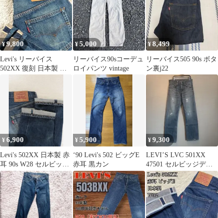
9,800
5,000
8,499
¥
¥
¥
Levi's リーバイス
リーバイス90sコーデュ
リーバイス505 90s ボタ
502XX 復刻 日本製 セ
ロイパンツ vintage
ン裏j22
ルビッジ ビッグE W36
6,900
5,900
9,300
¥
¥
¥
Levi's 502XX 日本製 赤
‘90 Levi's 502 ビッグE
LEVI’S LVC 501XX
耳 90s W28 セルビッジ
赤耳 黒カン
47501 セルビッジデニ
j22
ム W31