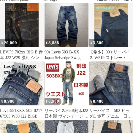
w28インチ
20,000
8,888
3,500
¥
¥
¥
LEVI’S 702xx BIG E 赤
90s Levis 503 B-XX
【希少】90's リーバイ
耳 J22 W29 濃紺 シンチ
Japan Selvedge Swag
ス W519 ストレート 日
バック
本製
8,980
6,980
8,480
¥
¥
¥
Levi's551ZXX 505-0217
リーバイス503B刻印J22
リーバイス 502 ビッ
67505 W30 J22 BIGE
日本製 ヴィンテージ 赤
グE 赤耳 デニム 日本
耳隠しリベット34
製 J22 W30