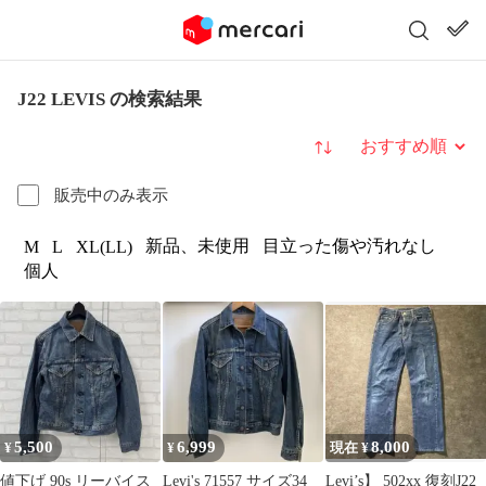
J22 LEVIS の検索結果
並び替え
販売中のみ表示
新品、未使用
目立った傷や汚れなし
M
L
XL(LL)
個人
5,500
6,999
8,000
¥
¥
現在 ¥
値下げ 90s リーバイス
Levi's 71557 サイズ34
Levi’s】 502xx 復刻J22