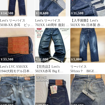
14,500
10,600
11,500
¥
¥
¥
Levi's リーバイス
Levi's リーバイス
【入手困難】Levi's
503B-XX 赤耳 ビッグ
702XX 140周年 復刻 ビ
502XX 90s 日本製 赤耳
E J22 W29L36
ッグE 赤耳 W30
ビッグE W31
33,500
11,000
5,000
¥
¥
¥
Levi's LVC S501XX
【完売品】Levi's
リーバイス
1944大戦モデル日本製
502XX赤耳 Big E
501zxx？ BIGE
濃紺製 W32
501XX 702XX
TALON 復刻