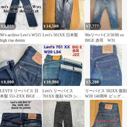
2,880
14,500
7,777
¥
¥
¥
90’s archive Levi’s W515
Levi's 501XX 日本製
90sリーバイス503B xx
high rise denim
BIGE 赤耳 W31
8,800
10,980
5,200
¥
¥
¥
LEVI'S リーバイス 日
Levi's リーバイス
リーバイス 502XX 復刻
本製 551-ZXX BIGE 復
701XX 復刻 W29 シン
W28 140周年 ビッグE
刻 赤耳 90s
チバック 赤耳
赤耳 セルビッチ