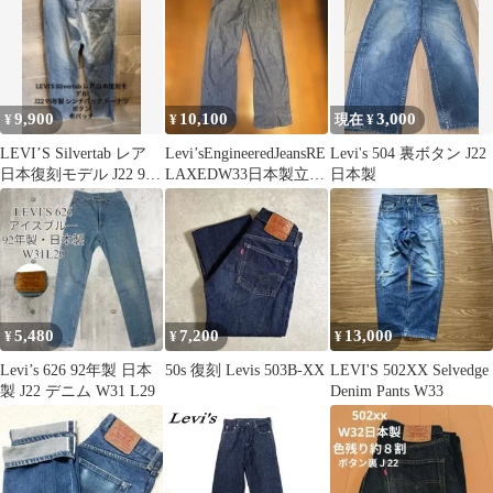
9,900
10,100
3,000
¥
¥
現在 ¥
LEVI’S Silvertab レア
Levi’sEngineeredJeansRE
Levi's 504 裏ボタン J22
日本復刻モデル J22 95
LAXEDW33日本製立体
日本製
年製
裁断
5,480
7,200
13,000
¥
¥
¥
Levi’s 626 92年製 日本
50s 復刻 Levis 503B-XX
LEVI'S 502XX Selvedge
製 J22 デニム W31 L29
Denim Pants W33