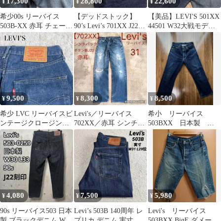
17,300
28,800
22,600
¥
¥
¥
希少00s リーバイス
【デッドストック】
【美品】LEVI'S 501XX
503B-XX 赤耳 チェーン
90’s Levi’s 701XX J22
44501 W32大戦モデル
ステッチ W36 旧日本製
30’s復刻 赤耳
月桂樹
9,500
8,300
8,500
¥
¥
¥
希少 LVC リーバイスビ
Levi's／リーバイス
希小 リーバイス
ンテージクロージング
702XX／赤耳 シンチバ
503BXX 日本製
503BSXX W29
ック／ボタン裏J22／31
W31 501 赤耳 濃
紺 雰囲気抜群
4,080
7,500
5,980
¥
¥
¥
90s リーバイス503 日本
Levi’s 503B 140周年 レ
Levi's リーバイス
製 ブラックデニム W30
プリカ デニム 実寸
503BXX BigE ダメージ