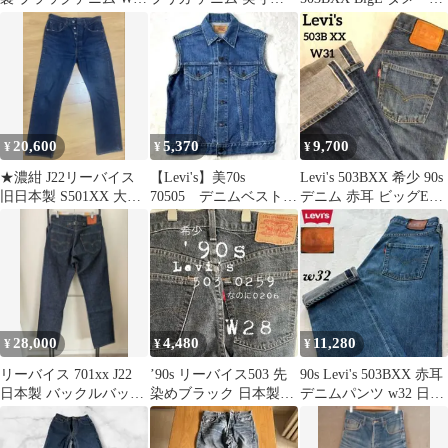
L33 LEVI’S
W31 L29位
ハーフパンツ J22
20,600
5,370
9,700
¥
¥
¥
★濃紺 J22リーバイス
【Levi's】美70s
Levi's 503BXX 希少 90s
旧日本製 S501XX 大戦
70505 デニムベスト
デニム 赤耳 ビッグE
モデル 44501 W31
リメイク 38
W31
28,000
4,480
11,280
¥
¥
¥
リーバイス 701xx J22
’90s リーバイス503 先
90s Levi's 503BXX 赤耳
日本製 バックルバック
染めブラック 日本製
デニムパンツ w32 日本
濃紺
J22
製 J22