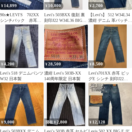
14,899
10,800
2,700
¥
¥
¥
90s★LEVI'S 702XX
Levi's 503BXX 復刻 裏
【Levi's】 512 W34L34
シンチバック 赤耳
刻印J22 W34L36 BIGE
濃紺 デニム 革パッチ
インディゴ デニム パン
日本製
リーバイス
ツ
4,200
28,500
8,500
¥
¥
¥
Levi's 518 デニムパンツ
濃紺 Levi's 503B-XX
Levi's701XX 赤耳 ビッ
W32 日本製
140周年限定 日本製
グE シンチ 刻印J22
W31
9,000
2,800
12,128
¥
現在 ¥
¥
Levi's 503BXX デニム
Levi’s 503B 赤耳 セルビ
Levis 502 XX BIG E デ