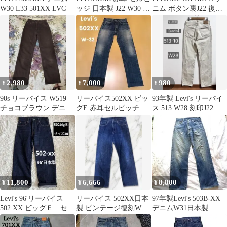
W30 L33 501XX LVC
ッジ 日本製 J22 W30 ダ
ニム ボタン裏J22 復刻
メージ加工
DM1331
2,980
7,000
980
¥
¥
¥
90s リーバイス W519
リーバイス502XX ビッ
93年製 Levi's リーバイ
チョコブラウン デニム
グE 赤耳セルビッチ
ス 513 W28 刻印J22
パンツ 29 日本製 96年
32インチ日本製J22
BIGE 白タグ
11,800
6,666
8,800
¥
¥
¥
Levi's 96'リーバイス
リーバイス 502XX日本
97年製Levi's 503B-XX
502 XX ビッグＥ セル
製 ビンテージ復刻W29
デニムW31日本製
ビッチW30 日本製
濃紺 BIGE
J22BIGE赤耳復刻