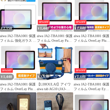
レット JA2TBA1001 液
レット JA2TBA1001
晶保護 指紋がつきにく
Hydro Ag+ 抗菌 抗ウイ
い 指紋防止 高光沢
ルス 高光沢
10%OFF
10%OFF
2,150
1,440
1,440
¥
¥
¥
aiwa JA2-TBA1001 保護
aiwa JA2-TBA1001 保護
aiwa JA2-TBA1001 保護
フィルム 強化ガラス と
フィルム OverLay Paper
フィルム OverLay Plus
同等の 高硬度9H ブル
for アイワ タブレット
Lite for アイワ タブレ
ーライトカット クリア
JA2TBA1001 書き味向
ット JA2TBA1001 液晶
光沢タイプ 改訂版
上 フィルム 紙のような
保護 高精細液晶対応 ア
描き心地
ンチグレア 反射防止
10%OFF
10%OFF
1,440
3,330
1,440
¥
¥
¥
aiwa JA2-TBA1001 保護
【LIHOULAI】アイワ
aiwa JA2-TBA1001 保護
フィルム OverLay Plus
aiwa tab AG10 (JA3-
フィルム OverLay Eye
for アイワ タブレット
TBA1003)/aiwa(アイワ)
Protector 低反射 for ア
JA2TBA1001 液晶保護
JA2-TBA1001 10.3イン
イワ タブレット
アンチグレア 反射防止
チタブレット用の保護
JA2TBA1001 液晶保護
非光沢 指紋防止
ケース 防汚 防塵 防振
ブルーライトカット 反