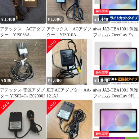
カバー 360度回転可能
射防止
ショルダーベルト付き
10%OFF
(ネイビー)
1,400
1,000
1,440
¥
¥
¥
アテックス ACアダプ
アテックス ACアダブ
aiwa JA2-TBA1001 保護
ター YJS036A-
ター YJS010A-
フィルム OverLay Eye
1202000J
1201000ｊ
Protector for アイワ タ
ブレット JA2TBA1001
液晶保護 目に優しい ブ
ルーライトカット
10%OFF
980
1,000
1,800
¥
¥
¥
アテックス 電源アダプ
JET ACアダプター AA-
aiwa JA2-TBA1001 保護
ター YJS024C-1202000J
121AJ
フィルム OverLay 9H
Plus for アイワ タブレ
ット JA2TBA1001 9H
高硬度 反射防止
10%OFF