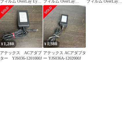
フィルム OverLay Eye
フィルム OverLay
フィルム OverLay
Protector 9H for アイワ
Magic for アイワ タブレ
Secret for アイワ タブレ
タブレット
ット JA2TBA1001 液晶
ット JA2TBA1001 液晶
JA2TBA1001 液晶保護
保護 傷修復 耐指紋 指
保護 プライバシーフィ
9H 高硬度 ブルーライ
紋防止 コーティング
ルター 覗き見防止
トカット
1,280
1,380
¥
¥
アテックス ACアダプ
アテックス ACアダプタ
ター YJS036-1201000J
ー YJS036A-1202000J