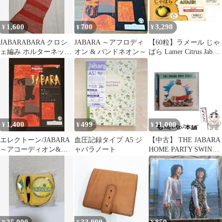
1,600
700
3,298
¥
¥
¥
JABARABARA クロシ
JABARA ～アフロディ
【60粒】ラメール じゃ
ェ編み ホルターネック
オン & バンドネオン～
ばら Lamer Citrus Jabara
ビキニセット
サプリ 分包タイプ 季節
の変わり目のムズムズ
におすすめ！和歌山県
北山村産
1,400
499
11,000
¥
¥
¥
エレクトーン/JABARA
血圧記録タイプ A5 ジ
【中古】 THE JABARA
～アコーディオン&バ
ャバラノート
HOME PARTY SWING
ンドネオン/5～3級 (FD
001 / /
付)