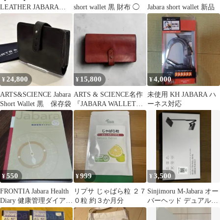
LEATHER JABARA
short wallet 黒 財布 ◯
Jabara short wallet 新品
WALLET
24,800
15,800
4,000
¥
¥
¥
ARTS&SCIENCE Jabara
ARTS & SCIENCE名作
未使用 KH JABARA ハ
Short Wallet 黒 保存袋
『JABARA WALLET』
ーネス対応
レザー長財布
550
999
3,500
¥
¥
¥
FRONTIA Jabara Health
リプサ じゃばら粒 ２７
Sinjimoru M-Jabara オー
Diary 健康管理ダイアリ
０粒 約３か月分
バーヘッド デュアルス
ー A5
タンド