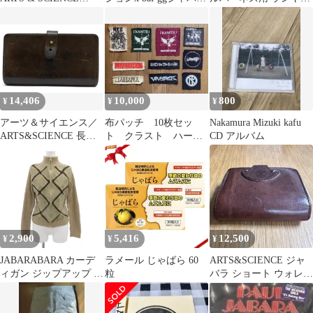
ARTS&SCIENCE Jabara
ファイヤー 新品未開封
ド じゃばら 170cm 安全
short wallet 財布 ウォレ
帯
ット 二つ折り レザー
ブラック /YO31
14,406
10,000
800
¥
¥
¥
アーツ＆サイエンス／
布パッチ 10枚セッ
Nakamura Mizuki kafu
ARTS&SCIENCE 長財
ト クラスト ハード
CD アルバム
布 財布 ウォレット レ
コア パンク グライ
ディース 女性 女性用レ
ンド
ザー 革 本革 ダークブ
ラウン 茶 ブラウン
063W002 896-78-009
Jabara long wallet ジャバ
ラロングウォレット ジ
2,900
5,416
12,500
¥
¥
¥
ャバラ 蛇
JABARABARA カーデ
ラメール じゃばら 60
ARTS&SCIENCE ジャ
ィガン ジップアップ M
粒
バラ ショート ウォレッ
ベージュ ダイヤ柄 スタ
ト ブラウン A&S
ンドカラー 長袖 /NL