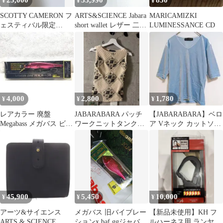
25,000
33,990
850
¥
¥
¥
SCOTTY CAMERON フ
ARTS&SCIENCE Jabara
MARICAMIZKI
ェスティバル限定
short wallet レザー 二つ
LUMINESSANCE CD
JABARA マレット型
折り財布 キャメル レデ
ィース アーツ&サイエ
ンス【中古】6-0713G◎
4,000
2,800
1,780
¥
¥
¥
レアカラー 廃盤
JABARABARA パッチ
【JABARABARA】ベロ
Megabass メガバス ビジ
ワークニットタンクト
ア Vネック カットソー
ョンワンテン ハイフロ
ップ
五分袖 ライトブルー M
ート
45,900
5,450
10,000
¥
¥
¥
アーツ&サイエンス
メガバス 旧バイブレー
【新品未使用】KH フ
ARTS & SCIENCE
ションx baf ggジャバラ
ルハーネス用 ランヤー