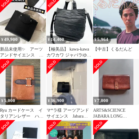
49,900
14,400
5,964
¥
¥
¥
新品未使用✨ アーツ
【極美品】 kawa-kawa
【中古】くるだんど
アンドサイエンス ジ
カワカワ ジャバラゆた
ャバラショートウォレ
んぽ 2way ショルダー
ット ブラック
5,000
36,900
7,000
¥
¥
¥
Ryu カードケース イ
マ*ラ様 アーツアンド
ARTS&SCIENCE
タリアンレザー ハン
サイエンス Jabara
JABARA LONG
ドメイド
short wallet
WALLET 長財布