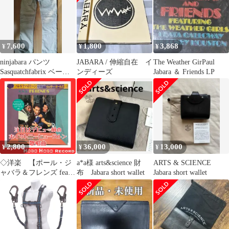
■ECF003
7,600
1,800
3,868
¥
¥
¥
ninjabara パンツ
JABARA / 伸縮自在 イ
The Weather GirPaul
Sasquatchfabrix ベージ
ンディーズ
Jabara ＆ Friends LP
ュ L
2,800
36,000
13,000
¥
¥
¥
◇洋楽 【ポール・ジ
a*a様 arts&science 財
ARTS & SCIENCE
ャバラ＆フレンズ feat.
布 Jabara short wallet
Jabara short wallet
ウェザー・ガールズ 】
1983年発表「 ハレル
ヤ・ハリケーン」デビ
ュー2年前のホイットニ
ーの歌声を収録