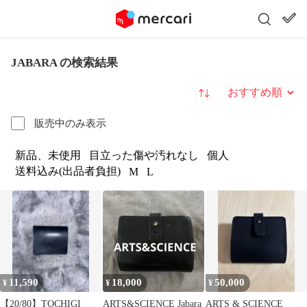
JABARA の検索結果
並び替え
販売中のみ表示
新品、未使用
目立った傷や汚れなし
個人
送料込み(出品者負担)
M
L
11,590
18,000
50,000
¥
¥
¥
【20/80】TOCHIGI
ARTS&SCIENCE Jabara
ARTS & SCIENCE