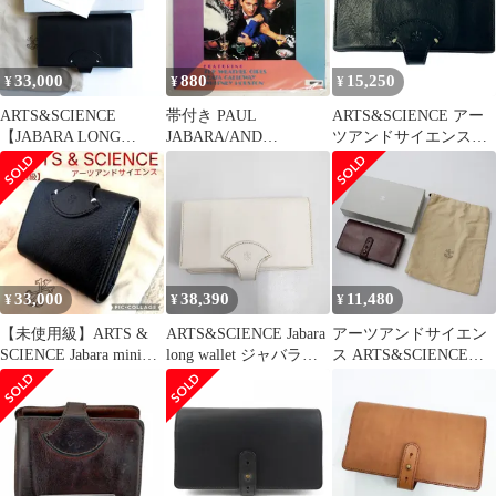
33,000
880
15,250
¥
¥
¥
ARTS&SCIENCE
帯付き PAUL
ARTS&SCIENCE アー
【JABARA LONG
JABARA/AND
ツアンドサイエンス
WALLET】2207254
FRIENDS/CBS/SONY
jabara long wallet ジャバ
25AP2578 LP
ラロングウォレット 長
財布 ブラック
33,000
38,390
11,480
¥
¥
¥
【未使用級】ARTS &
ARTS&SCIENCE Jabara
アーツアンドサイエン
SCIENCE Jabara mini
long wallet ジャバラロ
ス ARTS&SCIENCE
wallet
ングウォレット 長財布
Jabara long wallet ジャバ
オフホワイト レディー
ラロングウォレット カ
ス アーツ&サイエンス
ウレザー/ブラウン 長財
【中古】6-0710G♪
布【2400013709415】