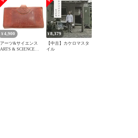
long wallet カブセ ジャ
ョートウォレット/ベー
バラウォレット/ブラッ
ジュ 2つ折り財布 コン
ク 長財布
パクト
【2400013588416】
【2400014448382】
4,900
8,379
¥
¥
アーツ&サイエンス
【中古】カケロマスタ
ARTS & SCIENCE
イル
ARTS&SCIENCE Jabara
long wallet ジャバラロ
ングウォレット レザー
長財布 茶 ブラウン
IBO82 /FF