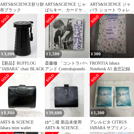
ARTS&SCIENCE折り財
ARTS&SCIENCE じゃ
ARTS&SCIENCE ジャ
布ブラック
ばらキー、カードケー
バラ ショート ウォレッ
ス
ト ブラックA&S
3,000
1,500
300
¥
¥
¥
【新品】RUFFLOG
斎藤徹 「コントラバヘ
FRONTIA Jabara
"JABARA" chair BLACK
アンド Contrabajeando」
Notebook A5 血圧記録
CD
8,800
39,600
1,300
¥
¥
¥
ARTS & SCIENCE
ゆ*こ様 新品未使用
アレルピタ CITRUS
Jabara mini wallet
ARTS & SCIENCE
JABARA サプリメント
Jabara short w
2袋セット