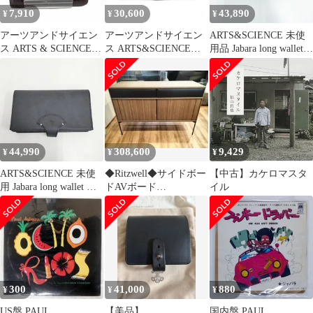
7,910
30,600
43,890
¥
¥
¥
アーツアンドサイエン
アーツアンドサイエン
ARTS&SCIENCE 未使
ス ARTS & SCIENCE
ス ARTS&SCIENCE
用品 Jabara long wallet
Jabara mini wallet メン
WALLET
084W002896 牛革 長財
ズ 表記無
布 キャメル レディース
アーツ&サイエンス
【中古】6-0713G◎
44,990
308,600
9,429
¥
¥
¥
ARTS&SCIENCE 未使
◆Ritzwell◆サイドボー
【中古】カケロマスタ
用 Jabara long wallet ジ
ドAVボード
イル
ャバラロングウォレッ
◆JABARA◆PYD05-
ト 長財布 ネイビー レ
4◆
ディース アーツ&サイ
エンス【中古】6-
0710G♪
300
41,000
880
¥
¥
¥
US盤 PAUL
【美品】
国内盤 PAUL