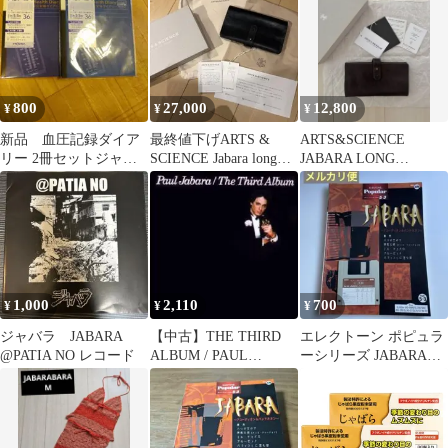
800
27,000
12,800
¥
¥
¥
新品 血圧記録ダイア
最終値下げARTS &
ARTS&SCIENCE
リー 2冊セットジャバ
SCIENCE Jabara long
JABARA LONG
ラノート A5
wallet黒
WALLET 長財布
1,000
2,110
700
¥
¥
¥
ジャバラ JABARA
【中古】THE THIRD
エレクトーン ポピュラ
@PATIA NO レコード
ALBUM / PAUL
ーシリーズ JABARA
JABARA（帯無し）
5〜3級