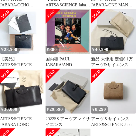
JABARA/OCHO
ARTS&SCIENCE Jabara
JABARA/ONE MAN
RIOS/WARNER 020409
short wallet
AIN'T ENOUGH/A&M
12
AM273 7 □
28,500
880
40,590
¥
¥
¥
【美品】
国内盤 PAUL
新品 未使用 定価6.1万
ARTS&SCIENCE
JABARA/AND
アーツ&サイエンス
【JABARA MINI
FRIENDS/CBS/SONY
ARTS&SCIENCE Jabara
WALLET】ブラック ジ
25AP2578 LP
long wallet カーフレザ
ャバラ 財布 レザー
ー ウォレット ロング/
2308009
ネイビー
【2400013580168】
30,000
29,590
8,290
¥
¥
¥
ARTS&SCIENCE
2022SS アーツアンドサ
アーツ＆サイエンス
JABARA LONG
イエンス
ARTS&SCIENCE Jabara
WALLET 2204254
ARTS&SCIENCE Jabara
short wallet ジャバラシ