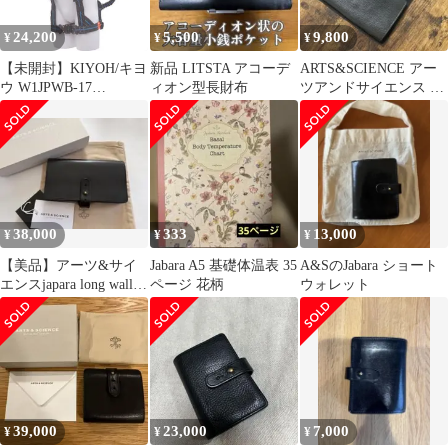
（B1）！
24,200
5,500
9,800
¥
¥
¥
【未開封】KIYOH/キヨ
新品 LITSTA アコーデ
ARTS&SCIENCE アー
ウ W1JPWB-17
ィオン型長財布
ツアンドサイエンス 財
HPNBLJPWB ハーネス
布 長財布 黒 レザー
セット H型 黒/青ライン
Lサイズ 安全帯 ●11366
38,000
333
13,000
¥
¥
¥
【美品】アーツ&サイ
Jabara A5 基礎体温表 35
A&SのJabara ショート
エンスjapara long wallet
ページ 花柄
ウォレット
長財布
39,000
23,000
7,000
¥
¥
¥