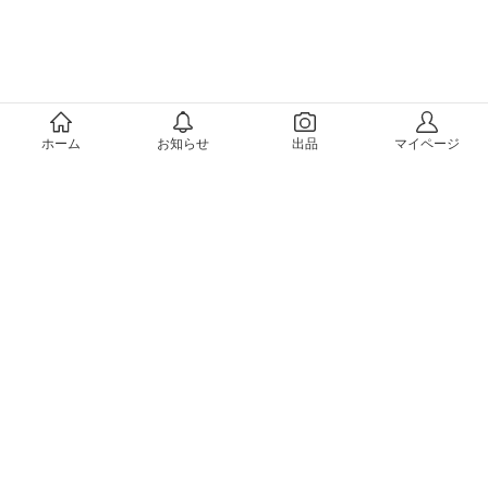
メルカリについて
ホーム
お知らせ
出品
マイページ
会社概要（運営会社）
採用情報
プレスリリース
公式ブログ
プレスキット
メルカリUS
メルカリShops
m department（エムデパ）
ヘルプ
ヘルプセンター（ガイド・お問い合わせ）
メルカリShopsでショップを開設する
メルカリShops ショップ管理画面にログイン
メルカリShops出店者向けガイド
お問い合わせ一覧