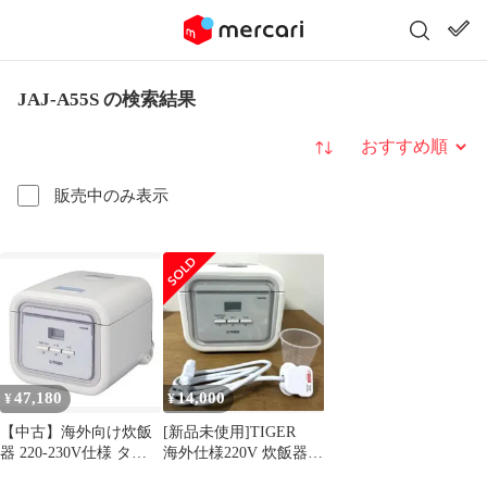
JAJ-A55S の検索結果
並び替え
販売中のみ表示
47,180
14,000
¥
¥
【中古】海外向け炊飯
[新品未使用]TIGER
器 220-230V仕様 タイ
海外仕様220V 炊飯器3
ガー JAJ-A55S-WS
合炊き 計量カップ付