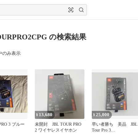
OURPRO2CPG の検索結果
中のみ表示
13,680
25,000
¥
¥
 PRO 3 ブルー
未開封 JBL TOUR PRO
早い者勝ち 美品 JBL
2 ワイヤレスイヤホン
Tour Pro 3
JBLTOURPRO3BLK