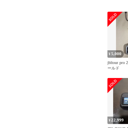
5,000
¥
jbltour p
ールド
22,999
¥