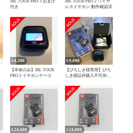
JBL TOUR PRO 3 おまけ
JBL TOUR PRO 2 ワイヤ
付き
レスイヤホン 動作確認済
4,500
9,000
¥
¥
【本体のみ】JBL TOUR
【ぴろしき様専用】ぴろ
PRO 2 イヤホンケース
しき様以外購入不可JBL
Tour Pro 3
24,000
24,000
¥
¥