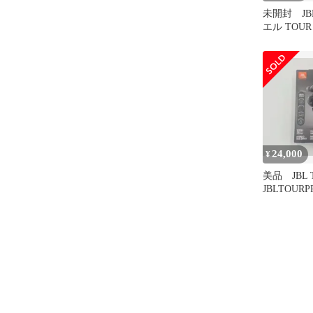
未開封 JB
エル TOUR
パンゴール
24,000
¥
美品 JBL To
JBLTOURP