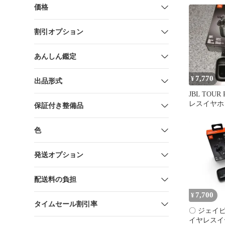
価格
割引オプション
あんしん鑑定
7,770
¥
出品形式
JBL TOUR
レスイヤホ
保証付き整備品
色
発送オプション
配送料の負担
7,700
¥
タイムセール割引率
〇 ジェイビ
イヤレスイヤ