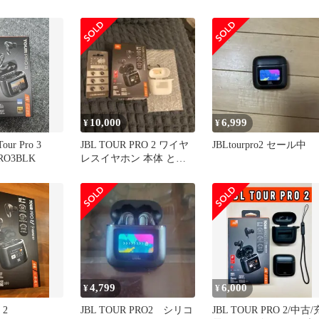
ブラック ハイブリ
キャンセリン
トケース搭載
10,000
6,999
¥
¥
ur Pro 3
JBL TOUR PRO 2 ワイヤ
JBLtourpro2 セール中
RO3BLK
レスイヤホン 本体 とア
クセサリー
4,799
6,000
¥
¥
 2
JBL TOUR PRO2 シリコ
JBL TOUR PRO 2/中古/