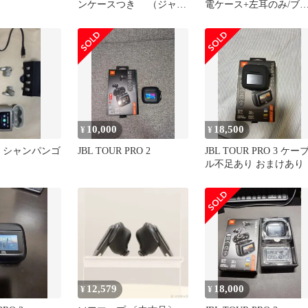
ンケースつき （ジャン
電ケース+左耳のみ/ブ
ク扱い）
ック/箱付き/黒/
10,000
18,500
¥
¥
ro 2 シャンパンゴ
JBL TOUR PRO 2
JBL TOUR PRO 3 ケー
ル不足あり おまけあり
12,579
18,000
¥
¥