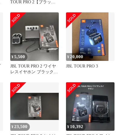
ラ
TOUR PRO 2【ブラッ
ク・充電ケース】
5,500
20,000
¥
¥
ブ
JBL TOUR PRO 2 ワイヤ
JBL TOUR PRO 3
レスイヤホン ブラック
ケース ＋ 片耳
23,500
10,392
¥
¥