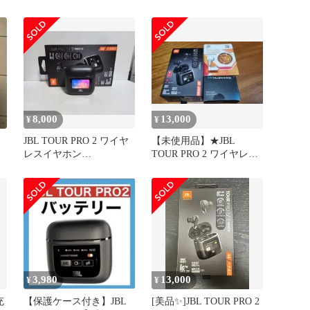
ラック【262】
8,000
13,000
¥
¥
JBL TOUR PRO 2 ワイヤ
【未使用品】★JBL
レスイヤホン
TOUR PRO 2 ワイヤレス
JBLTOURPRO2
イヤホン
3,980
13,000
¥
¥
充
【保護ケース付き】JBL
[美品✨️]JBL TOUR PRO 2