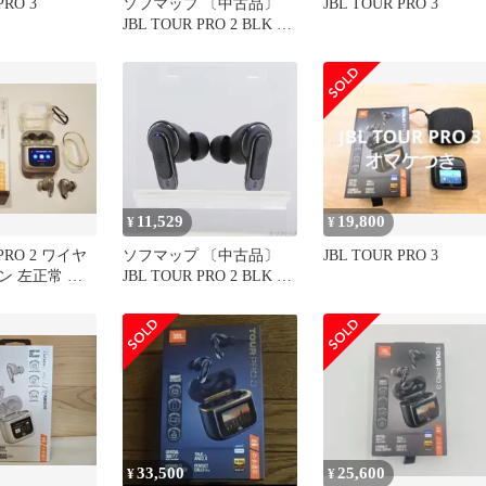
PRO 3
ソフマップ 〔中古品〕
JBL TOUR PRO 3
JBL TOUR PRO 2 BLK ブ
ラック【344】
11,529
19,800
¥
¥
 PRO 2 ワイヤ
ソフマップ 〔中古品〕
JBL TOUR PRO 3
ン 左正常 ツ
JBL TOUR PRO 2 BLK ブ
ラック【198】
33,500
25,600
¥
¥