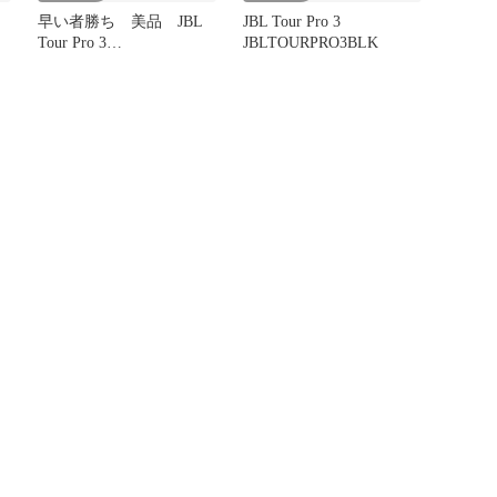
早い者勝ち 美品 JBL
JBL Tour Pro 3
Tour Pro 3
JBLTOURPRO3BLK
JBLTOURPRO3BLK