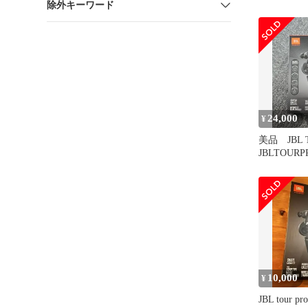
除外キーワード
PRO 2 
ッドノイズ
グ スマー
720-4470
24,000
¥
美品 JBL To
JBLTOURP
10,000
¥
JBL tour pro