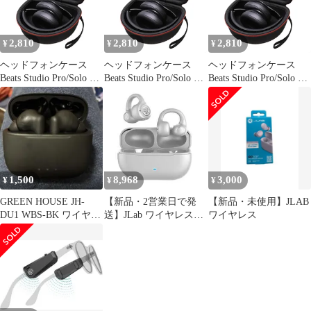
ャンセリングヘッドホ
ャンセリングヘッドホ
ャンセリングヘッドホ
ン対応 ブ
ン対応 ブ
ン対応 ブ
2,810
2,810
2,810
¥
¥
¥
ヘッドフォンケース
ヘッドフォンケース
ヘッドフォンケース
Beats Studio Pro/Solo 4 /
Beats Studio Pro/Solo 4 /
Beats Studio Pro/Solo 4 /
Studio 3 / Solo 3 / Picun
Studio 3 / Solo 3 / Picun
Studio 3 / Solo 3 / Picun
B8 / BERIBES/JLab
B8 / BERIBES/JLab
B8 / BERIBES/JLab
JBuds Lux ANC ワイヤ
JBuds Lux ANC ワイヤ
JBuds Lux ANC ワイヤ
レス Bluetooth ノイズキ
レス Bluetooth ノイズキ
レス Bluetooth ノイズキ
ャンセリングヘッドホ
ャンセリングヘッドホ
ャンセリングヘッドホ
ン対応 ブ
ン対応 ブ
ン対応 ブ
1,500
8,968
3,000
¥
¥
¥
GREEN HOUSE JH-
【新品・2営業日で発
【新品・未使用】JLAB
DU1 WBS-BK ワイヤレ
送】JLab ワイヤレスイ
ワイヤレス
スイヤホン
ヤホン Flex Open
Earbuds Cloud
White(EBFLEXWHT50
WEB)