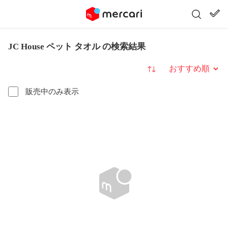
JC House ペット タオル の検索結果
並び替え
販売中のみ表示