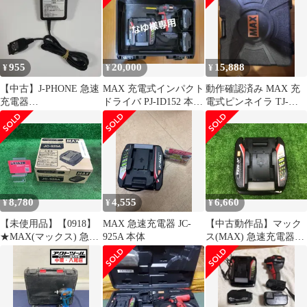
955
20,000
15,888
¥
¥
¥
【中古】J-PHONE 急速
MAX 充電式インパクト
動作確認済み MAX 充
充電器
ドライバ PJ-ID152 本体
電式ピンネイラ TJ-
TSCD01/65DKT04
セット
35P2 本体セット
8,780
4,555
6,660
¥
¥
¥
【未使用品】【0918】
MAX 急速充電器 JC-
【中古動作品】マック
★MAX(マックス) 急速
925A 本体
ス(MAX) 急速充電器
充電器 JC-925A
JC-925A△アクトツール
IT90VG7GM1WY
富山店△レ