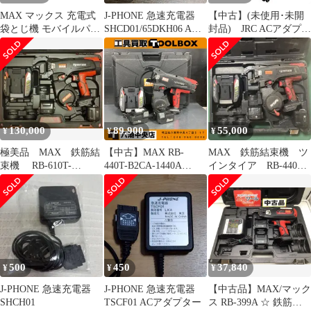
MAX マックス 充電式
J-PHONE 急速充電器
【中古】(未使用･未開
袋とじ機 モバイルパッ
SHCD01/65DKH06 AC
封品) JRC ACアダプタ
クナー HR-JH(F)/P 本体
アダプター
NBA-9650 v1yptgt
のみ バッテリ・充電
器・ボビン別売
HR90101
130,000
89,900
55,000
¥
¥
¥
極美品 MAX 鉄筋結
【中古】MAX RB-
MAX 鉄筋結束機 ツ
束機 RB-610T-
440T-B2CA-1440A
インタイア RB-440T
B2C/1450A フルセッ
14.4V充電式鉄筋結束機
セット
ト
【202】
500
450
37,840
¥
¥
¥
J-PHONE 急速充電器
J-PHONE 急速充電器
【中古品】MAX/マック
SHCH01
TSCF01 ACアダプター
ス RB-399A ☆ 鉄筋結