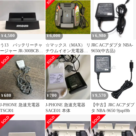
済み
済み
認済
4,500
6,000
6,980
¥
¥
¥
う13 バッテリーチャ
☆マックス（MAX） リ
JRC ACアダプタ NBA-
ージャー JR-300BCBK
チウムイオン充電器
9650(中古品)
アダプター無 動作確
[PJ91207] JC-925A 動
認済
作確認済み
680
700
9,570
¥
¥
¥
J-PHONE 急速充電器
J-PHONE 急速充電器
【中古】JRC ACアダプ
TSCJ01
SACE01 本体
タ NBA-9650 9jupf8b