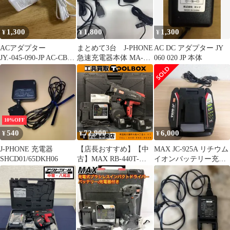
1,300
1,800
1,300
¥
¥
¥
ACアダプター
まとめて3台 J-PHONE
AC DC アダプター JY
JY.-045-090-JP AC-CB
急速充電器本体 MA-
060 020 JP 本体
100
C5-01 他
10%OFF
540
72,900
6,000
¥
¥
¥
J-PHONE 充電器
【店長おすすめ】【中
MAX JC-925A リチウム
SHCD01/65DKH06
古】MAX RB-440T-
イオンバッテリー充電
B2C-1440A 14.4V 鉄筋
器 純正 電動工具用
結束機 ツインリバータ
イア 【202】