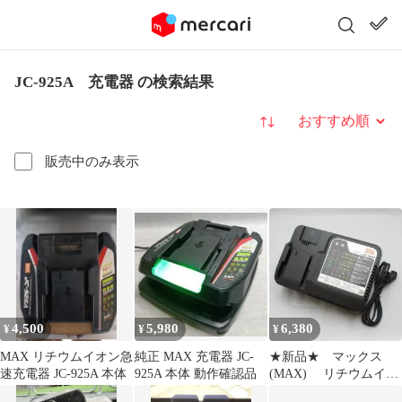
JC-925A 充電器 の検索結果
並び替え
販売中のみ表示
4,500
5,980
6,380
¥
¥
¥
MAX リチウムイオン急
純正 MAX 充電器 JC-
★新品★ マックス
速充電器 JC-925A 本体
925A 本体 動作確認品
(MAX) リチウムイオ
ン電池パック用充電