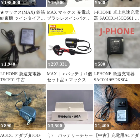
198,000
19,500
500
¥
¥
¥
★マックス(MAX) 鉄筋
MAX マックス 充電式
J-PHONE 卓上急速充電
結束機 ツインタイア
ブラシレスインパクト
器 SACC01/45CQS01 本
RB-610T-
ドライバ PJ-ID153 セッ
体
B2C/1450A【八尾店】
ト
1,940
297,331
500
¥
¥
¥
J-PHONE 急速充電器
MAX｜＜バッテリ+1個
J-PHONE 急速充電器
TSCF01 中古
セット品＞マックス 充
SAC001/65DKS04
電式剪定ばさみ ザクリ
オ PA-SJ301-BCK/50A
大容量5.0Ahモデル！
剪定バサミ はさみ
890
3,500
1,400
¥
¥
¥
AC/DC アダプタJOD-
う7 バッテリーチャー
【中古】充電用ACアダ