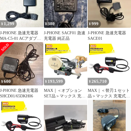
1,299
380
999
¥
¥
¥
J-PHONE 急速充電器
J-PHONE SACF01 急速
J-PHONE 急速充電器
MA-C5-01 ACアダプタ
充電器 純正品
SACE01
ドコモ P003
600
193,599
265,710
¥
¥
¥
J-PHONE 急速充電器
MAX｜＜オプション
MAX｜＜替刃１セット
SHCD01/65DKH06
SET品＞マックス 充電
品＞マックス 充電式剪
式袋とじ機 モバイルパ
定ばさみ ザクリオ PA-
ックナー HR-JH(F)/P +
SJ301-BCK/50A 大容量
バッテリ + 充電器 + プ
5.0Ahモデル！ 剪定バ
ラステープルボビンx6
サミ はさみ
巻セット品