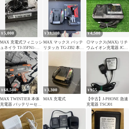
器 JC-925
5,000
33,300
4,500
¥
¥
¥
MAX 充電式フィニッシ
MAX マックス バッテ
◎マックス(MAX) リチ
ュネイラ TJ-35FN1-
リタッカ TG-ZB2 本体
ウムイオン充電器 JC-
BC/50A
バッテリー充電器付
925 動作確認済み
68,500
3,300
955
¥
¥
¥
MAX TWINTIER 本体
MAX 充電式
【中古】J-PHONE 急速
充電器 バッテリーセッ
充電器 TSCJ01
ト 2022年モデル