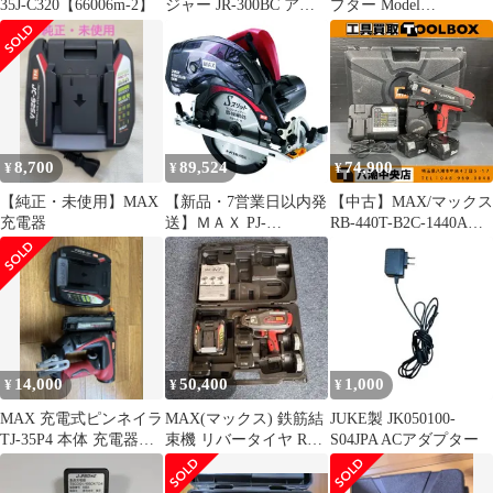
35J-C320【66006m-2】
ジャー JR-300BC アダ
プター Model
プター無し 動作確認
JLH282101000P
済み
8,700
89,524
74,900
¥
¥
¥
【純正・未使用】MAX
【新品・7営業日以内発
【中古】MAX/マックス
充電器
送】ＭＡＸ PJ-
RB-440T-B2C-1440A
CS61CDP-BC/1850A １
14.4V充電式鉄筋結束機
６５ｍｍ１８Ｖ充電式
※2023年10月メンテ
防じん兼用丸のこ
【202】
PJCS61CDPBC1850A マ
ックス【沖縄離島販売
不可】
14,000
50,400
1,000
¥
¥
¥
MAX 充電式ピンネイラ
MAX(マックス) 鉄筋結
JUKE製 JK050100-
TJ-35P4 本体 充電器セ
束機 リバータイヤ RB-
S04JPA ACアダプター
ット
399A