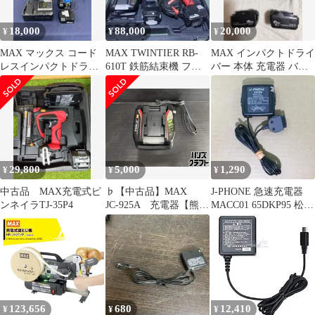
18,000
88,000
20,000
¥
¥
¥
MAX マックス コード
MAX TWINTIER RB-
MAX インパクトドライ
レスインパクトドライ
610T 鉄筋結束機 フル
バー 本体 充電器 バッ
バ PJ-ID143B2C/40A 青
セット
テリー2個
【八尾店】
29,800
5,000
1,290
¥
¥
¥
中古品 MAX充電式ピ
♭【中古品】MAX
J-PHONE 急速充電器
ンネイラTJ-35P4
JC-925A 充電器【熊本
MACC01 65DKP95 松下
けやき通り店】
通信 携帯電話
123,656
680
12,410
¥
¥
¥