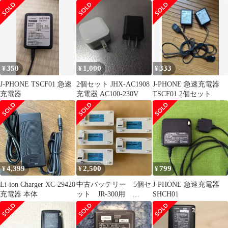
束機 -B2C/40A
[IT_SJYE6][笠寺][M04]
350
1,000
333
¥
¥
¥
J-PHONE TSCF01 急速
2個セット JHX-AC1908
J-PHONE 急速充電器
充電器
充電器 AC100-230V
TSCF01 2個セット
4,399
2,500
799
¥
¥
¥
Li-ion Charger XC-29420
中古バッテリー 5個セ
J-PHONE 急速充電器
充電器 本体
ット JR-300用
SHCH01
Joysound ジョイサウン
ド