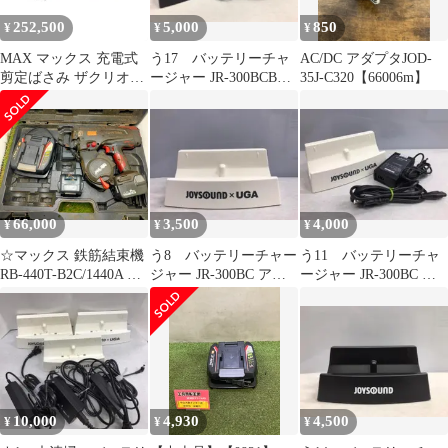
252,500
5,000
850
¥
¥
¥
MAX マックス 充電式
う17 バッテリーチャ
AC/DC アダプタJOD-
剪定ばさみ ザクリオ
ージャー JR-300BCBK
35J-C320【66006m】
PA-SJ301-BCK/50A 大容
アダプター付 動作確
量5.0Ahモデル！ 剪定
認済
バサミ はさみ
66,000
3,500
4,000
¥
¥
¥
☆マックス 鉄筋結束機
う8 バッテリーチャー
う11 バッテリーチャ
RB-440T-B2C/1440A バ
ジャー JR-300BC アダ
ージャー JR-300BC ア
ッテリ、充電器、ケー
プター無し 動作確認
ダプター付き 動作確認
ス付 最大
済み
済み
D25xD13xD13 動作確
認済み
10,000
4,930
4,500
¥
¥
¥