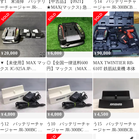
す1 未清掃 バッテリ
【中古品】【0921】
う14 バッテリーチャ
ーチャージャー JR-
★MAX(マックス) 急速
ージャー JR-300BCBK
300BC 3台セット 動
充電器 JC-925A
アダプター無 動作確
作確認済
ITPYWE31Z1Q0
認済
20,000
6,000
90,000
¥
¥
¥
▼【未使用】MAX マッ
◎【全国一律送料600
MAX TWINTIER RB-
クス JC-925A JP-
円】マックス（MAX）
610T 鉄筋結束機 本体
L91450A 充電器・バッ
リチウムイオン充電器
テリ2点 全3点セット
[PJ91207] JC-925A 動作
※PSEマーク有 14.4V
確認済み
5.0Ah
4,000
4,000
4,500
¥
¥
¥
う12 バッテリーチャ
う10 バッテリーチャ
う15 バッテリーチャ
ージャー JR-300BC ア
ージャー JR-300BC ア
ージャー JR-300BCBK
ダプター付き 動作確認
ダプター付き 動作確認
アダプター無 動作確