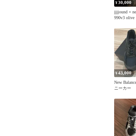
30,000
¥
jjjjound × n
990v3 ol
43,000
¥
New Balance
ニーカー