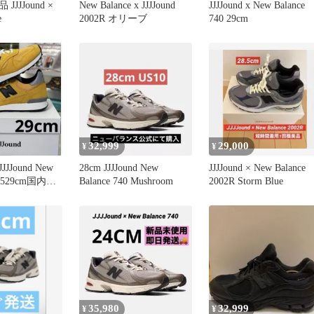
JJJound ×
New Balance x JJJJound
JJJJound x New Balance
e
2002R オリーブ
740 29cm
32,999
29,000
¥
¥
Jound New
28cm JJJJound New
JJJJound × New Balance
47529cm国内未
Balance 740 Mushroom
2002R Storm Blue
35,980
32,999
¥
¥