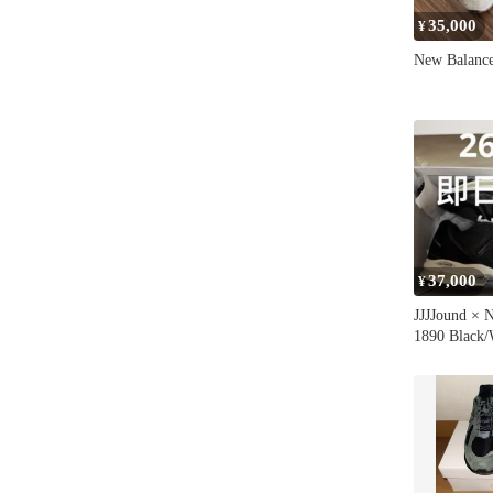
35,000
¥
New Balance
37,000
¥
JJJJound × 
1890 Black/