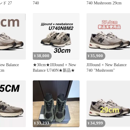
ンド 27
740
740 Mushroom 29cm
38,000
35,900
¥
¥
New Balance
★30cm★JJJJound × New
JJJJound × New Balance
0cm
Balance U740N★新品★
740 "Mushroom"
33,233
34,999
¥
¥