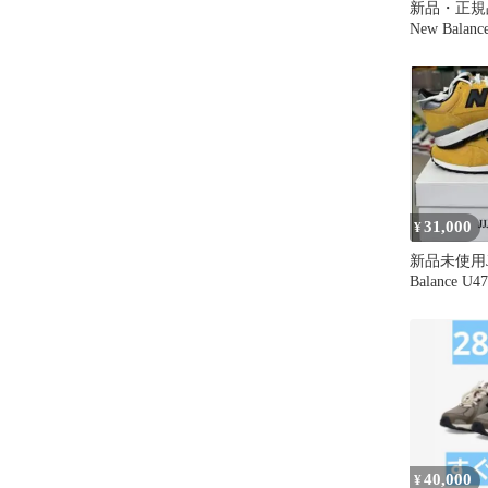
新品・正規品 J
New Balanc
31,000
¥
新品未使用JJJ
Balance U
発売
40,000
¥