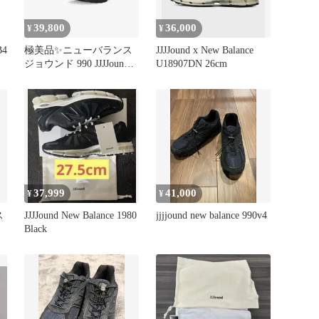
39,800
36,000
¥
¥
4
極美品✨ニューバランス
JJJJound x New Balance
ジョウンド 990 JJJJound
U18907DN 26cm
25.5cm
37,999
41,000
¥
¥
ス
JJJJound New Balance 1980
jjjjound new balance 990v4
Black