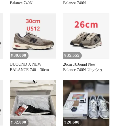
Balance 740N
Balance 740N
39,000
35,555
¥
¥
JJJJOUND X NEW
26cm JJJJound New
BALANCE 740 30cm
Balance 740N マッシュル
ーム
32,000
20,600
¥
¥