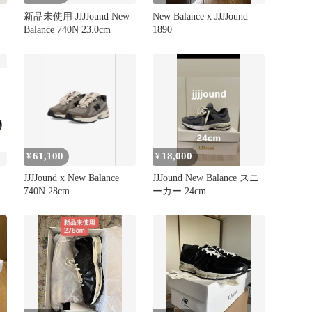
新品未使用 JJJJound New
New Balance x JJJJound
Balance 740N 23.0cm
1890
61,100
18,000
¥
¥
JJJJound x New Balance
JJJound New Balance スニ
740N 28cm
ーカー 24cm