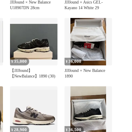
JJJJound × New Balance
JJJJound × Asics GEL-
U18907DN 28cm
Kayano 14 White 29
35,000
36,000
¥
¥
【JJJJound】
JJJJound × New Balance
【NewBalance】1890 (30)
1890
28,900
36,500
¥
¥