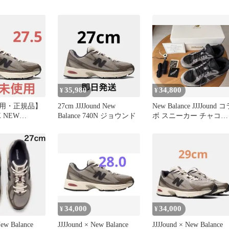
28.5㎝
35,980
34,800
¥
¥
用・正規品】
27cm JJJJound New
New Balance JJJJound 
X NEW
Balance 740N ジョウンド
ボ スニーカー チャコー
740
ル
34,000
34,000
¥
¥
New Balance
JJJJound × New Balance
JJJJound × New Balance