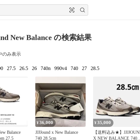
und New Balance の検索結果
中のみ表示
90
27.5
26.5
26
740n
990v4
740
27
28.5
36,000
35,000
¥
¥
New Balance
JJJJound x New Balance
【送料込み★】JJJJOUN
om 27.5
740 28.5cm
X NEW BALANCE 740