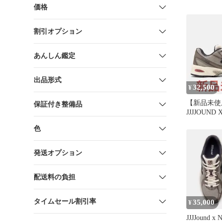
価格
割引オプション
あんしん鑑定
出品形式
32,500
¥
【新品未使
保証付き整備品
JJJJOUND 
BALANCE 
色
発送オプション
配送料の負担
タイムセール割引率
35,000
¥
JJJJound x 