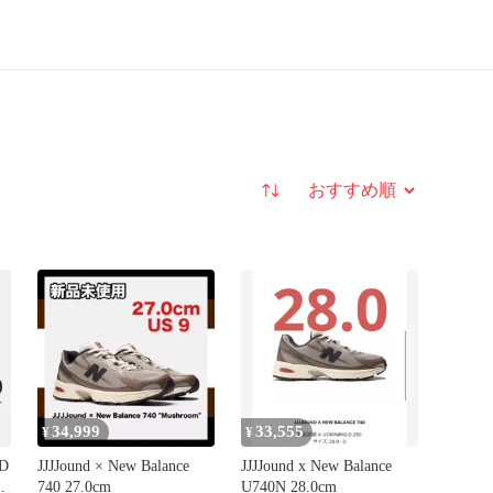
並び替え
34,999
33,555
¥
¥
D
JJJJound × New Balance
JJJJound x New Balance
740 27.0cm
U740N 28.0cm