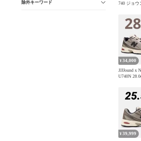
除外キーワード
740 ジョウ
34,000
¥
JJJJound x 
U740N 28.
39,999
¥