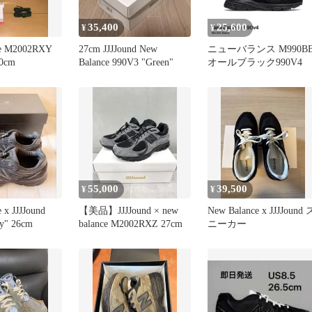
35,400
25,600
¥
¥
ce M2002RXY
27cm JJJJound New
ニューバランス M990BB
.0cm
Balance 990V3 "Green"
オールブラック990V4
55,000
39,500
¥
¥
 x JJJJound
【美品】JJJJound × new
New Balance x JJJJound 
y" 26cm
balance M2002RXZ 27cm
ニーカー