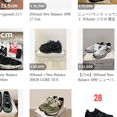
36,900
39,800
¥
¥
×jjjjound 23.5
JJJJound New Balance 1890
ニューバランス ジョウ
27.5cm
ド JJJJound コラボ 限定
別注 スニーカー
49,000
41,000
¥
¥
New Balance
JJJJound × New Balance
【27cm】JJJJound New
White
2002R GORE TEX
Balance 1890 ニューバラ
ンス