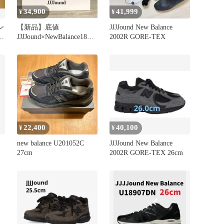
34,900
41,999
¥
¥
ン
【新品】底値
JJJJound New Balance
JJJJound×NewBalance1890
2002R GORE-TEX
25.0
22,400
40,100
¥
¥
new balance U201052C
JJJJound New Balance
27cm
2002R GORE-TEX 26cm