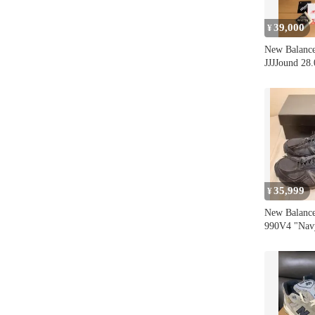
39,000
¥
New Balan
JJJJound 28
35,999
¥
New Balance
990V4 "Nav