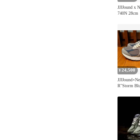
JJJJound x 
740N 28cm
24,500
¥
JJJJound×N
R"Storm Bl