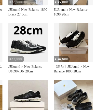
38,000
35,000
¥
¥
ew
JJJJound New Balance 1890
JJJJound x New Balance
Black 27.5cm
1890 28cm
32,000
34,800
¥
¥
スニ
JJJJound × New Balance
【新品】JJJJound × New
U18907DN 28cm
Balance 1890 28cm