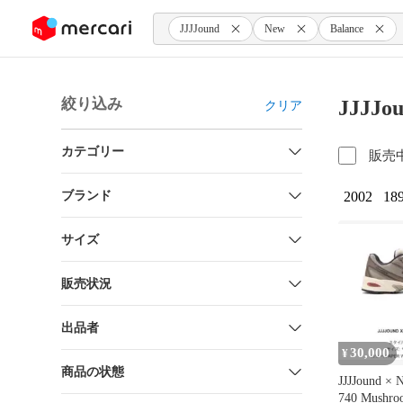
ンツにスキップ
JJJJound
New
Balance
絞り込み
JJJJo
クリア
カテゴリー
販売
ブランド
2002
18
サイズ
販売状況
出品者
30,000
¥
商品の状態
JJJJound × 
740 Mushro