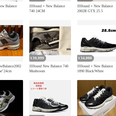
New Balance
JJJJound × New Balance
JJJJound × New Balance
740 24CM
2002R GTX 25.5
39,999
34,000
¥
¥
ewBalance2002
JJJJound New Balance 740
JJJJound × New Balance
ue"24cm
Mushroom
1890 Black/White