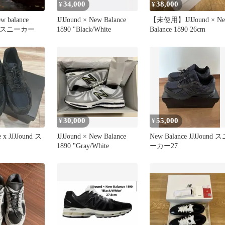
34,000
38,000
¥
¥
ew balance
JJJJound × New Balance
【未使用】JJJJound × N
ive スニーカー
1890 "Black/White
Balance 1890 26cm
30,000
55,000
¥
¥
 x JJJJound ス
JJJJound × New Balance
New Balance JJJJound 
1890 "Gray/White
ーカー27