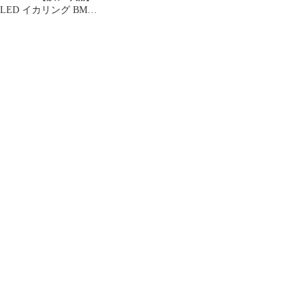
LED イカリング BMW
3シリーズ E46 ハロゲ
ン LEDイカリングキッ
ト 高輝度LED使用 ピュ
アホワイト バッテリー
ダイレクトリレー付属