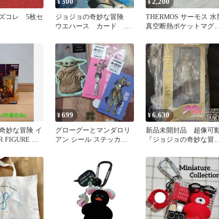
300
2,200
¥
¥
o バズコレ 5枚セ
ジョジョの奇妙な冒険
THERMOS サーモス 水
ウエハース カード ジ
真空断熱ポケットマグ
ョニィ・ジョースター
150ml ブラウン
699
6,630
¥
¥
奇妙な冒険 イ
グローグーとマンダロリ
新品未開封品 超像可
 FIGURE ア
アン シール ステッカー
『ジョジョの奇妙な冒
ジョジョ グローグー
第3部』超像可動「ホ
ル・ホース」