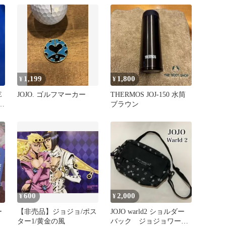
1,199
1,800
¥
¥
E
JOJO. ゴルフマーカー
THERMOS JOJ-150 水筒
ン
ブラウン
600
2,000
¥
¥
ー
【非売品】ジョジョ/ポス
JOJO warld2 ショルダー
ター1/黄金の風
バック ジョジョワール