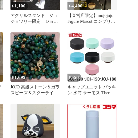
1,100
4,400
¥
¥
アクリルスタンド ジョ
【直営店限定】mojojojo
ジョツリー限定 ジョジ
Figure Mascot コンプリー
ョの奇妙な冒険 戦闘潮流
ト全4種
1,699
550
¥
¥
奇
JOJO 高級ストーン＆ガラ
キャップユニット パッキ
スビーズ＆スターライト
ン 水筒 サーモス Thermos
＆メタル150ml〈健康の
JOJ 専用 蓋 部品 パーツ
魂〉
（ パッキン付き キャッ
プ のみ 専用パーツ JOJ-
120 JOJ-150 JOJ-180 ふた
フタ 飲み口 蓋パッキン
栓パッキン 栓 交換 交換
用 替え )