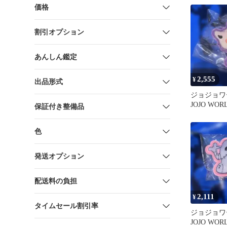
価格
割引オプション
あんしん鑑定
2,555
¥
出品形式
ジョジョワ
JOJO W
保証付き整備品
キラークイ
色
発送オプション
配送料の負担
2,111
¥
タイムセール割引率
ジョジョワ
JOJO W