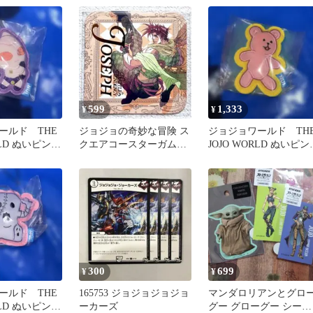
599
1,333
¥
¥
ールド THE
ジョジョの奇妙な冒険 ス
ジョジョワールド TH
ORLD ぬいピン
クエアコースターガム
JOJO WORLD ぬいピ
ーン
ジョセフ・ジョースター
ジャイロのクマちゃん
300
699
¥
¥
ールド THE
165753 ジョジョジョジョ
マンダロリアンとグロ
ORLD ぬいピン
ーカーズ
グー グローグー シール