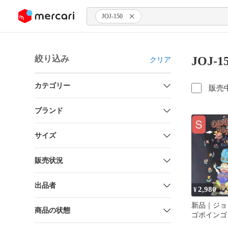
ンツにスキップ
JOJ-150
絞り込み
JOJ-
クリア
カテゴリー
販売
ブランド
サイズ
販売状況
出品者
2,980
¥
新品｜ジョ
商品の状態
ゴボインゴ
｜JOJO｜第