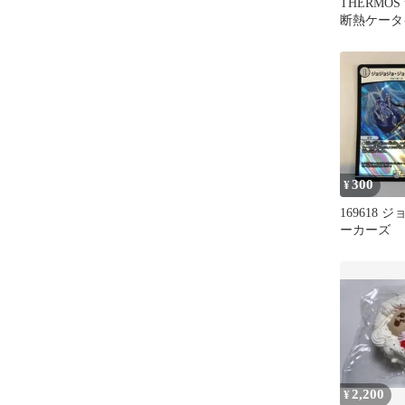
THERMO
断熱ケータ
JOJ-150
300
¥
169618
ーカーズ
2,200
¥