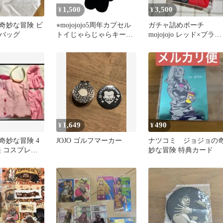
1,500
3,500
¥
¥
奇妙な冒険 ビ
⭐︎mojojojo5周年カプセル
ガチャ詰めポーチ
バッグ
トイじゃらじゃらキーホ
mojojojo レッド×ブラッ
ルダー
ク
1,649
490
¥
¥
奇妙な冒険 4
JOJO ゴルフマーカー
ナツコミ ジョジョの
美 コスプレ衣
妙な冒険 特典カード