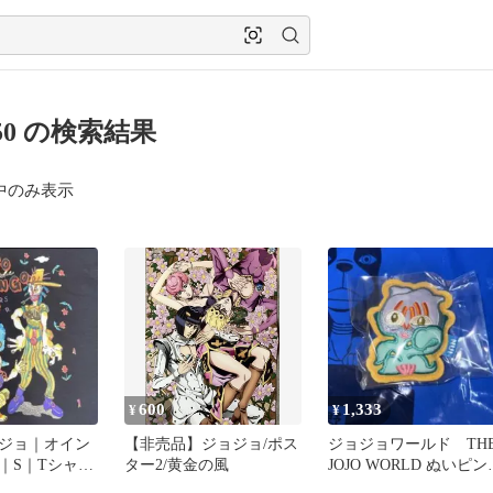
150 の検索結果
中のみ表示
600
1,333
¥
¥
ジョ｜オイン
【非売品】ジョジョ/ポス
ジョジョワールド TH
｜S｜Tシャツ
ター2/黄金の風
JOJO WORLD ぬいピ
3部｜綿100%
猫草