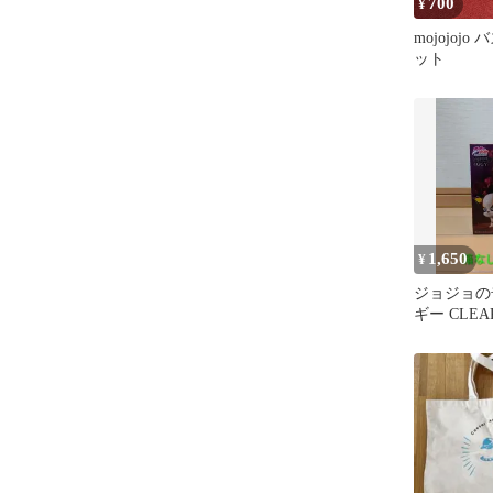
700
¥
mojojoj
ット
1,650
¥
ジョジョの
ギー CLEAR
ソートB