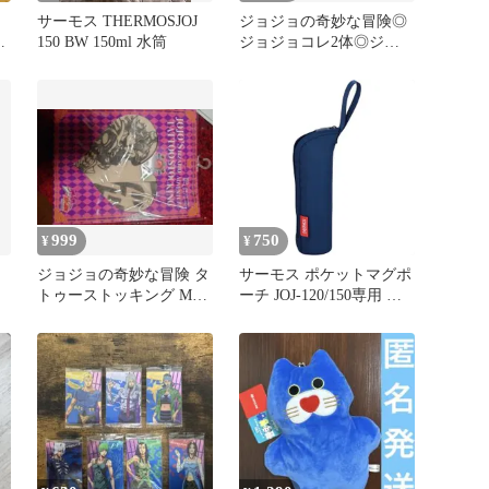
険
サーモス THERMOSJOJ
ジョジョの奇妙な冒険◎
150 BW 150ml 水筒
ジョジョコレ2体◎ジョ
セフジョースター＆空条
承太郎
999
750
¥
¥
ジョジョの奇妙な冒険 タ
サーモス ポケットマグポ
トゥーストッキング M-L
ーチ JOJ-120/150専用 ネ
シーザー
イビー APH-150 NVY