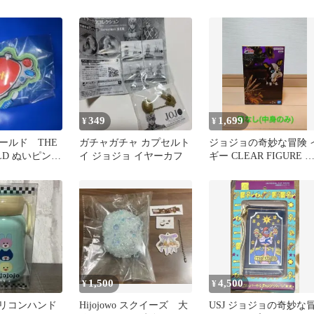
ステッカー ジョジョ
349
1,699
¥
¥
ールド THE
ガチャガチャ カプセルト
ジョジョの奇妙な冒険 
ORLD ぬいピン
イ ジョジョ イヤーカフ
ギー CLEAR FIGURE 
赤石
ソートA
1,500
4,500
¥
¥
o シリコンハンド
Hijojowo スクイーズ 大
USJ ジョジョの奇妙な