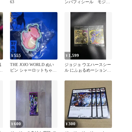
63
ンパフィシール モジョ
ジョジョ ２枚
555
1,599
¥
¥
真
THE JOJO WORLD ぬい
ジョジョ ウエハースシー
-
ピン シャーロットちゃん
ル にふぉるめーション 2
ジョジョワールド
枚セット
600
300
¥
¥