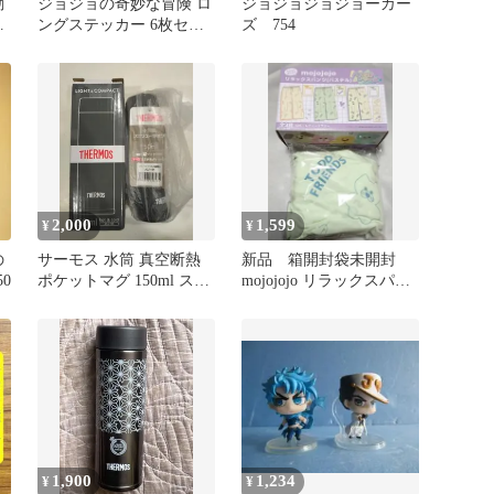
動
ジョジョの奇妙な冒険 ロ
ジョジョジョジョーカー
ー
ングステッカー 6枚セッ
ズ 754
ジ
ト
ギ
エ
2,000
1,599
¥
¥
の
サーモス 水筒 真空断熱
新品 箱開封袋未開封
0
ポケットマグ 150ml スモ
mojojojo リラックスパン
ークブラック
ツ ライトグリーン フ
リー
1,900
1,234
¥
¥