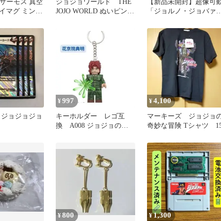
S サーモス 真空
ジョジョワールド THE
【新品未開封】超像可
イマグ ミント
JOJO WORLD ぬいピン
「ジョルノ・ジョバァ
ハーヴェスト
ナ・セカンド」 『ジョ
ョの奇妙な冒険 第5
部』 塗装済可動フィ
ュア ［メディコス・
ンタテインメント］
997
4,100
¥
¥
 ジョジョジョジョ
キーホルダー レゴ互
マーキーズ ジョジョ
換 A008 ジョジョの奇
奇妙な冒険 Tシャツ 15
妙な冒険 花京院典明 1体
800
1,300
¥
¥