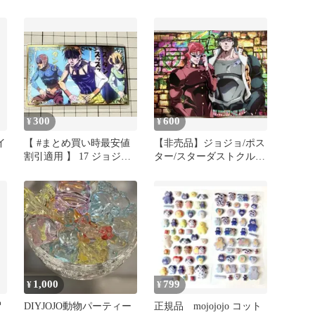
ド2
300
600
¥
¥
イ
【 #まとめ買い時最安値
【非売品】ジョジョ/ポス
ア
割引適用 】 17 ジョジョ
ター/スターダストクルセ
の奇妙な冒険 5部護衛シ
イダーズ
ール
1,000
799
¥
¥
冒
DIYJOJO動物パーティー
正規品 mojojojo コット