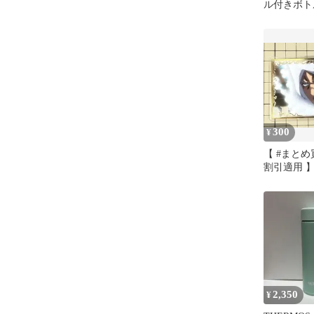
ル付きボト
ーン
300
¥
【 #まと
割引適用 】
の奇妙な冒
ポート
2,350
¥