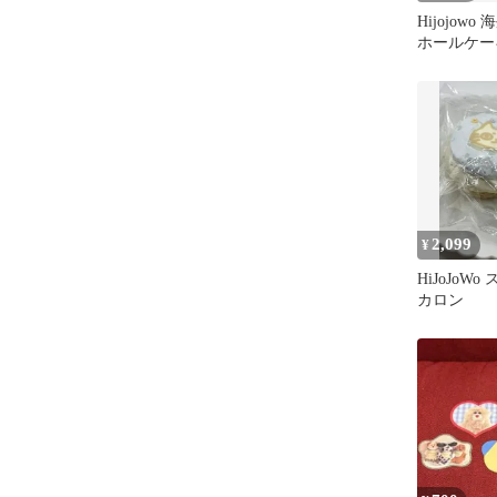
Hijojow
ホールケー
2,099
¥
HiJoJoW
カロン