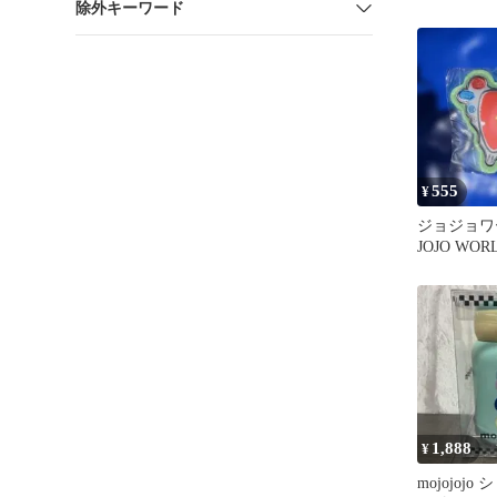
除外キーワード
メタリカ
555
¥
ジョジョワ
JOJO W
エイジャの
1,888
¥
mojojoj