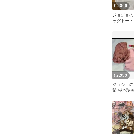
2,800
¥
ジョジョの
ッグトート
2,999
¥
ジョジョの
部 杉本玲
装