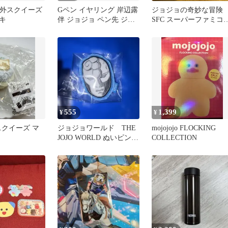
o 海外スクイーズ
Gペン イヤリング 岸辺露
ジョジョの奇妙な冒
キ
伴 ジョジョ ペン先 ジョ
SFC スーパーファミコ
ジョの奇妙な冒険 コスプ
ン 電池交換済
レ
555
1,399
¥
¥
o スクイーズ マ
ジョジョワールド THE
mojojojo FLOCKING
JOJO WORLD ぬいピン
COLLECTION
石仮面