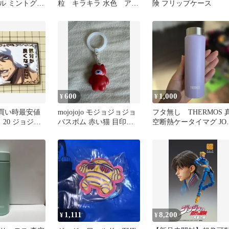
ル ミントグリ
粒 キラキラ 水色 アク
険 フリップケース
リルタグ＋150円
600
1,000
¥
¥
め買い時最安値
mojojojo モジョジョジョ
フタ無し THERMOS 
 20 ジョジョ
バスボム 赤い猫 目印チ
空断熱ケータイマグ JOJ
険ウェザーリ
ャーム可
150 パープル
1,111
8,200
¥
¥