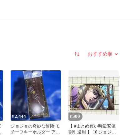
並び替え
2,444
300
¥
¥
E
ジョジョの奇妙な冒険 モ
【 #まとめ買い時最安値
ン
チーフキーホルダー アバ
割引適用 】 16 ジョジョ
ッキオ JOJO WORLD
の奇妙な冒険 ジョルノ