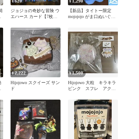
620
1,290
¥
¥
筒
ジョジョの奇妙な冒険 ウ
【新品】タイトー限定
エハース カード【7枚セ
mojojojo がま口ぬいぐる
ット】
みポーチ（青い猫）
2,222
1,500
¥
¥
動
Hijojowo スクイーズ サン
Hijojowo 大粒 キラキラ
険
ド
ピンク スフレ アクリ
ルタグ＋150円