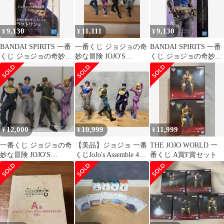
9,130
11,111
9,130
¥
¥
¥
BANDAI SPIRITS 一番
一番くじ ジョジョの奇
BANDAI SPIRITS 一番
くじ ジョジョの奇妙な
妙な冒険 JOJO'S
くじ ジョジョの奇妙な
冒険 JOJOS ASSEMBLE
ASSEMBLE
冒険 JOJOS ASSEMBLE
ラストワン賞空条承太
A賞ジョナサン・ジョ
郎 フィギュア ラストワ
ースター フィギュア
ンver.
12,000
10,999
11,999
¥
¥
¥
一番くじ ジョジョの奇
【美品】ジョジョ 一番
THE JOJO WORLD 一
妙な冒険 JOJO'S
くじJoJo's Assemble 4体
番くじ A賞F賞セット
ASSEMBLE
セット 早い者勝ち