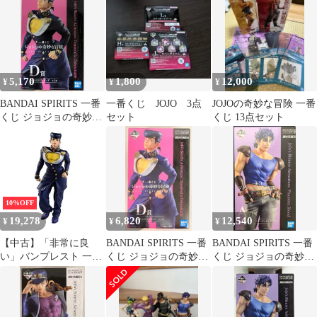
ー
H賞吉良吉影(川尻浩作)
ラストワン賞空条承太
タオル
郎 フィギュア ラストワ
ンver.
5,170
1,800
12,000
¥
¥
¥
BANDAI SPIRITS 一番
一番くじ JOJO 3点
JOJOの奇妙な冒険 一番
くじ ジョジョの奇妙な
セット
くじ 13点セット
冒険 JOJOS ASSEMBLE
D賞東方仗助 フィギュ
ア
10%OFF
19,278
6,820
12,540
¥
¥
¥
【中古】「非常に良
BANDAI SPIRITS 一番
BANDAI SPIRITS 一番
い」バンプレスト 一番
くじ ジョジョの奇妙な
くじ ジョジョの奇妙な
くじ ジョジョの奇妙な
冒険 JOJOS ASSEMBLE
冒険 JOJOS ASSEMBLE
冒険 JOJOS ASSEMBLE
D賞東方仗助 フィギュ
A賞ジョナサン・ジョ
D賞 東方仗助フィギュ
ア
ースター フィギュア
ア 全１種