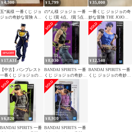
4,300
1,799
35,000
¥
¥
¥
五*嵐様 一番くじ ジョ
の*ん様 ジョジョ 一番
一番くじ ジョジョの奇
ジョの奇妙な冒険 A賞
くじ I賞 4点、J賞 5点 9
妙な冒険 THE JOJO
ジョニィ・ジョースタ
点セット
WORLD フィギュア5種
ー
10%OFF
17,631
8,030
12,540
¥
¥
¥
【中古】バンプレスト
BANDAI SPIRITS 一番
BANDAI SPIRITS 一番
一番くじ ジョジョの奇
くじ ジョジョの奇妙な
くじ ジョジョの奇妙な
妙な冒険 JOJOS
冒険 JOJOS ASSEMBLE
冒険 JOJOS ASSEMBLE
ASSEMBLE D賞 東方仗
B賞ジョセフ・ジョー
A賞ジョナサン・ジョ
助フィギュア 全１種
スター フィギュア
ースター フィギュア
6,820
8,910
¥
¥
BANDAI SPIRITS 一番
BANDAI SPIRITS 一番