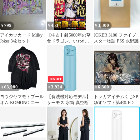
799
453
3,300
¥
¥
¥
アイカツカード Milky
【中古】齢5000年の草
JOKER 3100 ファイブ
Joker 3枚セット
食ドラゴン、いわれな
スター物語 FSS 永野護
き邪竜認定 ~やだこの
生贄、人の話を聞いて
くれない~(2) (ガンガン
コミックスJOKER)
10%OFF
63,980
3,924
6,300
¥
¥
¥
ヨウジヤマモトプール
【食洗機対応モデル】
トレカアイテムくじSP
オム KOMONO コート
サーモス 水筒 真空断熱
ゆずソフト第4弾 FD賞
JOKER ウール 黒 美品
ケータイマグ 500ml ラ
RIDDLE JOKER
イトブルー 本体もパー
ツもすべて食洗機対応
ワンタッチオープン ス
テンレス ボトル 保温保
冷 JOK-500 LB [ライト