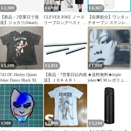
ブルー] [単品] [500 ml]
2,309
4,980
4,367
¥
¥
¥
【新品・2営業日で発
CLEVER JOKE ノース
【在庫処分】ワンタッ
送】ジョカリ(Jokari)
リーブロングベスト 黒
チオープン ステンレス
60115JOKARI エンドス
Sサイズ ウール 日本製
本体もパーツもすべて
リーブ 1.5(500個入
食洗機対応 ボトル ホワ
り)8556404
イト 保温保冷 500ml 真
空断熱ケータイマグ
JOK-500 水筒 WH 食洗
機対応モデルサーモス
5,599
2,011
1,000
¥
¥
¥
743 DC Harley Quinn
【新品・7営業日以内発
★送料無料★triple
Joker Dance Black XL
送】ＪＯＫＡＲＩ
joker/■T.M.レボリュー
60115 エンドスリー
ショ
ブ １．５ ５００個入
ン/T.M.Revolution【494
り【沖縄離島販売不
8025007634/ARCJ76】
可】
D03535
300
2,900
5,244
¥
¥
¥