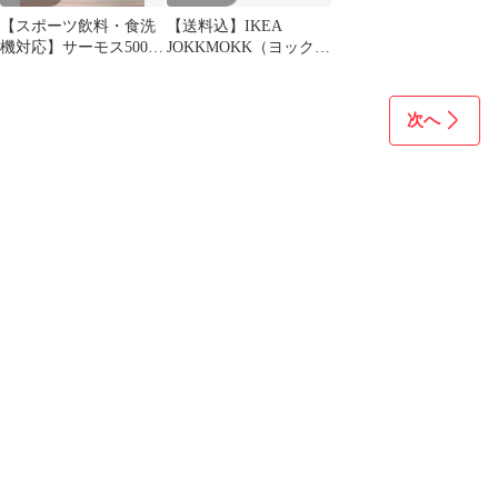
【スポーツ飲料・食洗
【送料込】IKEA
機対応】サーモス500ml
JOKKMOKK（ヨックモ
水筒 JOK-500 ベージュ
ック）ダイニングテー
ブル
次へ