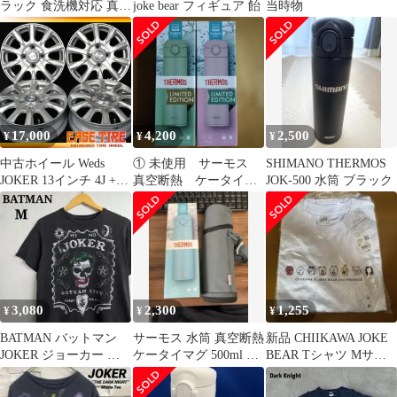
ラック 食洗機対応 真空
joke bear フィギュア 飴
当時物
断熱 JOK500-BK
17,000
4,200
2,500
¥
¥
¥
中古ホイール Weds
① 未使用 サーモス
SHIMANO THERMOS
JOKER 13インチ 4J +45
真空断熱 ケータイマ
JOK-500 水筒 ブラック
100 4H 4本 ワゴンR ア
グ 2個
ルト ミライース モコ
ライフ EKワゴン等
3,080
2,300
1,255
¥
¥
¥
BATMAN バットマン
サーモス 水筒 真空断熱
新品 CHIIKAWA JOKE
JOKER ジョーカー 映
ケータイマグ 500ml 保
BEAR Tシャツ Mサイ
画 ムービーTシャツ
温保冷 JOK-500 LB
ズ6/16迄
M