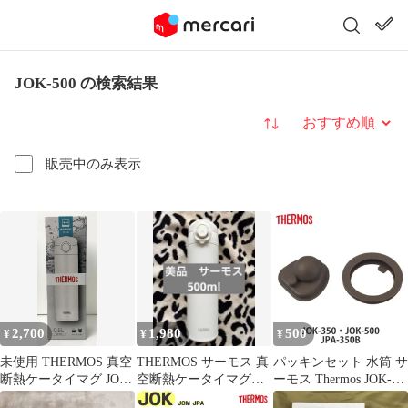
JOK-500 の検索結果
並び替え
販売中のみ表示
2,700
1,980
500
¥
¥
¥
未使用 THERMOS 真空
THERMOS サーモス 真
パッキンセット 水筒 サ
断熱ケータイマグ JOK-
空断熱ケータイマグ
ーモス Thermos JOK-
500 0.5L ホワイト
JOK-500 ホワイト
350 JOK-500 JPA-350B