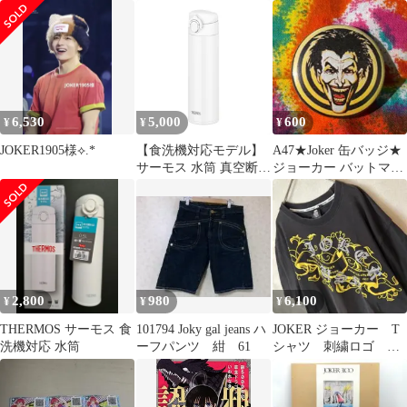
ケータイマグ 500ml ホ
ワイト 本体もパーツも
すべて食洗機対応 ワン
タッチオープン ステン
レス ボトル 保温保冷
JOK-500 WH
6,530
5,000
600
¥
¥
¥
JOKER1905様⟡.*
【食洗機対応モデル】
A47★Joker 缶バッジ★
サーモス 水筒 真空断熱
ジョーカー バットマン
ケータイマグ 500ml ホ
USA雑貨 古着
ワイト 本体もパーツも
すべて食洗機対応 ワン
タッチオープン ステン
レス ボトル 保温保冷
JOK-500 WH
2,800
980
6,100
¥
¥
¥
THERMOS サーモス 食
101794 Joky gal jeans ハ
JOKER ジョーカー T
洗機対応 水筒
ーフパンツ 紺 61
シャツ 刺繍ロゴ 奇
抜 激レア ビッグサ
イズ ゆるダボ