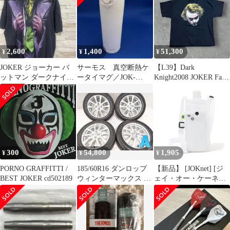
2,600
1,400
51,300
¥
¥
¥
JOKER ジョーカー バ
サーモス 真空断熱ケ
【L39】Dark
ットマン ダークナイト
ータイマグ／JOK-
Knight2008 JOKER Face
ムービーT 海外古着
500 ホワイト 食洗機
ヴィンテージTee
対応
300
54,800
1,905
¥
¥
¥
PORNO GRAFFITTI /
185/60R16 ダンロップ
【新品】 [JOKnet] [ジ
BEST JOKER cd502189
ウィンターマックス 03
ェイ・オー・ケーネッ
JOKER 16x6.0 40
ト] メール便 メッシュ
100-4穴 中古タイヤ ス
ショルダー スマホ ボト
タッドレスタイヤ ホイ
ルホルダー スマホショ
ールセット 4本セット
ルダー ドリンクホルダ
w16260727915
ー 水筒 ペットボトル