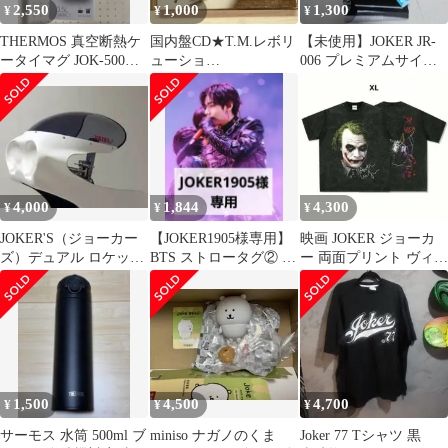
2,550
1,000
1,300
¥
¥
¥
THERMOS 真空断熱ケ
国内盤CD★T.M.レボリ
【未使用】JOKER JR-
ータイマグ JOK-500
ューショ
006 プレミアムサイド
0.5L
ン/T.M.Revolution■
モールド 2500
triple joker
【ARCJ76/49480250076
34】Y74832
4,000
1,844
4,300
¥
¥
¥
JOKER'S（ジョーカー
【JOKER1905様専用】
映画 JOKER ジョーカ
ズ）デュアル ロケット
BTS ストロータグ② ア
ー 両面プリント ヴィン
カウル スクリーン スモ
クリルチャーム
テージ加工 Tシャツ XL
ーク
1,500
4,500
4,700
¥
¥
¥
サーモス 水筒 500ml ブ
miniso ナガノのくま
Joker 77 Tシャツ 黒