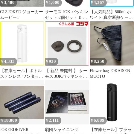
3,400
1,000
4,367
¥
¥
¥
替え ） )
C12 JOKER ジョーカー
サーモス JOK パッキン
【人気商品】500ml ホ
ムービーT
セット 2個セット B-
ワイト 真空断熱ケータ
006059 ×2P 純正交換用
イマグ JOK-500 水筒
部品 THERMOS 真空断
WH 食洗機対応モデル
熱ケータイマグ水筒用
サーモス
替えゴムパッキン JOM
JPA【ネコポス】
4,333
930
8,250
¥
¥
¥
【在庫セール】ボトル
【 新品 未開封 】 サー
Flower bag JOKAISEN
ステンレス ワンタッチ
モス JOKパッキンセッ
MUOTO
オープン 保温保冷 本体
ト 未使用 送料無料
もパーツもすべて食洗
機対応 ホワイト JOK-
500 500ml 真空断熱ケ
ータイマグ WH 水筒 食
洗機対応モデルサーモ
ス
18,800
2,111
6,889
¥
¥
¥
JOKERDRIVER
劇団シャイニング
【在庫セール】ブラッ