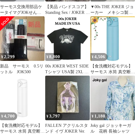
サーモス交換用部品ケ
【美品 バンドスコア】
▼00s THE JOKER ジョ
ータイマグJOKせんユ
Standing Sex / JOKER -
ーカー メキシコ製
ニット飲み口・パッキ
即購入可-
【M】セミヴィンテー
ンセット付きサンドベ
ジ
ージュ(SDBE)食洗機対
応
2,299
8,800
4,506
¥
¥
¥
新品 サーモス 0.5リ
00s JOKER WEST SIDE
【食洗機対応モデル】
ットル JOK500
Tシャツ USA製 2XL ギ
サーモス 水筒 真空断熱
ャング
ケータイマグ 500ml ラ
イトブルー 本体もパー
ツもすべて食洗機対応
ワンタッチオープン ス
テンレス ボトル 保温保
冷 JOK-500 LB 1
4,700
3,797
1,180
¥
¥
¥
【食洗機対応モデル】
FALLEN アクリルスタ
Joky gal ジョッキーガ
サーモス 水筒 真空断熱
ンド イヴ JOKER Ver.
ル 花柄 長袖シャツ