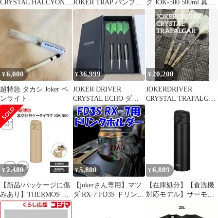
CRYSTAL HALCYON
JOKER TRAP パンフレ
ク JOK-500 500ml 真空
ハルシオン
ット 、ビジュアルブッ
断熱ケータイマグ BK
ク
水筒 【食洗機対応モデ
ル】サーモス
6,000
36,999
20,200
¥
¥
¥
超特急 タカシ Joker ペ
JOKER DRIVER
JOKERDRIVER
ンライト
CRYSTAL ECHO ダー
CRYSTAL TRAFALGAR
ツセット
ダーツ バレル
2,480
5,800
6,889
¥
¥
¥
【新品/パッケージに傷
【jokerさん専用】マツ
【在庫処分】【食洗機
みあり】THERMOS サ
ダ RX-7 FD3S ドリンク
対応モデル】サーモス
ーモス 真空断熱ケータ
ホルダー
水筒 真空断熱ケータイ
イマグ JOK-500 500ml
マグ 500ml ブラック