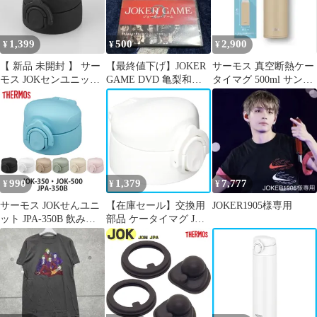
1,399
500
2,900
¥
¥
¥
【 新品 未開封 】 サー
【最終値下げ】JOKER
サーモス 真空断熱ケー
モス JOKセンユニット
GAME DVD 亀梨和
タイマグ 500ml サンド
ブラック JOKｾﾝﾕﾆｯﾄﾌﾞﾗ
也 深田恭子 レンタ
ベージュ
ｯｸ 未使用 送料無料
ルアップ品
990
1,379
7,777
¥
¥
¥
サーモス JOKせんユニ
【在庫セール】交換用
JOKER1905様専用
ット JPA-350B 飲み
部品 ケータイマグ JOK
口・パッキン付 （
せんユニット 飲み口・
THERMOS キャップユ
パッキンセット付き サ
ニット 対応 パーツ ユ
ーモス ホワイト WH)
ニット 部品 のみ 調乳
食洗機対応
用ステンレスボトル 専
用パーツ 専用部品 水筒
用パーツ 交換 交換用