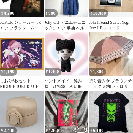
JOK-500 BK
4,200
980
10,480
¥
¥
¥
JOKER ジョーカー Tシ
Joky Gal デニムチュニ
Joki Freund Sextet Yogi
ャツ ブラック ムービ
ックシャツ 半袖 ベルト
Jazz LP レコード
ーT 映画 フォトT
紐 ブルー M
1,199
1,400
1,800
¥
¥
¥
しおり6枚セット
ハンドメイド 編み
折り畳み傘 ブラウンチ
RIDDLE JOKER リドル
物 超特急 ぬい服
ェック 昭和レトロ 折り
ジョーカー 超応援フェ
Jokerマスコット 猫セ
たたみ傘 ホック式雨傘
ア
ット
JOKER
2,438
4,900
6,180
¥
¥
¥