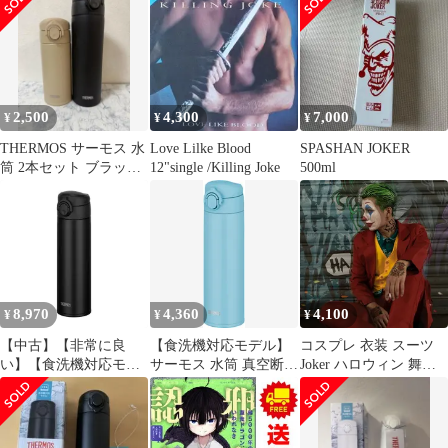
贄、人の話を聞いてく
ARENA(通常盤)(Blu-
スミクロL
れない 3 （ガンガンコ
ray)
ミックス JOKER） / 榎
本 快晴、 ムロコウイチ
/ スクウェア・エニック
ス
2,500
4,300
7,000
¥
¥
¥
THERMOS サーモス 水
Love Lilke Blood
SPASHAN JOKER
筒 2本セット ブラック
12"single /Killing Joke
500ml
ベージュ
8,970
4,360
4,100
¥
¥
¥
【中古】【非常に良
【食洗機対応モデル】
コスプレ 衣装 スーツ
い】【食洗機対応モデ
サーモス 水筒 真空断熱
Joker ハロウィン 舞台
ル】サーモス 水筒 真空
ケータイマグ 500ml ラ
衣装 4点セット ジョー
断熱ケータイマグ
イトブルー 本体もパー
カー コスプレ HW151
500ml ブラック 本体も
ツもすべて食洗機対応
パーツもすべて食洗機
ワンタッチオープン ス