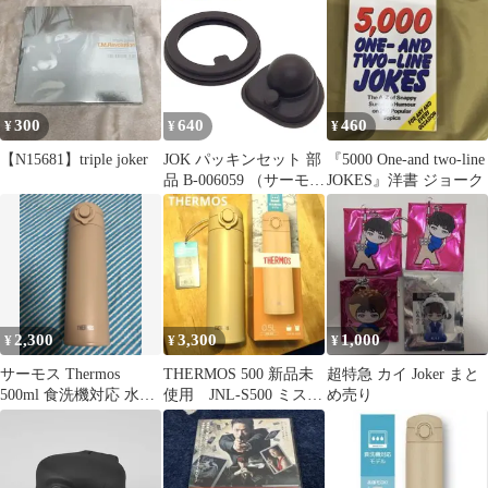
専用 部品 パーツ （ パ
ッキン のみ 蓋パッキン
栓パッキン 蓋 パッキン
のみ 専用パッキン 専用
パーツ ふた フタ せん
栓 交換 交換用 替え 買
300
640
460
¥
¥
¥
い替え )
【N15681】triple joker
JOK パッキンセット 部
『5000 One-and two-line
品 B-006059 （サーモス
JOKES』洋書 ジョーク
真空断熱ケータイマグ
「水筒・JOK-350・
JOK-500・JOM-
350TSS・JOM-
500TSS・JPA-350」用
部品・THERMOS・フ
タパッキン×1個・せん
2,300
3,300
1,000
¥
¥
¥
パッキン×1個）【ネコ
ポス】
サーモス Thermos
THERMOS 500 新品未
超特急 カイ Joker まと
500ml 食洗機対応 水筒
使用 JNL-S500 ミスト
め売り
JOK-500 スポドリ
ベージュ サーモス