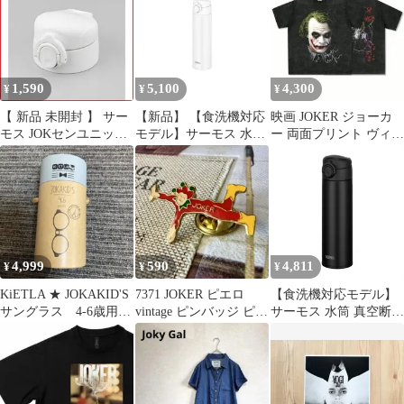
水筒 保温保冷 マグボト
JOK-500 BK
ル ステンレスボトル ＜
宅配便＞
1,590
5,100
4,300
¥
¥
¥
【 新品 未開封 】 サー
【新品】 【食洗機対応
映画 JOKER ジョーカ
モス JOKセンユニット
モデル】サーモス 水筒
ー 両面プリント ヴィン
ホワイト 未使用 送料無
真空断熱ケータイマグ
テージ加工 Tシャツ
料
500ml ホワイト 本体も
2XL
パーツもすべて食洗機
対応 ワンタッチオープ
ン ステンレス ボトル
保温保冷 JOK-500 WH
1
4,999
590
4,811
¥
¥
¥
KiETLA ★ JOKAKID'S
7371 JOKER ピエロ
【食洗機対応モデル】
サングラス 4-6歳用
vintage ピンバッジ ピン
サーモス 水筒 真空断熱
人気
ズ ヴィンテージ
ケータイマグ 500ml ブ
ラック 本体もパーツも
すべて食洗機対応 ワン
タッチオープン ステン
レス ボトル 保温保冷