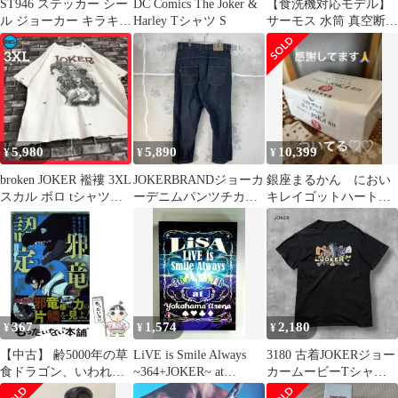
ST946 ステッカー シー
DC Comics The Joker &
【食洗機対応モデル】
ル ジョーカー キラキラ
Harley Tシャツ S
サーモス 水筒 真空断熱
カラフル joker 映画
ケータイマグ 500ml ブ
ラック 本体もパーツも
すべて食洗機対応 ワン
タッチオープン ステン
レス ボトル 保温保冷
JOK-500 BK
5,980
5,890
10,399
¥
¥
¥
broken JOKER 襤褸 3XL
JOKERBRANDジョーカ
銀座まるかん におい
スカル ボロ tシャツ
ーデニムパンツチカー
キレイゴットハートダ
BORO
ノバギージーンズエス
イエットJOKA青汁93包
テファン
新品
367
1,574
2,180
¥
¥
¥
【中古】 齢5000年の草
LiVE is Smile Always
3180 古着JOKERジョー
食ドラゴン、いわれな
~364+JOKER~ at
カームービーTシャツ
き邪竜認定 やだこの生
YOKOHAMA
好デザインバットマン