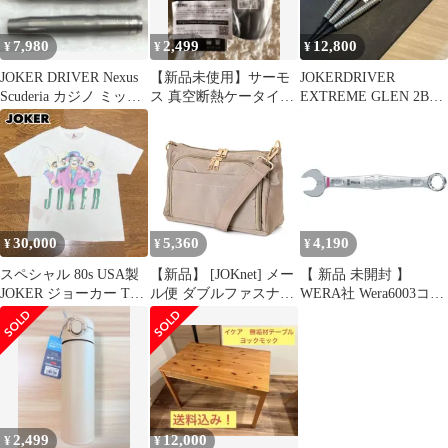
ショルダーバッグ ホワ
イト F 1
7,980
2,499
12,800
¥
¥
¥
JOKER DRIVER Nexus
【新品未使用】サーモ
JOKERDRIVER
Scuderia カジノ ミッド
ス 真空断熱ケータイマ
EXTREME GLEN 2BA
フロント
グ 350ml JOK-350
バレルのみ
30,000
5,360
4,190
¥
¥
¥
スペシャル 80s USA製
【新品】 [JOKnet] メー
【 新品 未開封 】
JOKER ジョーカー Tシ
ル便 ダブルファスナー
WERA社 Wera6003コン
ャツ ニコルソン
クリアポケット付き お
ビネーションスパナ
財布ショルダー レディ
Joker20 020500 未使用
ース メンズ ショルダー
送料無料
バッグ 斜めがけ 大容量
軽量 ベージュ F 1
2,499
12,000
¥
¥