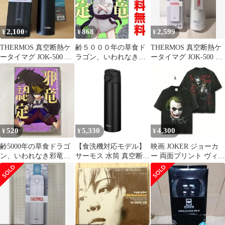
対応 ワンタッチオープ
テンレス ボトル 保温保
ン ステンレス ボトル
冷 JOK-500 LB [ライト
保温保冷 JOK-500 BK
ブルー] [単品] [500 ml]
2,100
868
2,599
¥
¥
¥
THERMOS 真空断熱ケ
齢５０００年の草食ド
THERMOS 真空断熱ケ
ータイマグ JOK-500 ブ
ラゴン、いわれなき邪
ータイマグ JOK-500 ホ
ラック
竜認定 ～やだこの生
ワイト
贄、人の話を聞いてく
れない～ １～5巻 漫画
全巻セット 完結 ガンガ
ンコミックスＪＯＫＥ
Ｒ ムロコウイチ スクウ
ェア・エニックス（青
520
5,330
4,300
¥
¥
¥
年コミック）
齢5000年の草食ドラゴ
【食洗機対応モデル】
映画 JOKER ジョーカ
ン、いわれなき邪竜認
サーモス 水筒 真空断熱
ー 両面プリント ヴィン
定 ～やだこの生贄、人
ケータイマグ 500ml ブ
テージ加工 Tシャツ L
の話を聞いてくれない
ラック
～ (4) (ガンガンコミッ
クスJOKER) ／榎本 快
晴・ムロコウイチ