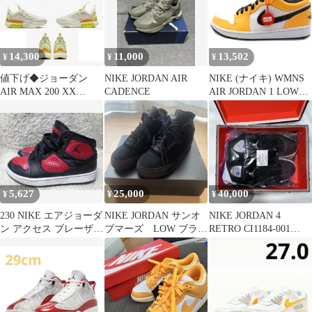
り [24]
14,300
11,000
13,502
¥
¥
¥
値下げ◆ジョーダン
NIKE JORDAN AIR
NIKE (ナイキ) WMNS
AIR MAX 200 XX
CADENCE
AIR JORDAN 1 LOW
WMNS◆27.5cm位な方
SE LASER ORANGE
に
BLACK ウィメンス エ
アジョーダン1 SE ロー
カットスニーカー ホワ
イト/イエロー US
W11.5/28.5cm
5,627
25,000
40,000
¥
¥
¥
230 NIKE エアジョーダ
NIKE JORDAN サンオ
NIKE JORDAN 4
ン アクセス ブレーザー
ブマーズ LOW ブラッ
RETRO CI1184-001
スニーカー 中古 シュー
ク
28.5cm
ズ