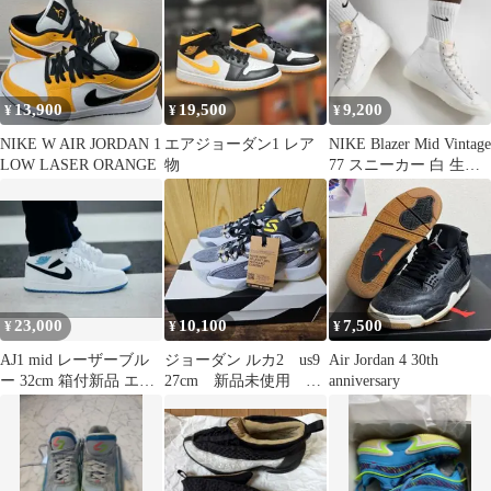
13,900
19,500
9,200
¥
¥
¥
NIKE W AIR JORDAN 1
エアジョーダン1 レア
NIKE Blazer Mid Vintage
LOW LASER ORANGE
物
77 スニーカー 白 生成
り
23,000
10,100
7,500
¥
¥
¥
AJ1 mid レーザーブル
ジョーダン ルカ2 us9
Air Jordan 4 30th
ー 32cm 箱付新品 エア
27cm 新品未使用 バ
anniversary
ジョーダン
ッシュ