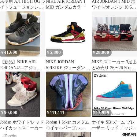
未使用 AJ1 HIGH OG ラ
NIKE AIR JORDAN 1
AIR JORDAN 1 MID ホ
イトフュージョンレッ
MID ガンダムカラー
ワイト/オレンジ 10.5
ド 28.5 箱付
28.5
41,600
5,800
28,000
¥
¥
¥
【新品】NIKE AIR
NIKE JORDAN
NIKE スニーカー 3足ま
JORDAN4/エアジョー
SPIZIKE ジョーダン ス
とめ売り 26〜26.5cm 箱
ダ4/27cm/新品
パイジーク キングスカ
付き ダンク AJ1
ウンティー スニーカー
ナイキ 315371-071 マル
チカラー 27cm
（3455M）
50,000
111,111
17,999
¥
¥
¥
Jordan ホワイト/レッド
Jordan 1 Joker カスタム
ナイキ SB ズーム ブレ
ハイカットスニーカー
ロイヤルパープル
ーザー ミッド エッジ
28.5cm レア
"ブルー"