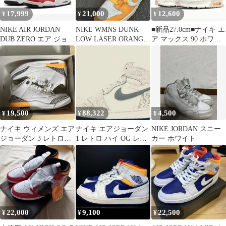
17,999
21,000
12,600
¥
¥
¥
NIKE AIR JORDAN
NIKE WMNS DUNK
■新品27.0cm■ナイキ エ
DUB ZERO エア ジョー
LOW LASER ORANGE
ア マックス 90 ホワイ
ダン ダブ ゼロ
ダンク オレンジ
ト/オレンジ
19,500
88,322
4,500
¥
¥
¥
ナイキ ウィメンズ エア
ナイキ エアジョーダン
NIKE JORDAN スニー
ジョーダン 3 レトロ
1 レトロ ハイ OG レー
カー ホワイト
"レーザー オレンジ"
ザー LASER 29.5
22,000
9,100
22,500
¥
¥
¥