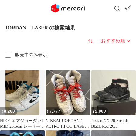
JORDAN LASER の検索結果
並び替え
販売中のみ表示
8,200
7,777
5,000
¥
¥
¥
NIKE エアジョーダン1
NIKEAIRJORDAN 1
Jordan XX 20 Stealth
MID 26.5cm レーザーブ
RETRO HI OG LASER
Black Red 26.5
ルー
30周年記念