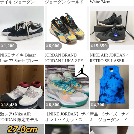
ナイキ ジョーダン
ジョーダン シールド ジ
White 24cm
554724-141
ャケット 黒 XS Dri-FIT
1,200
6,000
15,350
¥
¥
¥
NIKE ナイキ Blazer
JORDAN BRAND
NIKE AIR JORDAN 4
Low 77 Suede ブレーザ
JORDAN LUKA 2 PF
RETRO SE LASER
ー スウェード スニーカ
27cm バッシュ
BLACK GUM ナイキ エ
ー メンズ 26.5cm 黒 ブ
アジョーダン レーサー
ラック DA7254-001 D-
ブラック ガム CI1184-
15-4
001 27.5cm
18,480
6,300
4,200
¥
¥
¥
激レア♦︎Nike AIR
【NIKE JORDAN】ザイ
新品 Sサイズ ナイ
JORDAN 限定モデル
オン１ハイカットスニ
キ ジョーダン ドラ
29cm エアージョーダン
ーカー ホワイト
イフィット メッシ
ュ タンクトップ