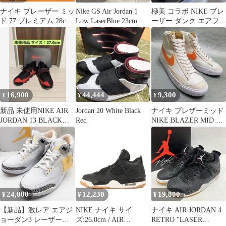
ナイキ ブレーザー ミッ
Nike GS Air Jordan 1
極美 コラボ NIKE ブレ
ド 77 プレミアム 28cm
Low LaserBlue 23cm
ーザー ダンク エアフォ
黒 DV0796-001
ース1 エアジョーダン1
16,900
44,444
9,300
¥
¥
¥
新品 未使用NIKE AIR
Jordan 20 White Black
ナイキ ブレザーミッド
JORDAN 13 BLACK
Red
NIKE BLAZER MID 77
CAT BRED
白 ホワイト265
24,000
12,230
19,800
¥
¥
¥
【新品】激レア エアジ
NIKE ナイキ サイ
ナイキ AIR JORDAN 4
ョーダン3 レーザーオ
ズ:26.0cm / AIR
RETRO "LASER