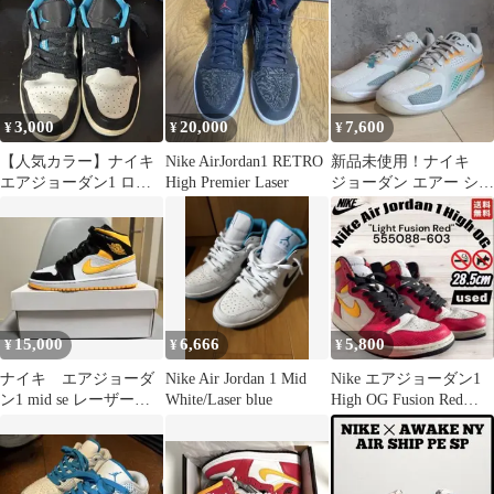
3,000
20,000
7,600
¥
¥
¥
【人気カラー】ナイキ
Nike AirJordan1 RETRO
新品未使用！ナイキ
エアジョーダン1 ロー
High Premier Laser
ジョーダン エアー シリ
SE レーザーブルー
ーズ PF バスケットシ
27cm
ューズ
15,000
6,666
5,800
¥
¥
¥
ナイキ エアジョーダ
Nike Air Jordan 1 Mid
Nike エアジョーダン1
ン1 mid se レーザーオ
White/Laser blue
High OG Fusion Red
レンジ ブラック
28.5
25.5cm