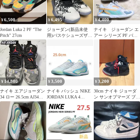
6,500
6,495
4,400
¥
¥
¥
Jordan Luka 2 PF “The
ジョーダン(新品未使
ナイキ ジョーダン エ
Pitch” 27cm
用)バスケシューズザイ
アー シリーズ PF バス
オン 3 PF DR0676-018
ケットシューズ
14,800
3,500
3,200
¥
¥
¥
ナイキ エアジョーダン
ナイキ バッシュ NIKE
30cm ナイキ ジョーダ
34 ロー 26.5cm AJ34
JORDAN LUKA 4
ン サンオブマーズ ブラ
CZ7746-008
PF(25.0)
ックセメント