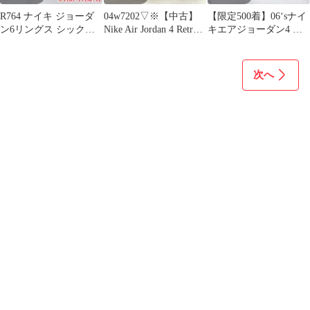
R764 ナイキ ジョーダ
04w7202▽※【中古】
【限定500着】06‘sナイ
ン6リングス シックス
Nike Air Jordan 4 Retro
キエアジョーダン4 ラ
チャンピオンシップス
Laser Black/Gum
イトニングサンダー ジ
26.5
CI1184-001 ナイキ エア
ャケット
ジョーダン4 レトロ レ
次へ
ーサーブラック/ガム
27cm【八王子店】