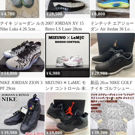
4,780
29,500
8,800
¥
¥
¥
ナイキ ジョーダン ルカ
2007 JORDAN XV 15
ドンチッチ エアジョー
Nike Luka 4 26.5cm バ
Retro LS Laser 28cm
ダン Air Jordan 36 Low
スシュー
Luka
14,800
6,980
20,980
¥
¥
¥
NIKE JORDAN ZION 3
MIZUNO ✕ LaMJC モ
新品 26㎝ NIKE GOLF
PF 29cm
ンド コントロール 未使
ナイキ ゴルフシューズ
用 メンズ 26.5cm
ジョーダン ADG 5
39,980
19,000
39,300
¥
¥
¥