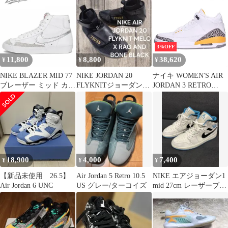
3%OFF
11,800
8,800
38,620
¥
¥
¥
NIKE BLAZER MID 77
NIKE JORDAN 20
ナイキ WOMEN'S AIR
ブレーザー ミッド カッ
FLYKNITジョーダン20
JORDAN 3 RETRO
ト ホワイト シルバー
R&B/MELO
Laser Orange CK9246-
白 メンズ ナイキ スニ
108 ウィメンズエアジ
ーカー 27 cm U10252
ョーダン3レトロスニー
カー レディース 27.5cm
18,900
4,000
7,400
¥
¥
¥
【新品未使用 26.5】
Air Jordan 5 Retro 10.5
NIKE エアジョーダン1
Air Jordan 6 UNC
US グレー/ターコイズ
mid 27cm レーザーブル
ー