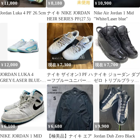
11,000
8,180
10,900
¥
¥
¥
Jordan Luka 4 PF 26.5cm
ナイキ NIKE JORDAN
Nike Air Jordan 1 Mid
HEIR SERIES PF(27.5)
"White/Laser blue"
12,000
7,300
7,700
¥
現在 ¥
現在 ¥
JORDAN LUKA 4
ナイキ ザイオン3 PF ハ
ナイキ ジョーダン ダブ
GREY/LASER BLUE-
ーフブルーユニバーシ
ゼロ トリプルブラック
COPA(002)
ティブルー DR0676-400
26cm NIKEJORDAN
6,100
6,680
9,900
¥
¥
¥
NIKE JORDAN 1 MID
【極美品】ナイキ エア
Jordan Dub Zero Black