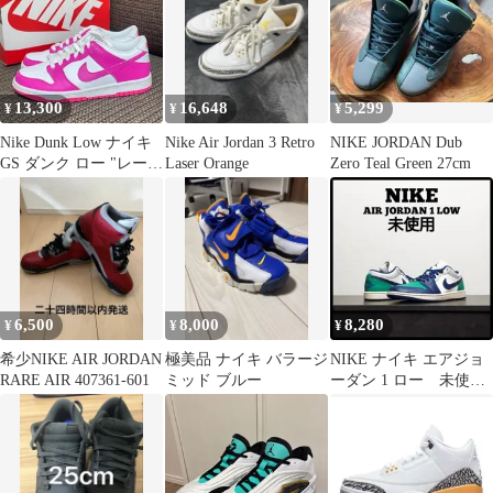
13,300
16,648
5,299
¥
¥
¥
Nike Dunk Low ナイキ
Nike Air Jordan 3 Retro
NIKE JORDAN Dub
GS ダンク ロー "レーザ
Laser Orange
Zero Teal Green 27cm
ーフューシャ"
6,500
8,000
8,280
¥
¥
¥
希少NIKE AIR JORDAN
極美品 ナイキ バラージ
NIKE ナイキ エアジョ
RARE AIR 407361-601
ミッド ブルー
ーダン 1 ロー 未使
用 メンズ 29cm