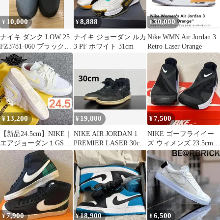
10,000
8,888
30,000
¥
¥
¥
ナイキ ダンク LOW 25
ナイキ ジョーダン ルカ
Nike WMN Air Jordan 3
FZ3781-060 ブラック
3 PF ホワイト 31cm
Retro Laser Orange
ジョーダン
13,200
19,800
7,500
¥
¥
¥
【新品24.5cm】NIKE｜
NIKE AIR JORDAN 1
NIKE ゴーフライイー
エアジョーダン１GS｜
PREMIER LASER 30cm
ズ ウィメンズ 23.5cm
ホワイト/ライトイエロ
希少
ホワイトブラック 黒白
ー
7,900
18,900
6,500
¥
¥
¥