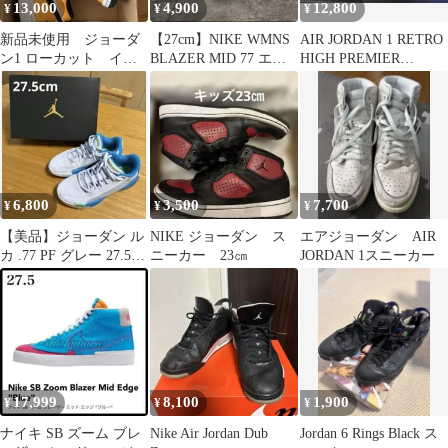
13,000
4,900
12,800
¥
¥
¥
新品未使用 ジョーダ
【27cm】NIKE WMNS
AIR JORDAN 1 RETRO
ン1 ローカット イエ
BLAZER MID 77 エア
HIGH PREMIER
ロー
ジョーダン
LASER
6,800
3,500
7,700
¥
¥
¥
【美品】ジョーダン ル
NIKE ジョーダン ス
エアジョーダン AIR
カ .77 PF グレー 27.5cm
ニーカー 23㎝
JORDAN 1スニーカー
スニーカー Y2K
17,999
8,100
1,900
¥
¥
¥
ナイキ SB ズーム ブレ
Nike Air Jordan Dub
Jordan 6 Rings Black ス