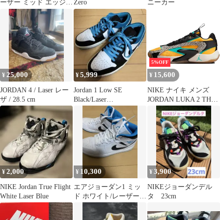
ーザー ミッド エッジ
Zero
ニーカー
"ブルー"
5%OFF
25,000
5,999
15,600
¥
¥
¥
JORDAN 4 / Laser レー
Jordan 1 Low SE
NIKE ナイキ メンズ
ザ / 28.5 cm
Black/Laser
JORDAN LUKA 2 THE
Blue/White28
PITCH PF ジョーダン
ルカ 2 ザピッチ PF
FQ9046-800
2,000
10,300
3,900
¥
¥
¥
NIKE Jordan True Flight
エアジョーダン1 ミッ
NIKEジョーダンデル
White Laser Blue
ド ホワイト/レーザーブ
タ 23cm
ルー