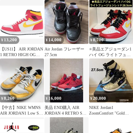
レンジ AJ3 ウィメンズ
JORDAN 4 RETRO SE
BLACK GUM" CI1184-
28.5
LASER BLACK GUM
001 メンズ 27.5cm
(CI1184-001) / エアジョ
ISItems【USED】【古
ーダン4 レトロ レーザ
着】【中古】50154688
ー ブラックガム / ホワ
イト ブラック ガム /
US8【中古】
13,200
14,000
8,700
¥
¥
¥
【US11】 AIR JORDAN
Air Jordan フレーザー
⭐️美品エアジョーダン1
1 RETRO HIGH OG
27.5cm
ハイ OG ライトフュー
555088-603 【新古品】
ジョンレッド28.5cm
8,260
16,000
20,000
¥
¥
¥
【中古】NIKE WMNS
美品 END購入 AIR
NIKE Jordan1
AIR JORDAN1 Low SE
JORDAN 4 RETRO SE
ZoomComfort "Gold
"Laser Orange Black"
FIBA 28cm
Laser"
29cm CZ4776-107△か
かとシワ、汚れ、色移