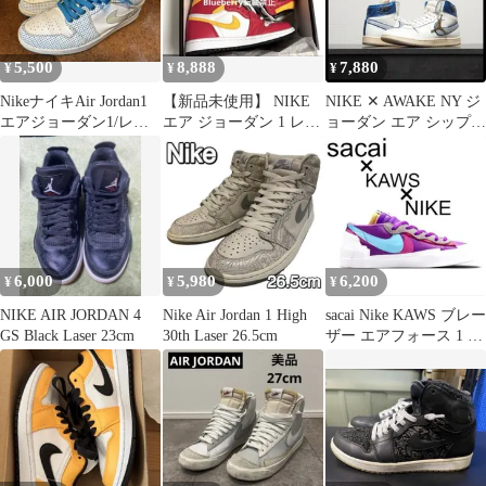
5,500
8,888
7,880
¥
¥
¥
NikeナイキAir Jordan1
【新品未使用】 NIKE
NIKE ✕ AWAKE NY ジ
エアジョーダン1/レー
エア ジョーダン 1 レト
ョーダン エア シップ
ザーブルー
ロ HIGH OG
メンズ 27.5cm
6,000
5,980
6,200
¥
¥
¥
NIKE AIR JORDAN 4
Nike Air Jordan 1 High
sacai Nike KAWS ブレー
GS Black Laser 23cm
30th Laser 26.5cm
ザー エアフォース 1 ダ
ンク ジョーダン