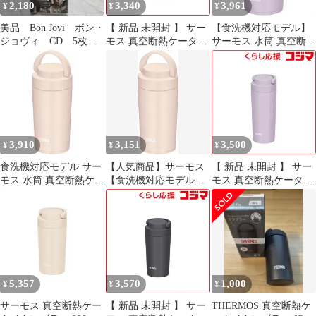
2,180
3,340
3,961
¥
¥
¥
ンドル付き ステンレス
ボトル ） )
美品 Bon Jovi ボン・
【 新品 未開封 】 サー
【食洗機対応モデル】
ジョヴィ CD 5枚セ
モス 真空断熱ケータイ
サーモス 水筒 真空断熱
ット
タンブラー 食洗器対応
ケータイタンブラー キ
モデル 320ml ライラッ
ャリーハンドル付き
ク JOV-321-LIL 未使用
320ml ライラック JOV-
送料無料
321 LIL
3,910
3,151
3,500
¥
¥
¥
食洗機対応モデル サー
【人気商品】サーモス
【 新品 未開封 】 サー
モス 水筒 真空断熱ケー
【食洗機対応モデル】
モス 真空断熱ケータイ
タイタンブラー キャリ
水筒 真空断熱ケータイ
タンブラー 食洗器対応
ーハンドル付き 320ml
タンブラー キャリーハ
モデル 320ml ライラッ
ベージュピンク JOV-
ンドル付き 320ml ベー
ク JOV-421-LIL 未使用
320 BEP
ジュピンク JOV-320
送料無料
BEP
5,357
3,570
1,000
¥
¥
¥
サーモス 真空断熱ケー
【 新品 未開封 】 サー
THERMOS 真空断熱ケ