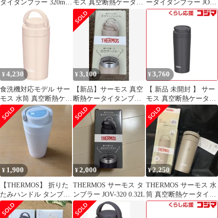
タイタンブラー 320ml
モス 真空断熱ケータイ
ータイタンブラー JOV-
JOV-321 IV [アイボリ
タンブラー 食洗器対応
320
ー]
モデル 320ml スモーク
ブラック JOV-321-SMB
未使用 送料無料
4,230
3,100
3,760
¥
¥
¥
食洗機対応モデル サー
【新品】サーモス 真空
【 新品 未開封 】 サー
モス 水筒 真空断熱ケー
断熱ケータイタンブラ
モス 真空断熱ケータイ
タイタンブラー キャリ
ー 0.32L JOV-320
タンブラー 食洗器対応
ーハンドル付き 320ml
モデル 320ml スモーク
ベージュピンク JOV-
ブラック JOV-421-SMB
320 BEP
未使用 送料無料
1,900
2,000
2,250
¥
¥
¥
【THERMOS】 折りた
THERMOS サーモス タ
THERMOS サーモス 水
たみハンドル タンブラ
ンブラー JOV-320 0.32L
筒 真空断熱ケータイタ
ー JOV-320
ンブラー