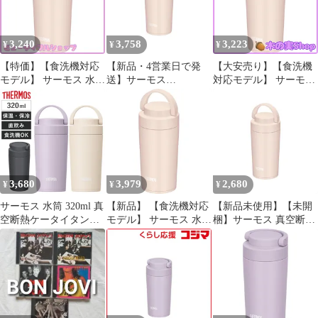
3,240
3,758
3,223
¥
¥
¥
【特価】【食洗機対応
【新品・4営業日で発
【大安売り】【食洗機
モデル】 サーモス 水筒
送】サーモス
対応モデル】 サーモス
真空断熱ケータイタン
(THERMOS)
水筒 真空断熱ケータイ
ブラー キャリーハンド
JOV320BEP 真空断熱ケ
タンブラー キャリーハ
ル付き 320ml ベージュ
ータイタンブラー320ml
ンドル付き 320ml ベー
ピンク JOV-320 BEP
ベージュピンク JOV-
ジュピンク JOV-320
320-BEP
BEP
3,680
3,979
2,680
¥
¥
¥
サーモス 水筒 320ml 真
【新品】 【食洗機対応
【新品未使用】【未開
空断熱ケータイタンブ
モデル】 サーモス 水筒
梱】サーモス 真空断熱
ラー JOV-321 （
真空断熱ケータイタン
ケータイタンブラー ベ
THERMOS タンブラー
ブラー キャリーハンド
ージュピンク 320ml
保温 保冷 食洗機対応
ル付き 320ml ベージュ
JOV-320-BEP
マグボトル スポーツド
ピンク JOV-320 BEP 1
リンク対応 直飲み 食洗
機OK マグ ボトル 蓋付
き 真空断熱 魔法瓶 ハ