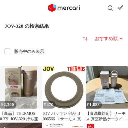
JOV-320 の検索結果
並び替え
販売中のみ表示
2,300
470
1,888
¥
¥
¥
【新品】THERMOS
JOV パッキン 部品 B-
【食洗機対応】サーモ
0.32L JOV-320 持ち運び
006566 （サーモス 真空
ス 真空断熱ケータイタ
用
断熱ケータイタンブラ
ンブラー JOV320