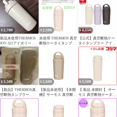
ー「水筒・JOV-320・
（箱・取説付）
JOV-321・JOV-420・
JOV-421」用交換部品・
THERMOS・mb1701）
【ネコポス】
2,700
2,500
4,150
¥
¥
¥
新品未使用THERMOS
未使用 THERMOS 真空
【公式】真空断熱ケー
JOV-321アイボリー 真
断熱ケータイタンブラ
タイタンブラー アイボ
空断熱ケータイタンブ
ー JOV-320 BEP
リー JOV-321 IV LIL
ラー
SMBサーモス株式会社
3,500
2,680
3,500
¥
¥
¥
【新品】THERMOS真
【新品未使用】【未開
【 新品 未開封 】 サー
空断熱タンブラー
梱】サーモス 真空断熱
モス 真空断熱ケータイ
JOV320カフェラテ
ケータイタンブラー カ
タンブラー 食洗器対応
フェラテ 320ml JOV-
モデル 320ml アイボリ
320-CL
ー JOV-421-IV 未使用
送料無料