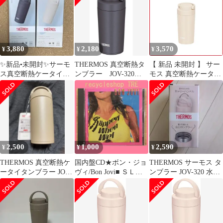
3,880
2,180
3,570
¥
¥
¥
✨新品•未開封✨サーモ
THERMOS 真空断熱タ
【 新品 未開封 】 サー
ス真空断熱ケータイタ
ンブラー JOV-320
モス 真空断熱ケータイ
ンブラー JOV-321 各色
0.32L
タンブラー 食洗器対応
2セット
モデル 320ml アイボリ
ー JOV-321-IV 未使用
送料無料
2,500
1,000
2,590
¥
¥
¥
THERMOS 真空断熱ケ
国内盤CD★ボン・ジョ
THERMOS サーモス タ
ータイタンブラー JOV-
ヴィ/Bon Jovi■ ＳＬＩ
ンブラー JOV-320 水筒
320
ＰＰＥＲＹ ＷＨＥ
新品
Ｎ ＷＥＴ
【PPD1123/49880113203
30】B06001