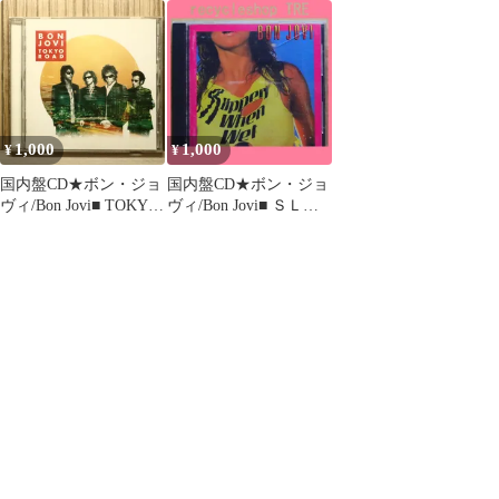
真空断熱ケータイタン
JOV-321 SMB [スモーク
のランナウェイ
ブラー キャリーハンド
ブラック]
【PPD1125/49880113203
ル付き 320ml アイボリ
54】I23027
ー JOV-321 IV 0
1,000
1,000
¥
¥
国内盤CD★ボン・ジョ
国内盤CD★ボン・ジョ
ヴィ/Bon Jovi■ TOKYO
ヴィ/Bon Jovi■ ＳＬＩ
ROAD ベスト・オブ
ＰＰＥＲＹ ＷＨＥ
BON JOVI-ロック・ト
Ｎ ＷＥＴ
ラックス
【PPD1123/49880113203
【UICY6005/498800541
30】C23155
6377】O53202