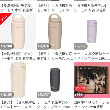
【食洗機対応モデル】
【新品】 【食洗機対応
【食洗機対応モデル】
サーモス 水筒 真空断熱
モデル】 サーモス 水筒
サーモス 水筒 真空断熱
ケータイタンブラー キ
真空断熱ケータイタン
ケータイタンブラー キ
ャリーハンドル付き
ブラー キャリーハンド
ャリーハンドル付き
320ml ベージュピンク
ル付き 320ml メタリッ
320ml ベージュピンク
JOV-320 BEP [ベージュ
クグレー JOV-320 MGY
JOV-320 BEP [ベージュ
ピンク] [320 ml]
1
ピンク] [320 ml]
4,780
4,920
5,357
¥
¥
¥
【食洗機対応モデル】
【新品】 【食洗機対応
サーモス 真空断熱ケー
サーモス 水筒 真空断熱
モデル】 サーモス 水筒
タイタンブラー 320ml
ケータイタンブラー キ
真空断熱ケータイタン
JOV-321 LIL [ライラッ
ャリーハンドル付き
ブラー キャリーハンド
ク]
320ml ベージュピンク
ル付き 320ml カフェラ
JOV-320 BEP [ベージュ
テ JOV-320 CL 1
ピンク] [320 ml]
10%OFF
4,185
5,357
900
¥
¥
¥
【新品】 【食洗機対応
サーモス 真空断熱ケー
国内盤CD★ボン・ジョ
モデル】サーモス 水筒
タイタンブラー 320ml
ヴィ/Bon Jovi■ 夜明け