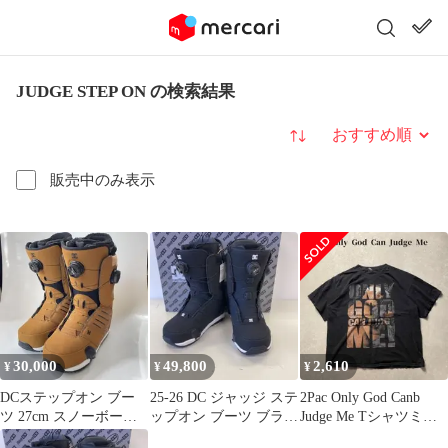
JUDGE STEP ON の検索結果
並び替え
販売中のみ表示
30,000
49,800
2,610
¥
¥
¥
DCステップオン ブー
25-26 DC ジャッジ ステ
2Pac Only God Canb
ツ 27cm スノーボード
ップオン ブーツ ブラッ
Judge Me Tシャツミュ
ブーツJUDGE step on
ク 25.5 ディーシー
ージック墨黒