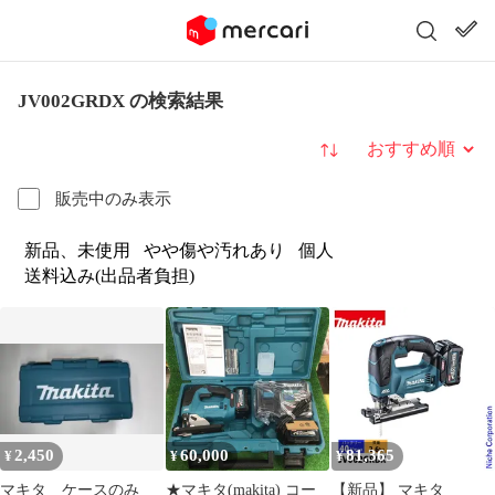
JV002GRDX の検索結果
並び替え
販売中のみ表示
新品、未使用
やや傷や汚れあり
個人
送料込み(出品者負担)
2,450
60,000
81,365
¥
¥
¥
マキタ ケースのみ
★マキタ(makita) コー
【新品】 マキタ