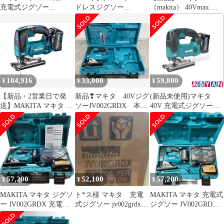
充電式ジグゾー
ドレスジグソー
（makita） 40Vmax 充
JV002GRDX
JV002GRDX【川崎店】
電式ジグソー バッテリ
ー ・充電器付き
JV002GRDX 工具 電動
ジグソー ライト付 LED
104,916
33,000
59,800
¥
¥
¥
【新品・2営業日で発
新品❣マキタ 40Vジグ
(新品未使用)マキタ
送】MAKITA マキタ マ
ソーJV002GRDX 本体
40V 充電式ジグソー
キタ 充電式ジグソー
＆専用ケースのみ
JV002GRDX 2.5Ahバッ
40Vmax セット(バッテ
テリ2本・充電器・ケー
リ2.5Ah・充電器・ケー
ス付 0197050002006
ス付) (JV002GRDX
7202)
57,200
52,100
57,200
¥
¥
¥
MAKITA マキタ ジグソ
ト*ス様 マキタ 充電
MAKITA マキタ 充電式
ー JV002GRDX 充電
式ジグソー jv002grdx
ジグソー JV002GRDX
器・充電池2個・ケース
新品未使用未開封
未使用品
付 40v