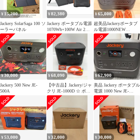
15,200
82,380
65,000
¥
¥
¥
Jackery SolarSaga 100 ソ
Jackery ポータブル電源
超美品Jackeryポータブ
ーラーパネル
1070Wh+100W Air 2点
ル電源1000NEW
セット
1070Whエアコンにも使
える
30,000
68,090
62,900
¥
¥
¥
Jackery 500 New JE-
【中古品】Jackery/ジャ
美品 Jackery ポータブル
500A
クリ JE-1000D ☆ ポー
電源 1000 New JE-
タブル電源 [IT_IPY8Y]
1000D 1070Wh 1500W
[岡岩][M05]
使用2回
53,000
32,000
30,000
¥
¥
¥