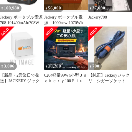
100,980
56,000
37,000
¥
¥
¥
Jackery ポータブル電源
Jackery ポータブル電
Jackery708
708 191400mAh/708Wh
源 1000new 1070Wh
大容量 ポータブルバッ
テリー 節電 停電対策
PSE認証済 純正弦波
MPPT制御方式
AC/DC/USB出力 液晶大
画面表示 車中泊 キャン
プ 防災 非常用電源 発
3,006
10,700
700
¥
¥
¥
電機 ジャクリ 70
【新品・2営業日で発
0204軽量99Wh小型Ｊａ
【純正】Jackeryジャク
送】JACKERY ジャクリ
ｃｋｅｒｙ100Ｐｌｕｓ
リ シガーソケット充
Jackery SlimPower Wall-
新世代電源キャンプ防
電ケーブル
Mounted Bracket(JA-
災用携帯
MB01A-SIL)