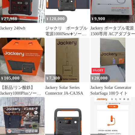
番:JE-1000D]【草加
店】
27,988
120,000
9,900
¥
¥
¥
Jackery 240wh
ジャクリ ポータブル
Jackery ポータブル電源
電源1000New➕ソーラ
1500専用 ACアダプタ
ーパネル200W ➕延長ケ
ーブル
9%OFF
105,000
7,300
20,000
¥
¥
¥
【新品/リン酸鉄】
Jackery Solar Series
Jackery Solar Generator
Jackery1000Plusソーラ
Connector JA-CA3SA
SolarSaga 100ライト
ーセット 家電量販店限
定