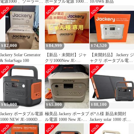
電源1000 、ソーラー、
ポータブル電源 1000
1070Wh 新品
延長コードセット
New 1070Wh 業界トッ
プの軽さとコンパクト
ボディ 1時間満充電 リ
ン酸鉄 10年長寿命 定格
出力1500W 瞬間最大
3000W 防災 家庭用 ア
ウトドア用 車中泊 UPS
82,000
84,999
74,520
¥
¥
¥
機能 アプリ遠隔操作
Jackery Solar Generator
【新品・未開封】ジャ
【未開封品】 Jackery ジ
& SolarSaga 100
クリ1000New JE-
ャクリ ポータブル電源
1000D&100Wソーラー
1000New サンドゴール
パネル
ド JE-1000D-SG
1070Wh/1500W★
65,000
65,000
88,100
¥
¥
¥
Jackery ポータブル電源
極美品 Jackery ポータブ
ポ*⚠様 新品未開封
1000 NEW JE-1000D
ル電源 1000 New JE-
Jackery solar 1000 ポー
1070Wh
1000D-SG
タブル電源 ソー