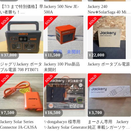
【7/3 まで特別価格】早
Jackery 500 New JE-
Jackery 240
い者勝ち！
500A
New➕SolarSaga 40 Mini
Jackery1000new ポタ電
ジャクリ
37,000
11,500
22,000
¥
¥
¥
ジャグリJackery ポータ
Jackery 100 Plus新品
Jackery ポータブル電源
ブル電源 708 PTB071
未開封
7,500
16,500
3,700
¥
¥
¥
Jackery Solar Series
✨dongabacyo 様専用
まーさん専用 Jackery
Connector JA-CA3SA
✨Jackery Solar Generator
純正 車載シガーソケッ