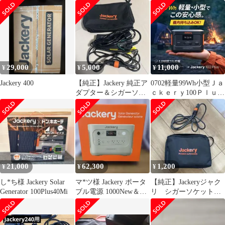
ト充電ケーブル
29,000
5,000
11,000
¥
¥
¥
Jackery 400
【純正】Jackery 純正ア
0702軽量99Wh小型Ｊａ
ダプター＆シガーソケ
ｃｋｅｒｙ100Ｐｌｕｓ
ットケーブルセット ポ
新世代電源キャンプ防
ーチ付き
災用携帯
21,000
62,300
1,200
¥
¥
¥
し*ち様 Jackery Solar
マ*ツ様 Jackery ポータ
【純正】Jackeryジャク
Generator 100Plus40Mi
ブル電源 1000New＆シ
リ シガーソケット充
ガーソケットケーブル
電ケーブル