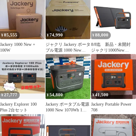
85,555
74,990
88,000
¥
¥
¥
Jackery 1000 New +
ジャクリ Jackery ポータ
8/8迄 新品・未開封
100W
ブル電源 1000 New
ジャクリ1000New
1070Wh
&100Wソーラーパネル
27,777
54,800
41,500
¥
¥
¥
Jackery Explorer 100
Jackery ポータブル電源
Jackery Portable Power
Plus 2台セット
1000 New 1070Wh 1時
708
間満充電 定格出力
1500W 瞬間最大3000W
純正弦波 AC100V
50Hz/60Hz対応 [型