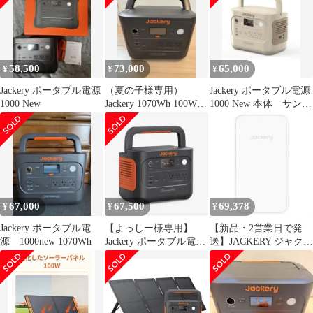
58,500
73,000
65,000
¥
¥
¥
Jackery ポータブル電源
（夏の子様専用）
Jackery ポータブル電源
1000 New
Jackery 1070Wh 100W
1000 New 本体 サンド
ポータブル電源 ソーラ
ゴールド 箱あり
ー
67,000
67,500
69,378
¥
¥
¥
Jackery ポータブル電
【よっしー様専用】
【新品・2営業日で発
源 1000new 1070Wh
Jackery ポータブル電源
送】JACKERY ジャクリ
1000 New 1070Wh
Jackery SlimPower
Battery Pack(JBP-1000B-
WH)