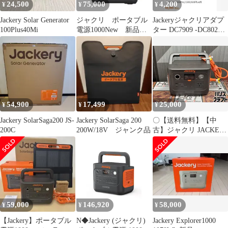
24,500
75,000
4,200
¥
¥
¥
Jackery Solar Generator
ジャクリ ポータブル
Jackeryジャクリアダプ
100Plus40Mi
電源1000New 新品未
ター DC7909 -DC8020
使用未開封品
JA-DC01A
54,900
17,499
25,000
¥
¥
¥
Jackery SolarSaga200 JS-
Jackery SolarSaga 200
〇【送料無料】【中
200C
200W/18V ジャンク品
古】ジャクリ JACKER
JE-240A ポータブル電
源【ハンズクラフト佐
賀】
59,000
146,920
58,000
¥
¥
¥
【Jackery】ポータブル
N◆Jackery (ジャクリ)
Jackery Explorer1000