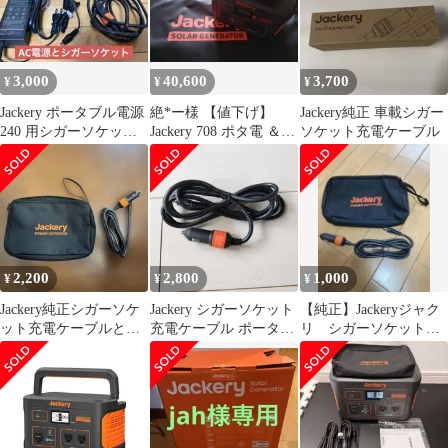
3,000
40,600
3,700
¥
¥
¥
Jackery ポータブル電源
絶*ー様 【値下げ】
Jackery純正 車載シガー
240 用シガーソケット
Jackery 708 ポタ電 ＆
ソケット充電ケーブル
とAC電源セット
ソーラーパネル セット
2,200
2,800
1,000
¥
¥
¥
Jackery純正シガーソケ
Jackery シガーソケット
【純正】Jackeryジャク
ット充電ケーブルとケ
充電ケーブル ポータブ
リ シガーソケット充
ース
ル電源 240 付属品
電ケーブル