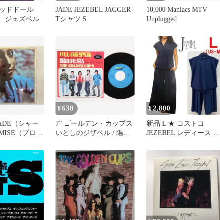
ッドドール
JADE JEZEBEL JAGGER
10,000 Maniacs MTV
el ジェズベル
Tシャツ S
Unplugged
638
2,800
¥
¥
 SADE（シャー
7” ゴールデン・カップス
新品 L ★ コストコ
MISE（プロミ
いとしのジザベル / 陽は
JEZEBEL レディース セ
また昇る T061020
ットアップ ネイビー
EXPRESS /00080