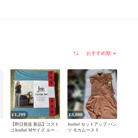
並び替え
1,299
3,800
¥
¥
【即日発送 新品】コスト
Jezebel セットアップ パン
コJezebel Mサイズ ルーム
ツ モカムース S
ウェア