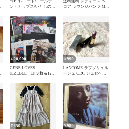
グ
☆EPレコード/ゴールデ
送料無料 レディース ベ
雨
ン・カップス/いとしのジ
ロア ラウンジパンツ Mサ
恋
ザベル/陽はまた昇る/ジ
イズ 【未使用】 JeZeBeL
ャンク品
イゼベル ブラウン
ART.660658 ズボン
/511253 在★6
20,000
999
¥
¥
L
GENE LOVES
LANCOME ラプソリュル
ベ
JEZEBEL LP３枚＆12イ
ージュ C191 ジェゼベル
ンチシングル10枚セット
クリーム
650
980
¥
¥