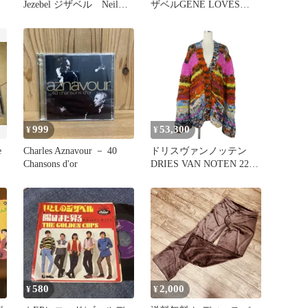
Jezebel ジザベル Neil
ザベルGENE LOVES
Noix
JEZEBEL/過ちの美学
999
53,300
¥
¥
e
Charles Aznavour － 40
ドリスヴァンノッテン
Chansons d'or
DRIES VAN NOTEN 22SS
Jezebel テープヤーン クロ
シェ編み カーディガン M
マルチカラー
580
2,000
¥
¥