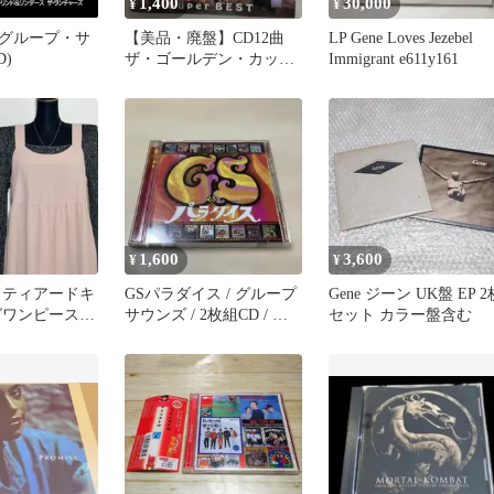
1,400
30,000
¥
¥
グループ・サ
【美品・廃盤】CD12曲
LP Gene Loves Jezebel
(CD)
ザ・ゴールデン・カップ
Immigrant e611y161
ス ・ベスト ミッキー吉
野
1,600
3,600
¥
¥
 ティアードキ
GSパラダイス / グループ
Gene ジーン UK盤 EP 2
グワンピース
サウンズ / 2枚組CD / オ
セット カラー盤含む
ンク系 Lサイ
ムニバス