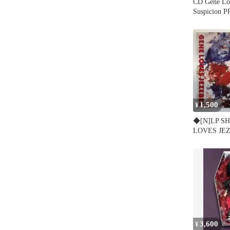
CD Gene Lov
Suspicion 
Geffen Re
/00110
1,500
¥
◆[N]LP S
LOVES JE
3,600
¥