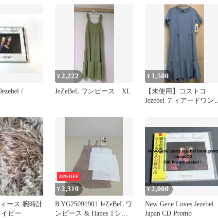
2,222
1,500
¥
¥
ezebel /
JeZeBeL ワンピース XL
【未使用】コストコ
Jezebel ティアードワン
ース LAKEブルー
23%OFF
2,310
2,000
¥
¥
 レディース 腕時計
B YG25091901 JeZeBeL ワ
New Gene Loves Jezebel
ネイビー
ンピース & Hanes Tシャ
Japan CD Promo