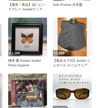
【激安！美品】淡いピン
Sade Promise 日本盤
クグレー Jezebelティアー
ドワンピース S コストコ
1,280
3,000
¥
¥
標本 蝶 Painted Jezebel
【新品タグ付】Jezebel ジ
Delias hyparete
ェゼベル ルームウェア
セットアップ Sネイビー