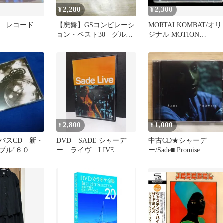
2,280
2,300
¥
¥
ー レコード
【廃盤】GSコンピレーシ
MORTALKOMBAT/オリ
」
ョン・ベスト30 グルー
ジナル MOTION
プサウンズ 2枚組 懐
PICTURE在個少廃盤CD
メロ
2,800
1,000
¥
¥
バスCD 新・
DVD SADE シャーデ
中古CD★シャーデ
ブル’６０ 完
ー ライヴ LIVE
ー/Sade■ Promise
Smooth Operator
【EK85241/06969985241
5】Y70912