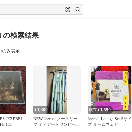
bel の検索結果
中のみ表示
1,300
1,550
¥
現在 ¥
ES JEZEBEL
NEW Jezebel ノースリー
Jezebel Lounge Set Sサイ
IFE CD
ブ ティアードワンピース
ズ ルームウェア
Sサイズ