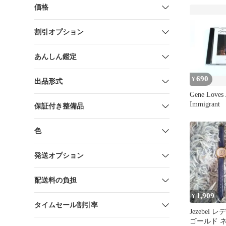
価格
割引オプション
あんしん鑑定
690
¥
出品形式
Gene Loves J
Immigrant
保証付き整備品
色
発送オプション
配送料の負担
1,909
¥
タイムセール割引率
Jezebel
ゴールド 