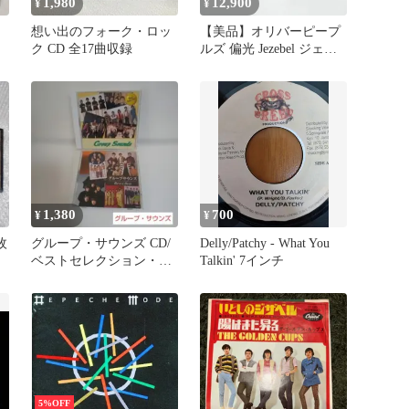
1,980
12,900
¥
¥
想い出のフォーク・ロッ
【美品】オリバーピープ
ク CD 全17曲収録
ルズ 偏光 Jezebel ジェゼ
ベル ブラウン べっ甲
1,380
700
¥
¥
枚
グループ・サウンズ CD/
Delly/Patchy - What You
ベストセレクション・ベ
Talkin' 7インチ
スト&ベスト・2アルバム
セット
5%OFF