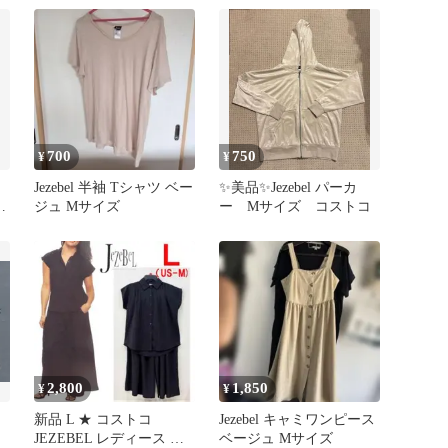
700
750
¥
¥
Jezebel 半袖 Tシャツ ベー
✨美品✨Jezebel パーカ
ピ
ジュ Mサイズ
ー Mサイズ コストコ
2,800
1,850
¥
¥
新品 L ★ コストコ
Jezebel キャミワンピース
JEZEBEL レディース セ
ベージュ Mサイズ