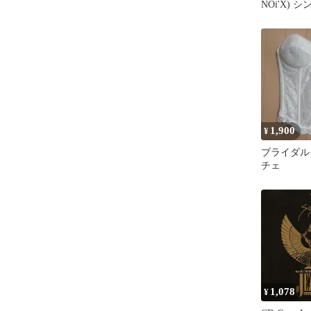
NOi'X) シン
Rei
1,900
¥
ブライダル
チェ
1,078
¥