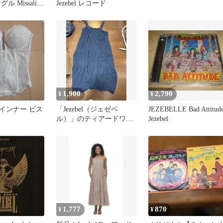
グル Missalina
Jezebel レコード
1,900
2,790
¥
¥
インナー ビス
「Jezebel（ジェゼベ
JEZEBELLE Bad Attitud
ル）」のティアードワン
Jezebel
ピース
1,777
870
¥
¥