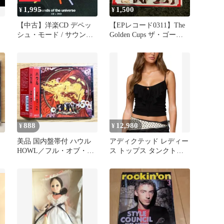
1,995
1,500
¥
¥
【中古】洋楽CD デペッ
【EPレコード0311】The
シュ・モード / サウン
Golden Cups ザ・ゴール
ズ・オブ・ザ・ユニバー
デン・カップス / いとし
ス
のジザベル / Capital / CP-
1005
888
12,980
¥
¥
美品 国内盤帯付 ハウル
アディクテッド レディー
HOWL／フル・オブ・ヘ
ス トップス タンクトッ
2
ル(FULL OF HELL)
プ フリル Edikted Jezebel
Ruffle Tank Top Black ブ
ラック