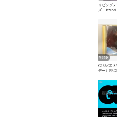
リビングデ
ズ Jezeb
650
¥
G183/CD
デー）PRO
ス）国内版