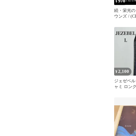
970
¥
続・栄光の
ウンズ / 
2,100
¥
ジェゼベル
ャミ ロン
ダスティピ
ズ