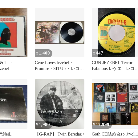
ツ(Lサイズ 2枚組) 未使用
2点セット レディース
1,400
447
¥
¥
s & The
Gene Loves Jezebel・
GUN JEZEBEL Terror
zebel
Promise・SITU 7・レコー
Fabulous レゲエ レコ
ド
ド
1,980
17,999
¥
¥
(元NeiL・
【G-RAP】 Twin Beredaz /
Goth CD詰め合わせvol.1