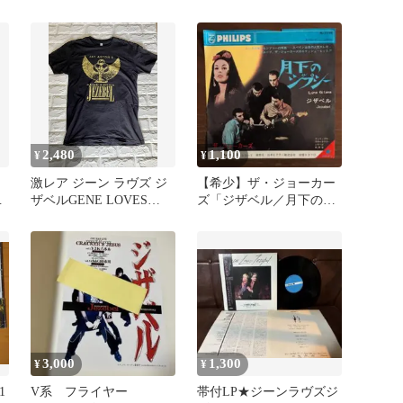
ットアップ ブラック
2,480
1,100
¥
¥
激レア ジーン ラヴズ ジ
【希少】​ザ・ジョーカー
ー
ザベルGENE LOVES
ズ「ジザベル／月下のジ
JEZEBEL Tシャツ
プシ」 ビクター盤 1965
年
3,000
1,300
¥
¥
1
V系 フライヤー
帯付LP★ジーンラヴズジ