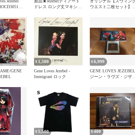
es Jezebel
新品★Jezebelティアード
オリジナル【スウィン
PROCD3051
ドレス ロング丈マキシ丈
ウエスト二枚セット】
cords プロモ
ノースリーブピンク
のバラード・幻の乙女/
のジザベル他
1,500
6,999
¥
¥
HAME/GENE
Gene Loves Jezebel -
GENE LOVES JEZEBE
ZEBEL
Immigrant ロック
ジーン・ラヴズ・ジザ
ル CD3枚セット
5,500
400
¥
¥