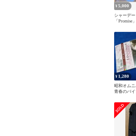
5,000
¥
シャーデ
「Promise
1,280
¥
昭和オムニ
青春のバイ
全版