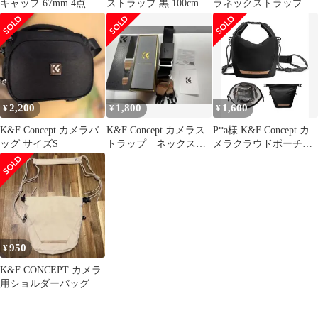
キャップ 67mm 4点セ
ストラップ 黒 100cm
ラネックストラップ
ット
2,200
1,800
1,600
¥
¥
¥
K&F Concept カメラバ
K&F Concept カメラス
P*a様 K&F Concept カ
ッグ サイズS
トラップ ネックスト
メラクラウドポーチバ
ラップ ショルダース
ッグ ロールトップドロ
トラップ
ー
950
¥
K&F CONCEPT カメラ
用ショルダーバッグ