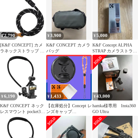
眼
きバッグ ネックストラ
鏡
ップ 軽量 速写ストラッ
プ 幅58mm
2,790
3,900
5,000
¥
¥
¥
[K&F CONCEPT] カメ
K&F CONCEPT カメラ
K&F Concept ALPHA
ラネックストラップ カ
バッグ
STRAP カメラストラッ
メラストラップ レザー
プ
アクセサリー 軽量 速写
ストラップ クライミン
グロープ製ショルダー
ストラップ おしゃれ一
眼レフ/ミラーレス/デジ
カメ/デジタルカメラ用
6,190
1,433
43,000
¥
¥
¥
（黒+白）
K&F CONCEPT ネック
【在庫処分】Concept レ
hamka様専用 Insta360
レスマウント pocket3/4
ンズキャップ
GO Ultra
用 GoPro用 insta360用
58mm【自社開発】4点
アクションカメラ用 車
セット K&F カメラキ
載マウント 調整可能
ャップ+クリニングクロ
GoPro/DJI/Insta360/カメ
ス+落下防止ストラップ