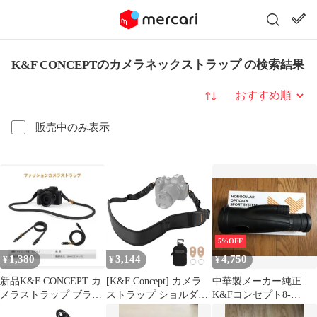
K&F CONCEPTのカメラネックストラップ の検索結果
並び替え
販売中のみ表示
5%OFF
1,380
3,144
4,750
¥
¥
¥
新品K&F CONCEPT カ
[K&F Concept] カメラ
中華製メーカー純正
メラストラップ ブラッ
ストラップ ショルダー
K&Fコンセプト8-
ク ロープストラップ 一
ストラップ ジッパー付
32×50mmズーム式単眼