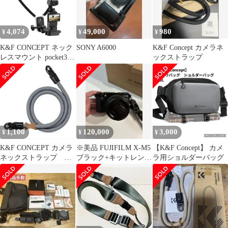
ラに対応 アクションカ
レンズプロテクトキャ
メラアクセサリーe
ップ インナー式 ワンタ
b4c3ca9b
ッチ
4,074
49,000
980
¥
¥
¥
K&F CONCEPT ネック
SONY A6000
K&F Concept カメラネ
レスマウント pocket3/4
ックストラップ
用 GoPro用 insta360用
アクションカメラ用 首
掛け 調整可能
1,100
120,000
3,000
¥
¥
¥
K&F CONCEPT カメラ
※美品 FUJIFILM X-M5
【K&F Concept】 カメ
ネックストラップ グ
ブラック+キットレンズ
ラ用ショルダーバッグ
レー
+ K&Fフィルター