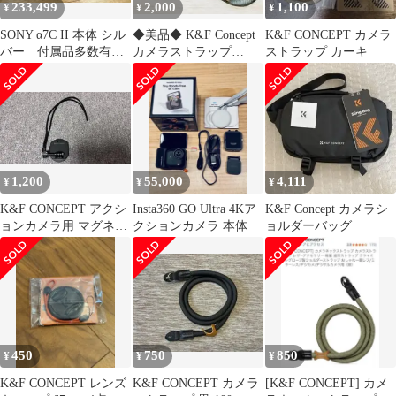
233,499
2,000
1,100
¥
¥
¥
SONY α7C II 本体 シル
◆美品◆ K&F Concept
K&F CONCEPT カメラ
バー 付属品多数有
カメラストラップ
ストラップ カーキ
り まとめ売り 【引
Green グリーン
退】
1,200
55,000
4,111
¥
¥
¥
K&F CONCEPT アクシ
Insta360 GO Ultra 4Kア
K&F Concept カメラシ
ョンカメラ用 マグネッ
クションカメラ 本体
ョルダーバッグ
トマウント ストラップ
450
750
850
¥
¥
¥
K&F CONCEPT レンズ
K&F CONCEPT カメラ
[K&F CONCEPT] カメ