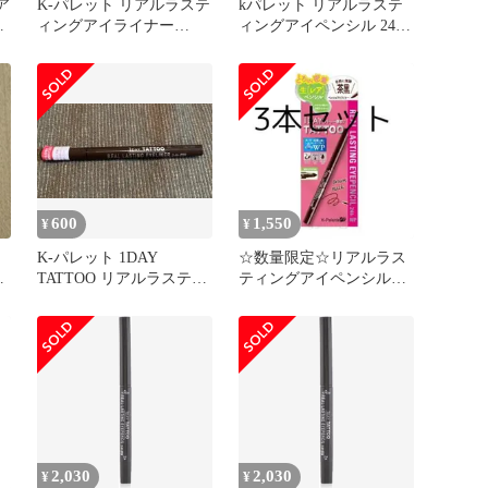
ア
K-パレット リアルラステ
kパレット リアルラステ
イ
ィングアイライナー
ィングアイペンシル 24h
ラ
24hWP ディープブラウン
wp
600
1,550
¥
¥
K-パレット 1DAY
☆数量限定☆リアルラス
TATTOO リアルラスティ
ティングアイペンシルBB
ングアイライナー DB
24h WP
2,030
2,030
¥
¥