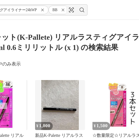
グアイライナー24hWP
BB
ブラウンブラック
0.6ml
レット(K-Pallete) リアルラスティグアイ
6ml 0.6ミリリットル (x 1) の検索結果
中のみ表示
1,000
1,500
¥
¥
lette リアル
新品K-Palette リアルラス
☆数量限定☆リアルラ