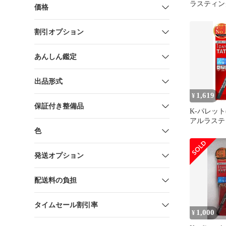
ラスティン
価格
ル
割引オプション
あんしん鑑定
出品形式
1,619
¥
保証付き整備品
K-パレット(K-
アルラステ
ナー24hWP
色
ブラック 0.6
リットル 内
発送オプション
のお得品 [
ラック] [0
ル (x 1)]
配送料の負担
タイムセール割引率
1,000
¥