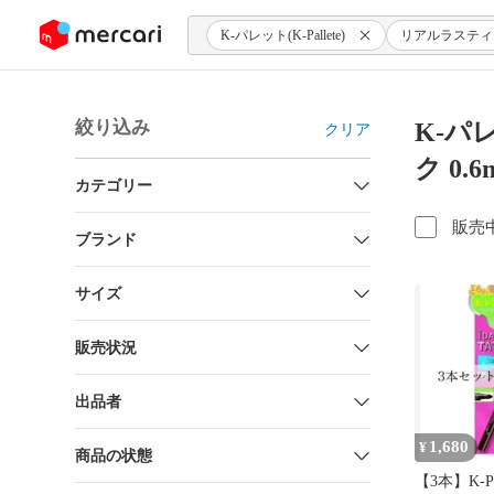
ンツにスキップ
K-パレット(K-Pallete)
リアルラスティ
絞り込み
K-パ
クリア
ク 0.
カテゴリー
販売
ブランド
サイズ
販売状況
出品者
1,680
¥
商品の状態
【3本】K-Pa