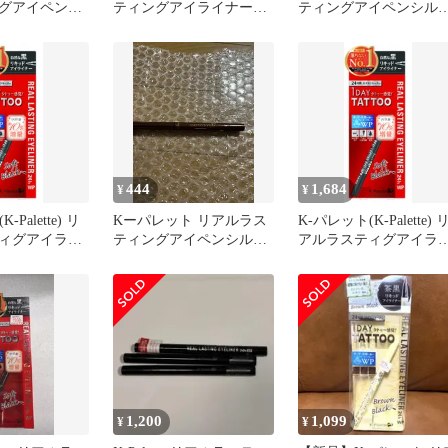
グアイペンシ
ティングアイライナー
ティングアイペンシルN
24hWP SB
24h WP
444
1,684
¥
¥
Palette) リ
Kーパレット リアルラス
K-パレット(K-Palette) 
ィグアイライ
ティングアイペンシル
アルラスティグアイラ
z SFB ソフト
24h WP コッパーブラウ
ナー24hWPz SFB ソフ
6ml 0.66ミリ
ン 新品
ブラック 0.66ml 0.66ミ
容量10%増量
リットル 内容量10%増
SFB ソフトブ
のお得品 [SFB ソフトブ
.66ミリリット
ラック] [0.66ミリリッ
ル (x 1)]
1,200
1,099
¥
¥