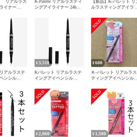
ト リアルラス
K-Palette リアルラスティ
【新品】K-パレット リ
ライナー
ングアイライナー 24h
ルラスティングアイラ
SFB ソフトブラ
WP 3本セット
ナー24hWP ブラウンブ
66ml
ック
 ／
248
3,510
600
¥
¥
 リアルラステ
Kパレット リアルラステ
Ｋ-パレット リアルラス
ペンシル
イングアイペンシル
ティングアイペンシル
001 スーパーブ
24hWPSB001 スーパーブ
24hWP NB（ナチュラル
スーパーブラッ
ラック [スーパーブラッ
ブラウ…
ク]
2,060
1,500
¥
¥