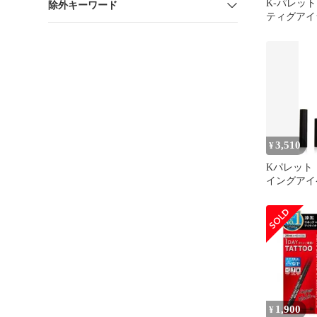
K-パレッ
除外キーワード
ティグアイ
24hWPz 
ック 0.
8811210
4948130735
3,510
¥
Kパレット
イングアイ
24hWPSB
ラック [
ク]
1,900
¥