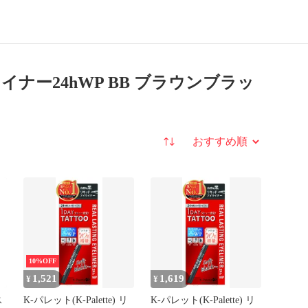
0.6ミリリットル
(x
1)
ライナー24hWP BB ブラウンブラッ
並び替え
10%OFF
1,521
1,619
¥
¥
ス
K-パレット(K-Palette) リ
K-パレット(K-Palette) リ