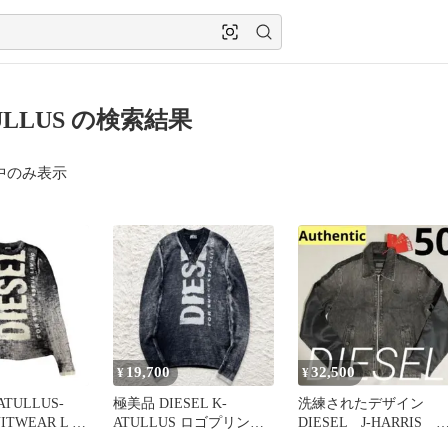
ULLUS の検索結果
中のみ表示
19,700
32,500
¥
¥
ATULLUS-
極美品 DIESEL K-
洗練されたデザイン
ITWEAR L 深
ATULLUS ロゴプリント
DIESEL J-HARRIS
ヘンリーネック セーター
A12091 50