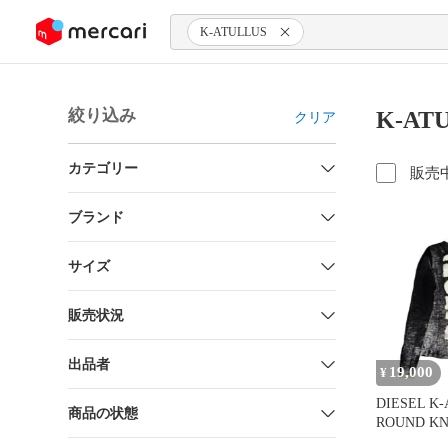
ンツにスキップ
K-ATULLUS
絞り込み
K-AT
クリア
カテゴリー
販売
ブランド
サイズ
販売状況
出品者
19,000
¥
DIESEL K-
商品の状態
ROUND KN
水光太