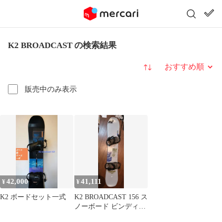
K2 BROADCAST の検索結果
並び替え
販売中のみ表示
42,000
41,111
¥
¥
K2 ボードセット一式
K2 BROADCAST 156 ス
ノーボード ビンディン
グセット