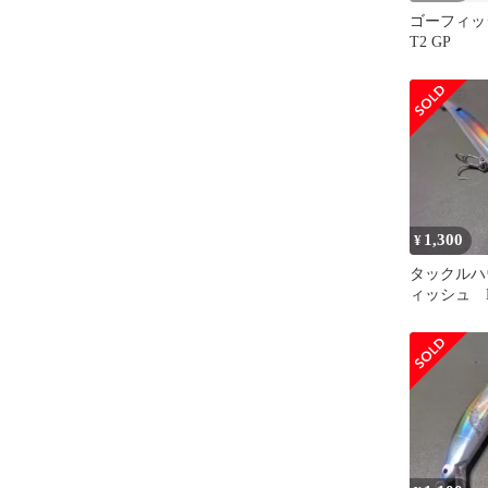
ゴーフィッシ
T2 GP
1,300
¥
タックルハ
ィッシュ K2