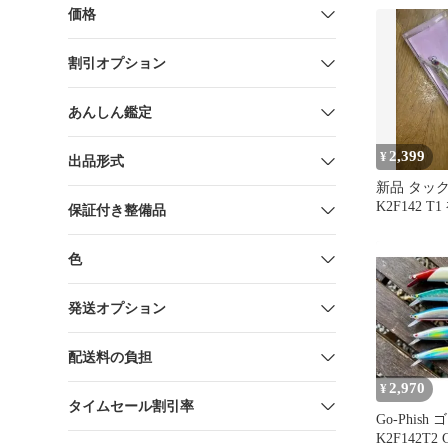
価格
割引オプション
あんしん鑑定
2,399
¥
出品形式
新品 タッ
K2F142 
保証付き整備品
ー
色
発送オプション
配送料の負担
2,970
¥
タイムセール割引率
Go-Phis
K2F142T