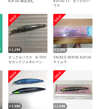
ま
K2F142 限定含む
K2F142 T2 タックルハ
ウス
1,199
3,500
¥
¥
ラ
タックルハウス K-TEN
TACKLE HOUSE K2F142
-
セカンドジェネレーショ
ケイムラ
ン K2F142 やや訳あ
り品
3,980
2,600
¥
¥