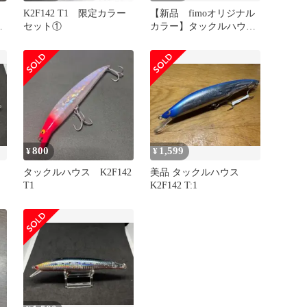
K2F142 T1 限定カラー
【新品 fimoオリジナル
ス
セット①
カラー】タックルハウ
ス K2F142 ノアール
800
1,599
¥
¥
タックルハウス K2F142
美品 タックルハウス
T1
K2F142 T:1