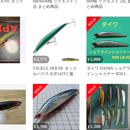
HOUSE タック
tsurikichi様 リクエスト 2
mee様 リクエスト 2点 
点 まとめ商品
とめ商品
tory(針ナシ)
2,771
2,000
¥
¥
TACKLE HOUSE タック
ダイワ DAIWA ショア
ルハウス K2F142T1 落ち
インシャイナー R50 LD
アユ
FG
1,700
5,300
¥
¥