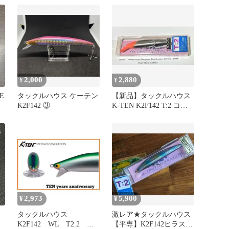
2,000
2,880
¥
¥
E
タックルハウス ケーテン
【新品】タックルハウス
K2F142 ③
K-TEN K2F142 T:2 コノ
シロCustom
2,973
5,900
¥
¥
タックルハウス
激レア★タックルハウス
K2F142 WL T2.2
【平専】K2F142ヒラスズ