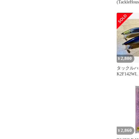
(TackleHo
Tuned K-T
140mm 3
ッド #102 
ー
2,800
¥
タックルハウ
K2F142W
2,860
¥