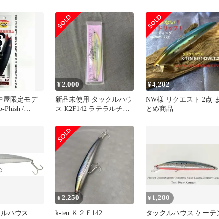
PR GP
ーチューンモデル ①
2,000
4,202
¥
¥
府中屋限定モデ
新品未使用 タックルハウ
NW様 リクエスト 2点 
Phish /
ス K2F142 ラテラルチャ
とめ商品
ート 限定カラー
2,250
1,280
¥
¥
クルハウス
k-ten Ｋ２Ｆ142
タックルハウス ケーテ