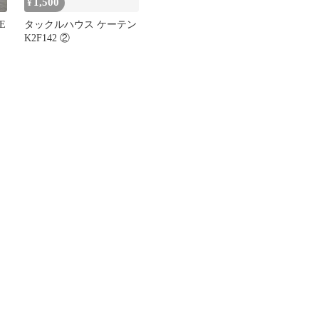
1,500
¥
E
タックルハウス ケーテン
K2F142 ②