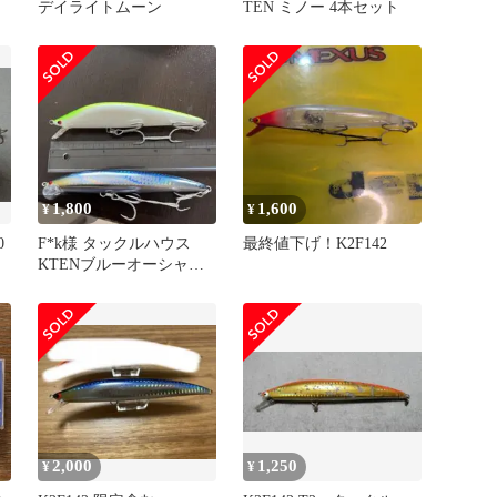
デイライトムーン
TEN ミノー 4本セット
リ
1,800
1,600
¥
¥
0
F*k様 タックルハウス
最終値下げ！K2F142
KTENブルーオーシャン
140 k2F1422個セット
2,000
1,250
¥
¥