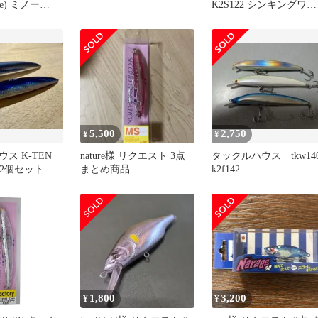
use) ミノー
K2S122 シンキングワー
EN TKW
クス イワシ/レッドベ
0g SH・レッドヘ
ー
TKW140 ルア
5,500
2,750
¥
¥
ス K-TEN
nature様 リクエスト 3点
タックルハウス tkw14
L 2個セット
まとめ商品
k2f142
1,800
3,200
¥
¥