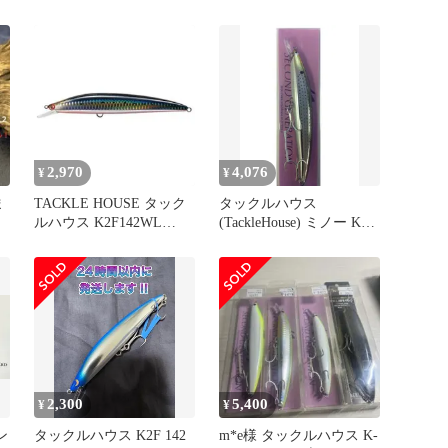
142mm 27g
キ磯ヒラTACKLEHOUSE
K2F142WL ワイドリッ
プ K2F 142 WL 1
個当たりの販売価格で
す カラーをご選択くだ
さい
2,970
4,076
¥
¥
ま
TACKLE HOUSE タック
タックルハウス
ルハウス K2F142WL
(TackleHouse) ミノー K-
No110 SH･イワシ/RB
TEN セカンドジェネレー
ション K2F 142mm 26.5g
シルバー・コノシロ #111
K2F142 T:1 ルアー
2,300
5,400
¥
¥
ン
タックルハウス K2F 142
m*e様 タックルハウス K-