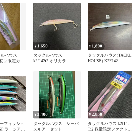
1,650
1,800
¥
¥
クルハウス
タックルハウス
タックルハウス(TACKL
T1 初回限定カラ
k2f142t2 オリカラ
HOUSE) K2F142
3,400
2,850
¥
¥
h ゴーフィッシュ
タックルハウス シーバ
タックルハウス k2f142
2 GP ラージアイ
スルアーセット
T:2 数量限定ファクトリ