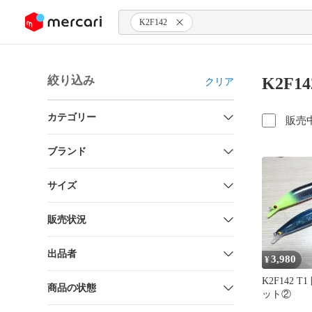
ンツにスキップ
K2F142
絞り込み
K2F1
クリア
カテゴリー
販売
ブランド
サイズ
販売状況
出品者
3,980
¥
K2F142 
商品の状態
ット②