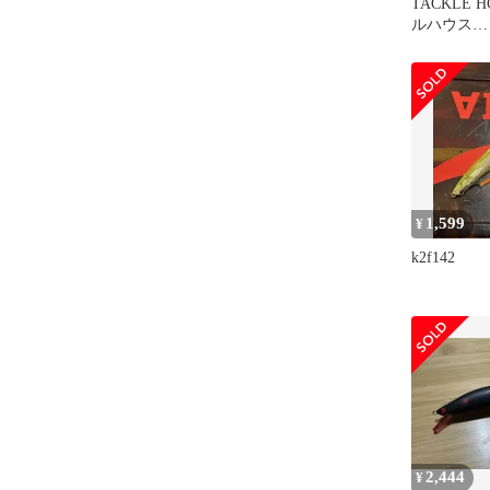
TACKLE 
ルハウス
K2F142Fac
HHクリア
1,599
¥
k2f142
2,444
¥