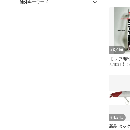
除外キーワード
モデル #6 S
6,900
¥
【 レア❗️
ル1091 】Go-
K2F142 GP
4,241
¥
新品 タッ