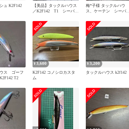
ュ K2F142
【美品】タックルハウス
梅*子様 タックルハウ
／K2F142 T1 シーバ
ス、ケーテン シーバ
ス ヒラスズキ フロー
ルアーまとめ売り総額2
ティング
万五千超え
3,600
3,200
¥
¥
ウス ゴーフ
K2F142 コノシロカスタ
タックルハウス k2f142
F142 T2
ム