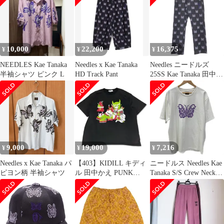
10,000
22,200
16,375
¥
¥
¥
NEEDLES Kae Tanaka
Needles x Kae Tanaka
Needles ニードルズ
半袖シャツ ピンク L
HD Track Pant
25SS Kae Tanaka 田中か
え Track Pant - Poly
Jacquard トラックパン
ツ QV425 パープル S
9,000
19,000
7,216
¥
¥
¥
Needles x Kae Tanaka パ
【403】KIDILL キディ
ニードルス Needles Kae
ピヨン柄 半袖シャツ
ル 田中かえ PUNK
Tanaka S/S Crew Neck
GIRL Tシャツ 完売品
Tee QV433 Tシャツ ホ
ワイト Mサイズ
201MT-4831