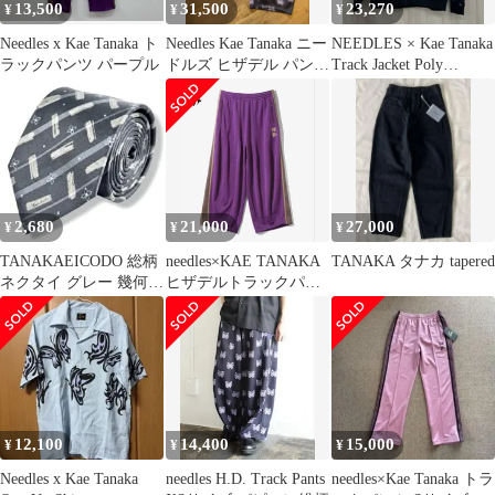
13,500
31,500
23,270
¥
¥
¥
Needles x Kae Tanaka ト
Needles Kae Tanaka ニー
NEEDLES × Kae Tanaka
ラックパンツ パープル
ドルズ ヒザデル パンツ
Track Jacket Poly
カエタナカ
Jacquard QV 424 ニード
ルズ 田中 かえ トラッ
ク ジャケット パープル
藤沢大庭店
2,680
21,000
27,000
¥
¥
¥
TANAKAEICODO 総柄
needles×KAE TANAKA
TANAKA タナカ tapered
ネクタイ グレー 幾何学
ヒザデルトラックパン
柄 アート柄 パネル柄
ツ パープル×ゴールド
12,100
14,400
15,000
¥
¥
¥
Needles x Kae Tanaka
needles H.D. Track Pants
needles×Kae Tanaka トラ