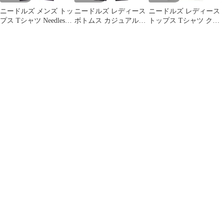
ニードルズ メンズ トッ
ニードルズ レディース
ニードルズ レディース
プス Tシャツ Needles x
ボトムス カジュアルパ
トップス Tシャツ クル
Kae Tanaka Papillion
ンツ トラックパンツ
ーネック Needles x Kae
TShirt Eggplant
Needles x Kae Tanaka
Tanaka Crew Neck TShirt
Track Pant Black ブラッ
Off White オフホワイト
ク