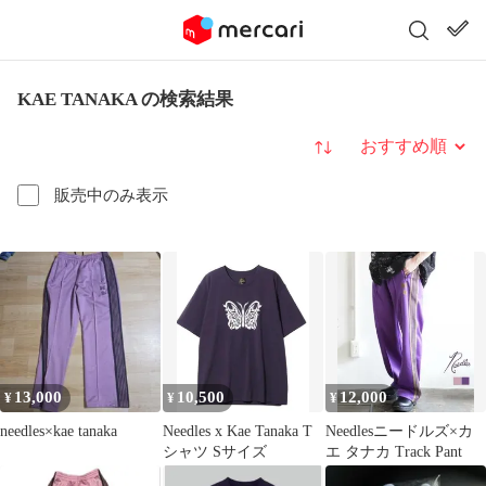
KAE TANAKA の検索結果
並び替え
販売中のみ表示
13,000
10,500
12,000
¥
¥
¥
needles×kae tanaka
Needles x Kae Tanaka T
Needlesニードルズ×カ
シャツ Sサイズ
エ タナカ Track Pant