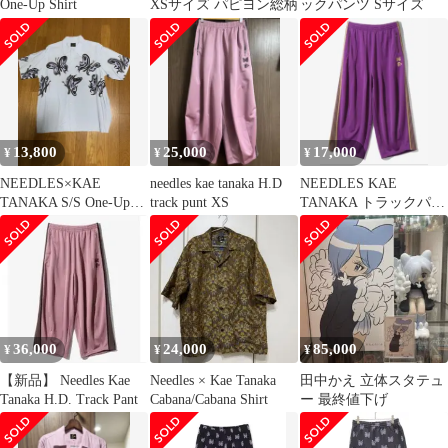
One-Up Shirt
XSサイズ パピヨン総柄
ックパンツ Sサイズ
13,800
25,000
17,000
¥
¥
¥
NEEDLES×KAE
needles kae tanaka H.D
NEEDLES KAE
TANAKA S/S One-Up
track punt XS
TANAKA トラックパン
Shirt
ツ H.D. XS ヒザデル
36,000
24,000
85,000
¥
¥
¥
【新品】 Needles Kae
Needles × Kae Tanaka
田中かえ 立体スタテュ
Tanaka H.D. Track Pant
Cabana/Cabana Shirt
ー 最終値下げ