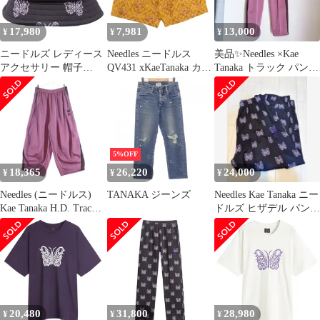
17,980
7,981
13,000
¥
¥
¥
ニードルズ レディース
Needles ニードルス
美品✨Needles ×Kae
アクセサリー 帽子
QV431 xKaeTanaka カエ
Tanaka トラック パンツ
Needles x Kae Tanaka
タナカ H.D.ショート ハ
パープル XXS
Bermuda Hat Black ブラ
ーフ パンツ ブラウン系
ック
1【中古】
5%OFF
18,365
26,220
24,000
¥
¥
¥
Needles (ニードルス)
TANAKA ジーンズ
Needles Kae Tanaka ニー
Kae Tanaka H.D. Track
ドルズ ヒザデル パンツ
Pant - Poly Smooth ヒザ
カエタナカ
デルトラックパンツ ピ
ンク QV429
20,480
31,800
28,980
¥
¥
¥