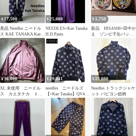
260728-cs-02-izu】
17,500
25,000
1,750
¥
¥
¥
美品 Needles ニードル
NEEDLES×Kae Tanaka
新品 HISASHI×田中か
ス KAE TANAKA Kae
H.D.Pants
え ゾンビ子缶バッジ
Tanaka
2個セット
36,800
29,041
23,000
¥
¥
¥
XL 未使用 ニードル
needles ニードルズ
Needles トラックジャケ
ス カエタナカ トラ
【×Kae Tanaka】QV424
ット パピヨン総柄
ックジャケット 刺
25SS パープル
繍 ピンク 田中かえ
H.D.Track jacket - Poly
Jacquard パピヨン 総柄
トラックジャケット S