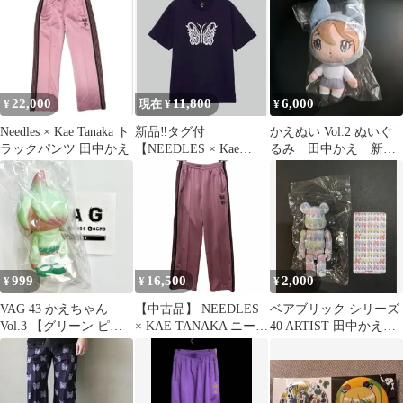
22,000
11,800
6,000
¥
現在 ¥
¥
Needles × Kae Tanaka ト
新品‼︎タグ付
かえぬい Vol.2 ぬいぐ
ラックパンツ 田中かえ
【NEEDLES × Kae
るみ 田中かえ 新色/
Tanaka】 Tシャツ
パステルブルー
999
16,500
2,000
¥
¥
¥
VAG 43 かえちゃん
【中古品】 NEEDLES
ベアブリック シリーズ
Vol.3 【グリーン ピン
× KAE TANAKA ニード
40 ARTIST 田中かえ
ク】 田中かえ
ルス カエ タナカ
100%
QV428 TRACK PANT
トラック パンツ ボトム
ス ズボン 【151-