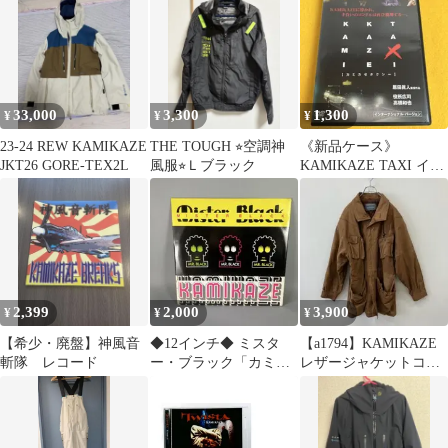
33,000
3,300
1,300
¥
¥
¥
23-24 REW KAMIKAZE
THE TOUGH ⭐︎空調神
《新品ケース》
JKT26 GORE-TEX2L
風服⭐︎Ｌブラック
KAMIKAZE TAXI イン
ターナショナル・バー
ジョン
2,399
2,000
3,900
¥
¥
¥
【希少・廃盤】神風音
◆12インチ◆ ミスタ
【a1794】KAMIKAZE
斬隊 レコード
ー・ブラック「カミカ
レザージャケットコー
ゼ」
ト 本革 ブラウン XL