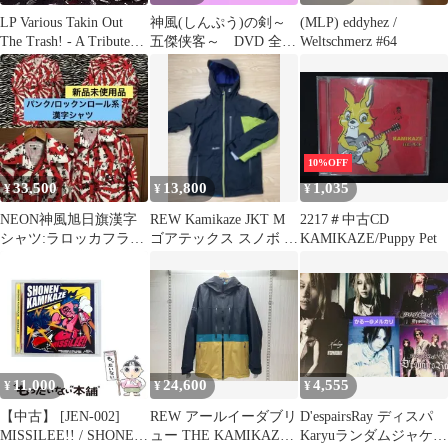
LP Various Takin Out
神風(しんぷう)の剣～
(MLP) eddyhez /
The Trash! - A Tribute
五傑侠客～ DVD 全15
Weltschmerz #64
To The Trashmen
巻 全巻セット 送料無
KKLP005 Kamikaze
料
/00260
10%OFF
33,500
13,800
1,035
¥
¥
¥
NEON神風旭日旗漢字
REW Kamikaze JKT M
2217＃中古CD
シャツ:ラロッカフライ
ゴアテックス スノボ ウ
KAMIKAZE/Puppy Pet
ングジョンソンズ
ェア ジャケット
666PUNKパンク
11,000
24,600
4,555
¥
¥
¥
【中古】 [JEN-002]
REW アールイーダブリ
D'espairsRay ディスパ
MISSILEE!! / SHONEN
ュー THE KAMIKAZE
Karyuランダムジャケッ