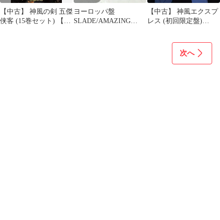
【中古】 神風の剣 五傑
ヨーロッパ盤
【中古】 神風エクスプ
侠客 (15巻セット) 【字
SLADE/AMAZING
レス (初回限定盤)
幕】 [レンタル落ち]
KAMIKAZE
(DVD付)
[DVD]
SYNDROME/RCA
NL74342 LP
次へ