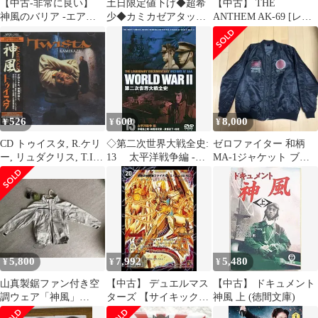
【中古-非常に良い】
土日限定値下げ◆超希
【中古】 THE
神風のバリア -エア・
少◆カミカゼアタック
ANTHEM AK-69 [レン
フォース- ノーマル 遊
Gジャン Lサイズ
タル落ち] [CD]
戯王 サイバース・リン
ク sd32-jp038
526
600
8,000
¥
¥
¥
CD トゥイスタ, R.ケリ
◇第二次世界大戦全史:
ゼロファイター 和柄
ー, リュダクリス, T.I.,
13 太平洋戦争編 -沖
MA-1ジャケット ブラ
シー・ロー, アンソニ
縄地上戦・神風特攻隊
ック
ー・ハミルトン, メンフ
原爆投下・終戦-
ィス・ブリーク, レジッ
/WWD013F
ト・ボーラーズ, エイト
ボール, カニエ・ウェス
ト; ジャジー・フェイ
カミカゼ(神風)(初回生
5,800
7,992
5,480
¥
¥
¥
産限定ハッピープライ
ス) WP
山真製鋸ファン付き空
【中古】 デュエルマス
【中古】 ドキュメント
調ウェア「神風」
ターズ 【サイキック
神風 上 (徳間文庫)
CUC「HOP-SCOT」コ
火】 時空の神風ストー