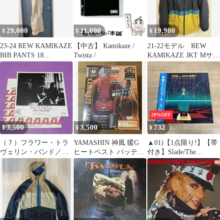
29,000
11,000
19,900
¥
¥
¥
23-24 REW KAMIKAZE
【中古】 Kamikaze /
21-22モデル REW
BIB PANTS 18
Twista /
KAMIKAZE JKT Mサイ
GORETEX
ズ
20%OFF
3,500
3,500
732
¥
¥
¥
（７）フラワー・トラ
YAMASHIN 神風 暖G
▲01)【1点限り!】【帯
ヴェリン・バンド／Ｋ
ヒートベスト バッテリ
付き】Slade/The
ＡＭＩＫＡＺＥ／ジョ
ー付セット Mサイズ
Amazing Kamikaze
ー山中／石間秀樹
Syndrome/スレイド/神
風シンドローム/LPレコ
ード/国内盤/RPL-
8236/A