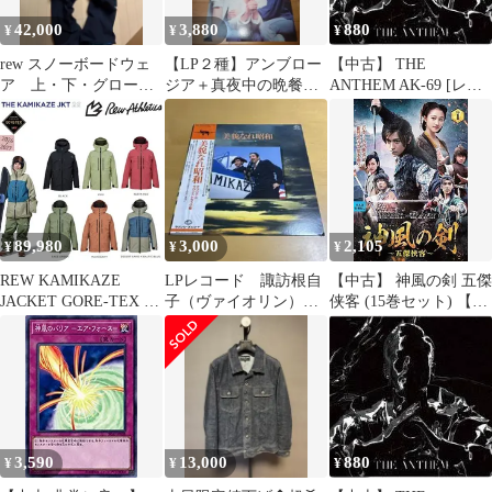
42,000
3,880
880
¥
¥
¥
rew スノーボードウェ
【LP２種】アンブロー
【中古】 THE
ア 上・下・グローブ
ジア＋真夜中の晩餐会
ANTHEM AK-69 [レン
3点セット
と遥かなるロスの灯
タル落ち] [CD]
89,980
3,000
2,105
¥
¥
¥
REW KAMIKAZE
LPレコード 諏訪根自
【中古】 神風の剣 五傑
JACKET GORE-TEX /
子（ヴァイオリン）美
侠客 (15巻セット) 【字
アールイーダブリュー/
貌なれ昭和 オリジナ
幕】 [レンタル落ち]
カミカゼ ジャケッ
ルサウンドトラック
[DVD]
ト 26/27 /ゴアテック
ス/GORE防水ウェア
2027 REW【予約商品
2026年11月納品】
3,590
13,000
880
¥
¥
¥