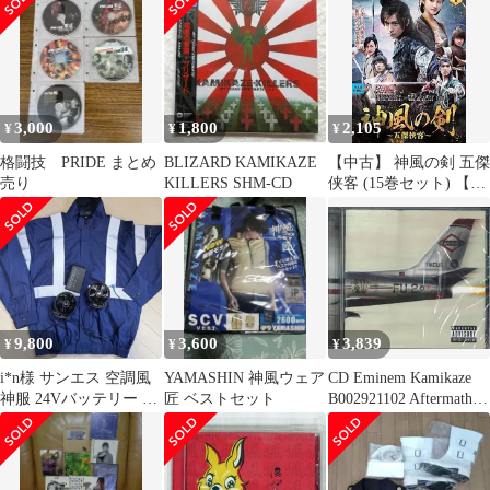
ラボレーション
ム・カイザーXX / 奇跡
の覚醒者ファイナル・
ストームXXNEX 【ス
ーパーレア】 黒枠
DM38絵
3,000
1,800
2,105
¥
¥
¥
格闘技 PRIDE まとめ
BLIZARD KAMIKAZE
【中古】 神風の剣 五傑
売り
KILLERS SHM-CD
侠客 (15巻セット) 【字
幕】 [レンタル落ち]
[DVD]
9,800
3,600
3,839
¥
¥
¥
i*n様 サンエス 空調風
YAMASHIN 神風ウェア
CD Eminem Kamikaze
神服 24Vバッテリー フ
匠 ベストセット
B002921102 Aftermath
ァンセット
Entertainm 未開封
/00110