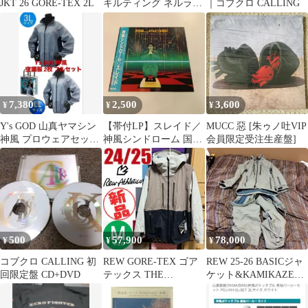
JKT 26 GORE-TEX 2L
キルティング ネルライ
｜コブクロ CALLING
ナージャケット 【せん
べい布団】S
7,380
2,500
3,600
¥
¥
¥
Y's GOD 山真ヤマシン
【帯付LP】スレイド／
MUCC 惡 [朱ゥノ吐VIP
神風 プロウェアセット
神風シンドローム 国内
会員限定受注生産盤]
空調服 2枚 フルセット
盤 歌詞・解説書付き
SLADE
500
57,900
78,000
¥
¥
¥
コブクロ CALLING 初
REW GORE-TEX ゴア
REW 25-26 BASICジャ
回限定盤 CD+DVD
テックス THE
ケット&KAMIKAZEビ
KAMIKAZE JKT 27
ブパンツ Mサイズ