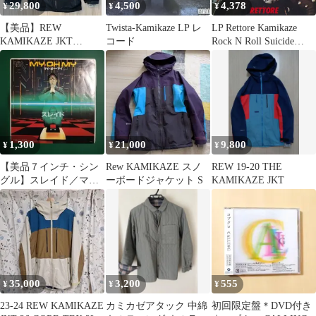
29,800
4,500
4,378
¥
¥
¥
【美品】REW
Twista-Kamikaze LP レ
LP Rettore Kamikaze
KAMIKAZE JKT
コード
Rock N Roll Suicide
GORE-TEX スノーボー
K28P310 Seven Seas
ドウェア
/00260
1,300
21,000
9,800
¥
¥
¥
【美品７インチ・シン
Rew KAMIKAZE スノ
REW 19-20 THE
グル】スレイド／マ
ーボードジャケット S
KAMIKAZE JKT
イ・オー・マイ
35,000
3,200
555
¥
¥
¥
23-24 REW KAMIKAZE
カミカゼアタック 中綿
初回限定盤＊DVD付き