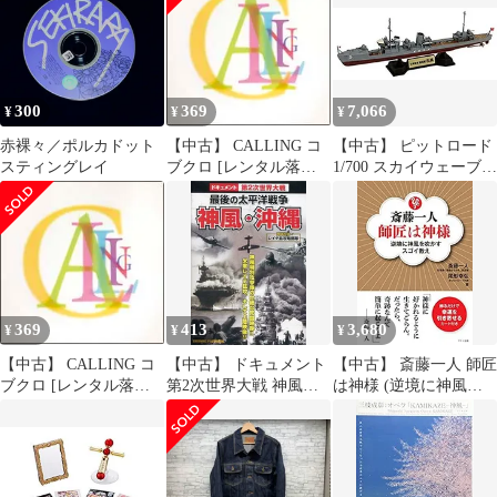
300
369
7,066
¥
¥
¥
赤裸々／ポルカドット
【中古】 CALLING コ
【中古】 ピットロード
スティングレイ
ブクロ [レンタル落ち]
1/700 スカイウェーブシ
[CD]
リーズ 日本海軍 神風型
駆逐艦 松風 旗・艦名プ
レートエッチングパー
ツ付き プラモデル
SPW55 グレイ
369
413
3,680
¥
¥
¥
【中古】 CALLING コ
【中古】 ドキュメント
【中古】 斎藤一人 師匠
ブクロ [レンタル落ち]
第2次世界大戦 神風・
は神様 (逆境に神風を
[CD]
沖縄 最後の太平洋戦争
吹かすスゴイ教え)
[レンタル落ち] [DVD]