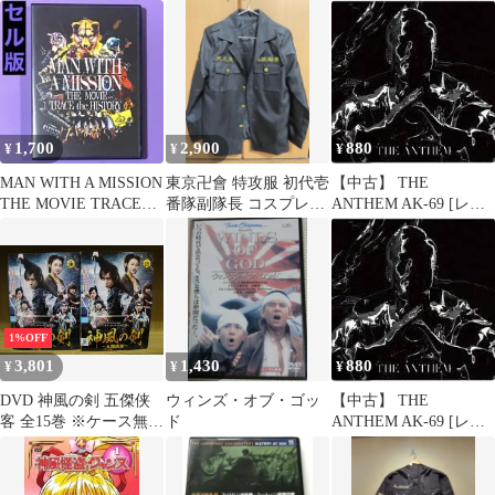
KAMIKAZE /
JKT 24 スキーウェア ス
ト5枚＋ステッカー
ノーボードジャケット
M
1,700
2,900
880
¥
¥
¥
MAN WITH A MISSION
東京卍會 特攻服 初代壱
【中古】 THE
THE MOVIE TRACE
番隊副隊長 コスプレ衣
ANTHEM AK-69 [レン
the …
装
タル落ち] [CD]
1%OFF
3,801
1,430
880
¥
¥
¥
DVD 神風の剣 五傑侠
ウィンズ・オブ・ゴッ
【中古】 THE
客 全15巻 ※ケース無し
ド
ANTHEM AK-69 [レン
発送 レンタル落ち
タル落ち] [CD]
ZU1993