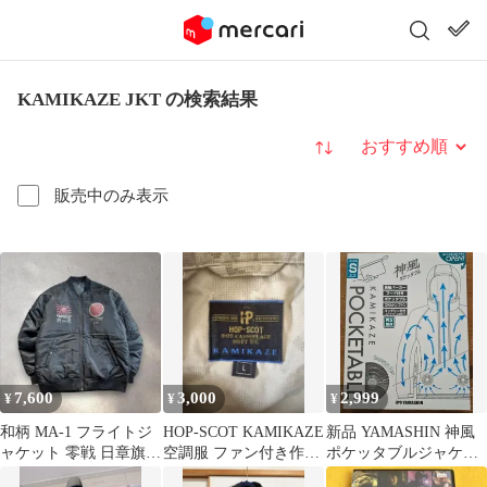
KAMIKAZE JKT の検索結果
並び替え
販売中のみ表示
7,600
3,000
2,999
¥
¥
¥
和柄 MA-1 フライトジ
HOP-SCOT KAMIKAZE
新品 YAMASHIN 神風
ャケット 零戦 日章旗
空調服 ファン付き作業
ポケッタブルジャケッ
KAMIKAZE 黒 XL
服 Lサイズ
ト Sサイズ ホワイト