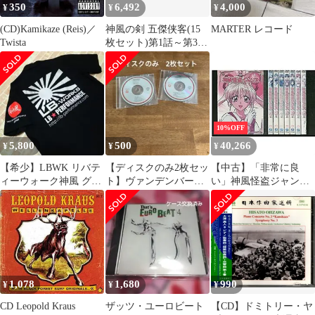
350
6,492
4,000
¥
¥
¥
(CD)Kamikaze (Reis)／
神風の剣 五傑侠客(15
MARTER レコード
Twista
枚セット)第1話～第30
話 最終【字幕】【全巻
セット 洋画 中古
DVD】レンタル落ち
10%OFF
5,800
500
40,266
¥
¥
¥
【希少】LBWK リバテ
【ディスクのみ2枚セッ
【中古】「非常に良
ィーウォーク神風 グラ
ト】ヴァンデンバーグ
い」神風怪盗ジャンヌ
フィックプリント ワ
CD 国内盤 1st ＆ 3rd
[レンタル落ち] 全8巻セ
ークシャツ Ｌ
ット [マーケットプレ
イスDVDセット商品]
1,078
1,680
990
¥
¥
¥
CD Leopold Kraus
ザッツ・ユーロビート
【CD】ドミトリー・ヤ