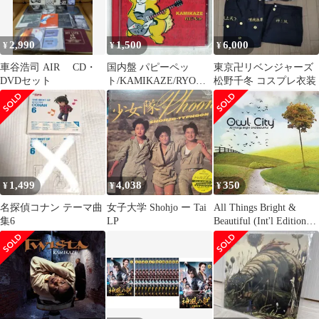
2,990
1,500
6,000
¥
¥
¥
車谷浩司 AIR CD・
国内盤 パピーペッ
東京卍リベンジャーズ
DVDセット
ト/KAMIKAZE/RYOW
松野千冬 コスプレ衣装
KEN RECORD
FZCA1007 CD □
1,499
4,038
350
¥
¥
¥
名探偵コナン テーマ曲
女子大学 Shohjo ー Tai
All Things Bright &
集6
LP
Beautiful (Int'l Edition) /
Owl City (CD)