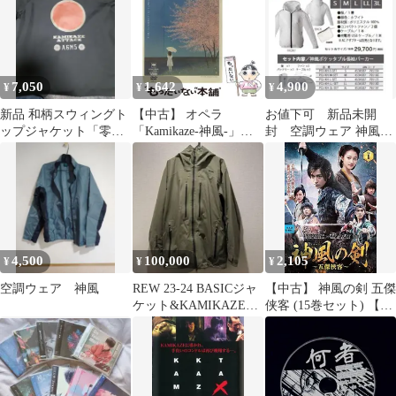
7,050
1,642
4,900
¥
¥
¥
新品 和柄スウィングト
【中古】 オペラ
お値下可 新品未開
ップジャケット「零戦-
「Kamikaze-神風-」
封 空調ウェア 神風
ZERO FIGHTER-」3L
[DVD] / Sony Music
ポケッタブル長袖パー
Japan International
カーセットLL日本製
4,500
100,000
2,105
¥
¥
¥
空調ウェア 神風
REW 23-24 BASICジャ
【中古】 神風の剣 五傑
ケット&KAMIKAZEビ
侠客 (15巻セット) 【字
ブパンツ
幕】 [レンタル落ち]
[DVD]