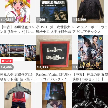
14,868
300
19,800
¥
¥
¥
【中古】 神風怪盗ジャ
♧DVD 第二次世界大
REW スノーボードウェ
ンヌ (8巻セット) [レン
戦全史11 太平洋戦争編
ア M ゴアテックス
タル落ち] [DVD]
10%OFF
4,486
3,333
1,563
¥
¥
¥
神風の剣 五傑侠客(15
Random Victim EP USハ
【中古】 神風の剣 五傑
枚セット)第1話～第30
ードコア パンク 7イン
侠客 (15巻セット) 【字
話 最終【字幕】【全巻
チ
幕】 [レンタル落ち]
セット 洋画 中古
[DVD]
DVD】ケース無:: レン
タル落ち