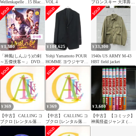
Wellenkapelle ..15 Black
VOL.4
ブロンスキー 大澤壽
Forest Surf Originals..
人：ピアノ協奏曲「神
KKCD027 Kamikaze
風協奏曲」・交響曲 第
/00110
3番 8.557416J
1,580
104,625
33,300
¥
¥
¥
「神風(しんぷう)の剣
Yohji Yamamoto POUR
1940s US ARMY M-43
～五傑侠客～」 DVD
HOMME ヨウジヤマモ
HBT field jacket
全15巻完結セット 中国
ト プールオム 2009SS
ドラマ
KAMIKAZE DR.Y.Y.テ
ーラードジャケット
HV-J63-105 ブラック 2
369
369
3,680
¥
¥
¥
【中古】 CALLING コ
【中古】 CALLING コ
【中古】 【コミック】
ブクロ [レンタル落ち]
ブクロ [レンタル落ち]
神風怪盗ジャンヌ (全7
[CD]
[CD]
巻)