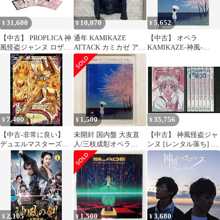
31,600
10,070
5,652
¥
¥
¥
【中古】 PROPLICA 神
通年 KAMIKAZE
【中古】 オペラ
風怪盗ジャンヌ ロザリ
ATTACK カミカゼ アタ
KAMIKAZE-神風-
オセット 本体全長約
ック Gジャン デニム ジ
[DVD]
180mm・絵画風ミラー
ャケット L ネイビー
全高約180mm ABS製 塗
装済み完成品フィギュ
ア
7,400
1,500
35,756
¥
¥
¥
【中古-非常に良い】
未開封 国内盤 大友直
【中古】 神風怪盗ジャ
デュエルマスターズ
人/三枝成彰オペラ
ンヌ [レンタル落ち] 全
【サイキック火】 時空
KAMIKAZE-神風-全3幕
8巻セット [DVDセット
の神風ストーム・カイ
4場/SONY SIBL10 DVD
商品]
ザーXX / 奇跡の覚醒者
□
ファイナル・ストーム
XXNEX 【スーパーレ
ア】 黒枠DM38絵
2,105
1,500
3,680
¥
¥
¥