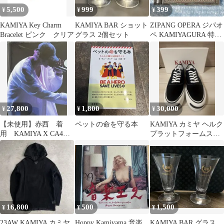
5,500
999
399
¥
¥
¥
KAMIYA Key Charm
KAMIYA BAR ショット
ZIPANG OPERA ジパオ
Bracelet ピンク クリア
グラス 2個セット
ペ KAMIYAGURA 特典
なし
27,800
1,800
30,000
¥
¥
¥
【未使用】赤西 着
ペットの命を守る本
KAMIYA カミヤ ヘルク
用 KAMIYA X CA4LA
プラットフォームスニ
WAVE DENIM CAP
ーカー
16,800
500
1,500
¥
¥
¥
23AW KAMIYA カミヤ
Hoppy Kamiyama 音楽
KAMIYA BAR グラス