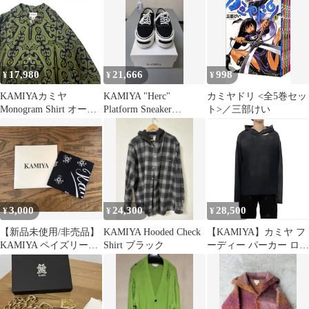
17,980
21,666
998
¥
¥
¥
KAMIYAカミヤ
KAMIYA "Herc"
カミヤドリ <全5巻セッ
Monogram Shirt オープ
Platform Sneaker
ト>／三部けい
ンカラーシャツ レー
BLACK
ヨン
3,000
24,300
28,500
¥
¥
¥
【新品未使用/非売品】
KAMIYA Hooded Check
【KAMIYA】カミヤ フ
KAMIYA ペイズリー柄
Shirt ブラック
ーディー パーカー ロン
バンダナ ハンカチ ブラ
T
ック