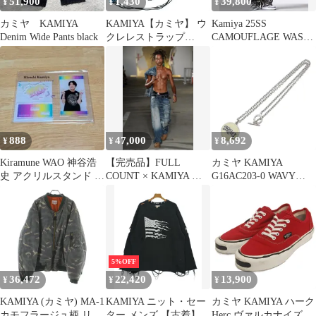
51,900
1,430
39,800
¥
¥
¥
カミヤ KAMIYA
KAMIYA【カミヤ】 ウ
Kamiya 25SS
Denim Wide Pants black
クレレストラップ
CAMOUFLAGE WASH
#1200 青・黒 ・赤
CARGO PANTS
888
47,000
8,692
¥
¥
¥
Kiramune WAO 神谷浩
【完売品】FULL
カミヤ KAMIYA
史 アクリルスタンド 限
COUNT × KAMIYA カ
G16AC203-0 WAVY
定
ミヤ デニム L 状態良
KAMIYA Necklace Brass
真鍮 ネックレス シルバ
ー系【極上美品】【中
古】
5%OFF
36,472
22,420
13,900
¥
¥
¥
KAMIYA (カミヤ) MA-1
KAMIYA ニット・セー
カミヤ KAMIYA ハーク
カモフラージュ柄 リバ
ター メンズ 【古着】
Herc ヴァルカナイズ ス