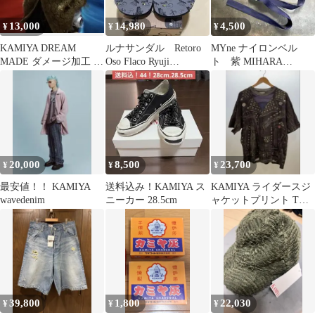
13,000
14,980
4,500
¥
¥
¥
KAMIYA DREAM
ルナサンダル Retoro
MYne ナイロンベル
MADE ダメージ加工 モ
Oso Flaco Ryuji
ト 紫 MIHARA
ヘアカーディガン
Kamiyama
YASUHIRO kamiya
20,000
8,500
23,700
¥
¥
¥
最安値！！ KAMIYA
送料込み！KAMIYA ス
KAMIYA ライダースジ
wavedenim
ニーカー 28.5cm
ャケットプリント Tシ
ャツ Mサイズ
39,800
1,800
22,030
¥
¥
¥