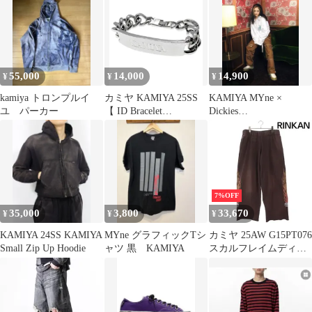
KAMIYA MATERIAL 薄
手 ソフトタイプ 温活
冷え性 冷え対策 下着
インナー 暖かい 蒸れな
い 保温 柔らかい 伸縮
性 男女兼用 メンズ レ
55,000
14,000
14,900
¥
¥
¥
ディース 【MY311】
kamiya トロンプルイ
カミヤ KAMIYA 25SS
KAMIYA MYne ×
ユ パーカー
【 ID Bracelet
Dickies
G12AC071 】 ID チェー
MIHARAYASUHIRO
ン ブレスレット
52346
7%OFF
35,000
3,800
33,670
¥
¥
¥
KAMIYA 24SS KAMIYA
MYne グラフィックTシ
カミヤ 25AW G15PT076
Small Zip Up Hoodie
ャツ 黒 KAMIYA
スカルフレイムディス
トレスドスウェットロ
ングパンツ メンズ L