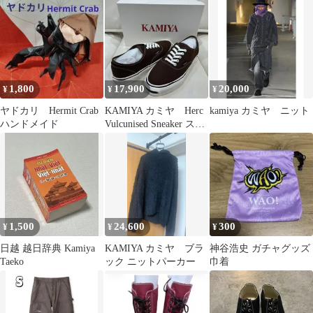
1,800
17,900
20,000
¥
¥
¥
ヤドカリ Hermit Crab
KAMIYA カミヤ Herc
kamiya カミヤ ニット
ハンドメイド
Vulcunised Sneaker スニ
ーカー
1,500
24,600
300
¥
¥
¥
日越 越日辞典 Kamiya
KAMIYA カミヤ ブラ
神谷浩史 ガチャグッズ
Taeko
ック ニットパーカー
巾着