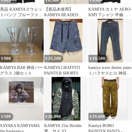
60,000
8,500
6,000
¥
¥
¥
美品 KAMIYAスウェッ
【新品未使用】
KAMIYA カミヤ AERO-
トパンツ ブルーファイ
KAMIYA BEADED
KMY Tシャツ 半袖 ブ
ヤーパターン ブラッ
BRACELET GREEN
ラック メンズ L
ク
G16TS097 M0001-08-
0707①
900
35,500
19,500
¥
¥
¥
KAMIYA BAR 神谷バー
KAMIYA GRAFFITI
kamiya wave denim pants
グラス 2個セット
PAINTER SHORTS
ミハラヤスヒロ 神谷
Sサイズ
500
26,000
29,600
¥
¥
¥
SAYAKA KAMIYAMA
KAMIYA 25ss Hoodie
Kamiya BORO
the harmonica
黒 サイズL
PAINTER PANTS -