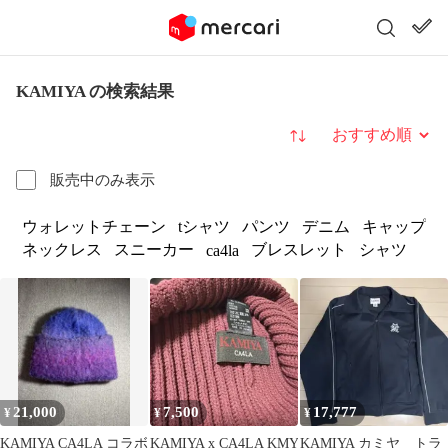
KAMIYA の検索結果
並び替え
販売中のみ表示
ウォレットチェーン
tシャツ
パンツ
デニム
キャップ
ネックレス
スニーカー
ブレスレット
シャツ
ca4la
21,000
7,500
17,777
¥
¥
¥
KAMIYA CA4LA コラボ
KAMIYA x CA4LA KMY
KAMIYA カミヤ トラ