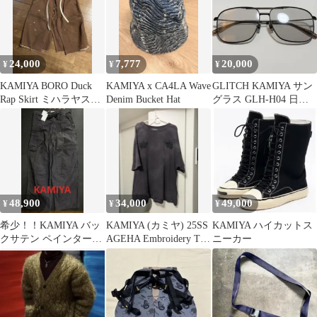
24,000
7,777
20,000
¥
¥
¥
KAMIYA BORO Duck
KAMIYA x CA4LA Wave
GLITCH KAMIYA サン
Rap Skirt ミハラヤスヒ
Denim Bucket Hat
グラス GLH-H04 日本
ロ
製
48,900
34,000
49,000
¥
¥
¥
希少！！KAMIYA バッ
KAMIYA (カミヤ) 25SS
KAMIYA ハイカットス
クサテン ペインターパ
AGEHA Embroidery Tシ
ニーカー
ンツ ダブルニー
ャツ