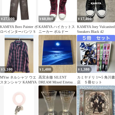
27,000
60,000
17,400
¥
¥
¥
KAMIYA Boro Painter ボ
KAMIYA ハイカットス
KAMIYA Joey Vulcanited
ロペインターパンツ S
ニーカー ボルドー
Sneakers Black 42
5,100
1,400
1,380
¥
¥
¥
MYne ネルシャツ ウエ
高宮永徹 SILENT
カミヤドリ 1〜5 角川書
スタンシャツ KAMIYA
DREAM Mixed Eitetsu
店 ５冊セット
Takamiya