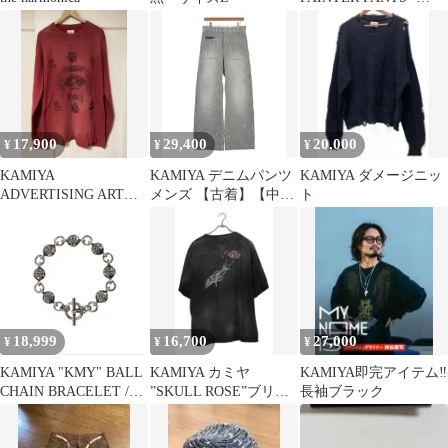
yellow
17,900
29,400
20,000
¥
¥
¥
KAMIYA
KAMIYA デニムパンツ
KAMIYA ダメージニッ
ADVERTISING ART
メンズ 【古着】【中
ト
Distressed Tee
古】【送料無料】
18,999
16,700
27,000
¥
¥
¥
KAMIYA "KMY" BALL
KAMIYA カミヤ
KAMIYA即完アイテム‼️
CHAIN BRACELET /
”SKULL ROSE”ブリー
長袖ブラック
BLK
チプリント H/S Tシャ
ツ