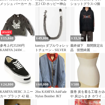
メッシュ パーカー カッ
王2 CD ホッピー神山
ショットグラス×2個
トソー 黒 ブラック S
20%OFF
15,840
49,000
33,340
¥
¥
¥
参考上代35200円
kamiya ダブルウォレッ
最終値下 期間限定出
KAMIYA 24AW
トチェーン - SILVER
品 状態綺麗
Bleached Print Knit
KAMIYA: Zip-up Hoodie
Sweater ブリーチプリン
トニット セーター カミ
ヤ G13PO053 ブラック
M （14689M）
24,800
60,000
500
¥
¥
¥
KAMIYA HERC スニー
26ss KAMIYA AshFade
腹巻 炭を着る工場 かみ
カー ブラック 42 箱付
Nylon Bomber JKT
や 炭はらまき ホワイト
き 美品
Lサイズ 日本製