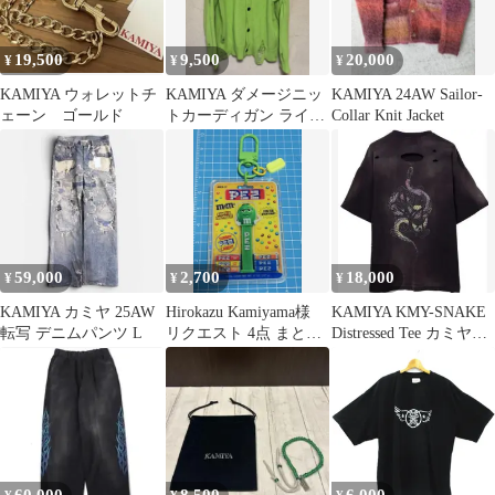
19,500
9,500
20,000
¥
¥
¥
KAMIYA ウォレットチ
KAMIYA ダメージニッ
KAMIYA 24AW Sailor-
ェーン ゴールド
トカーディガン ライム
Collar Knit Jacket
グリーン
59,000
2,700
18,000
¥
¥
¥
KAMIYA カミヤ 25AW
Hirokazu Kamiyama様
KAMIYA KMY-SNAKE
転写 デニムパンツ L
リクエスト 4点 まとめ
Distressed Tee カミヤ
商品
Tシャツ