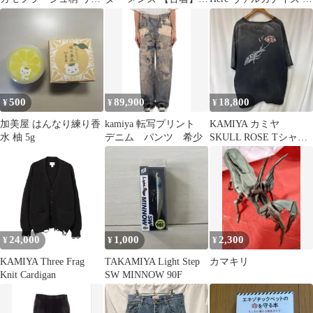
ーシブル ボンバージャ
【中古】【送料無料】
ニーカー G11FW701 赤
ケット カーキ/オレンジ
レッド 41 26.0相当
616 37445
■GY09
500
89,900
18,800
¥
¥
¥
加美屋 はんなり練り香
kamiya 転写プリント
KAMIYA カミヤ
水 柚 5g
デニム パンツ 希少
SKULL ROSE Tシャツ
ブラックM
24,000
1,000
2,300
¥
¥
¥
KAMIYA Three Frag
TAKAMIYA Light Step
カマキリ
Knit Cardigan
SW MINNOW 90F