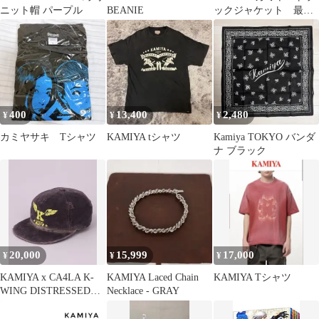
ニット帽 パープル
BEANIE
ックジャケット 最終
値下げ
400
13,400
2,480
¥
¥
¥
カミヤサキ Tシャツ
KAMIYA tシャツ
Kamiya TOKYO バンダ
ナ ブラック
20,000
15,999
17,000
¥
¥
¥
KAMIYA x CA4LA K-
KAMIYA Laced Chain
KAMIYA Tシャツ
WING DISTRESSED
Necklace - GRAY
CAP