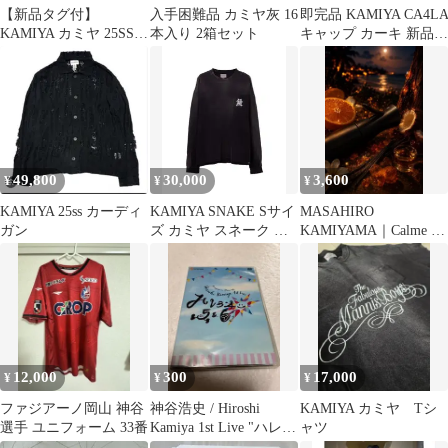
【新品タグ付】
入手困難品 カミヤ灰 16
即完品 KAMIYA CA4L
KAMIYA カミヤ 25SS
本入り 2箱セット
キャップ カーキ 新品未
デニムショーツ L イン
使用 タグつき
ディゴ
49,800
30,000
3,600
¥
¥
¥
KAMIYA 25ss カーディ
KAMIYA SNAKE Sサイ
MASAHIRO
ガン
ズ カミヤ スネーク ロ
KAMIYAMA｜Calme エ
ンT
アミスト 250ml
12,000
300
17,000
¥
¥
¥
ファジアーノ岡山 神谷
神谷浩史 / Hiroshi
KAMIYA カミヤ Tシ
選手 ユニフォーム 33番
Kamiya 1st Live "ハレヨ
ャツ
ン→5&6