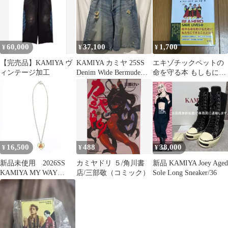
60,000
37,100
1,700
¥
¥
¥
【完売品】KAMIYA ヴ
KAMIYA カミヤ 25SS
エキゾチックペットの
ィンテージ加工
Denim Wide Bermude
命を守る本 もしもに備
Pants ハーフパンツ
える救急ガイド
G14PT039 インディゴ
size:S【中目黒B08】
16,500
488
38,000
¥
¥
¥
新品未使用 2026SS
カミヤドリ ５/角川書
新品 KAMIYA Joey Aged
KAMIYA MY WAY
店/三部敬（コミック）
Sole Long Sneaker/36
NECKLACE
G16AC206 カミヤ メ
ゾンミハラヤスヒロ
ネックレス シルバー