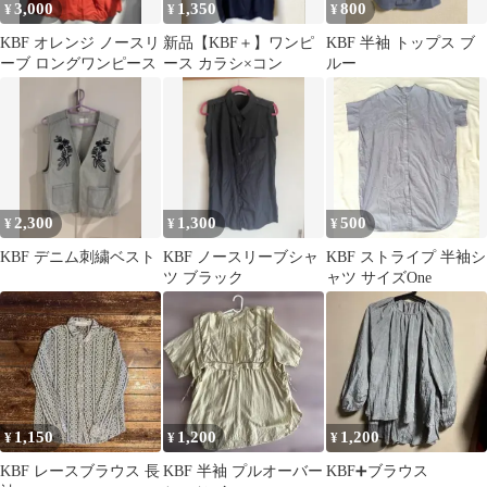
3,000
1,350
800
¥
¥
¥
KBF オレンジ ノースリ
新品【KBF＋】ワンピ
KBF 半袖 トップス ブ
ーブ ロングワンピース
ース カラシ×コン
ルー
2,300
1,300
500
¥
¥
¥
KBF デニム刺繍ベスト
KBF ノースリーブシャ
KBF ストライプ 半袖シ
ツ ブラック
ャツ サイズOne
1,150
1,200
1,200
¥
¥
¥
KBF レースブラウス 長
KBF 半袖 プルオーバー
KBF➕ブラウス