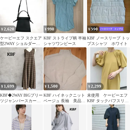
2,620
990
550
¥
¥
¥
ケービーエフ スクエア
KBF ストライプ柄 半袖
KBF ノースリーブ トッ
型2WAY ショルダーバ
シャツワンピース
プスシャツ ホワイト
ッグ ハンドバッグ ブラ
ック
1,699
1,500
2,299
¥
¥
¥
KBF◆2WAY BIGプリー
KBF ハイネックニット
未使用 ケービーエフ
ツジャンパースカート/
ベージュ 長袖 美品
KBF タックパフスリー
チェック
スリット
ブ ロングワンピース
◆BROWN×IVO