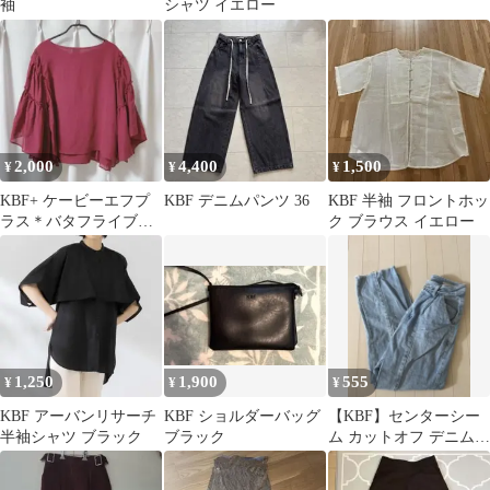
袖
シャツ イエロー
2,000
4,400
1,500
¥
¥
¥
KBF+ ケービーエフプ
KBF デニムパンツ 36
KBF 半袖 フロントホッ
ラス＊バタフライブラ
ク ブラウス イエロー
ウス フレア袖 新品
1,250
1,900
555
¥
¥
¥
KBF アーバンリサーチ
KBF ショルダーバッグ
【KBF】センターシー
半袖シャツ ブラック
ブラック
ム カットオフ デニムパ
ンツ ライトブルー サイ
ズ36