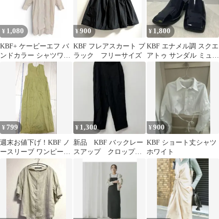
1,080
900
1,800
¥
¥
¥
KBF+ ケービーエフ バ
KBF フレアスカート ブ
KBF エナメル調 スクエ
ンドカラー シャツワン
ラック フリーサイズ
アトゥ サンダル ミュー
ピース ライトベージュ
ル 38
長袖
799
1,300
900
¥
¥
¥
週末お値下げ！KBF ノ
新品 KBF バックレー
KBF ショート丈シャツ
ースリーブ ワンピース
スアップ クロップド
ホワイト
ライトグリーン
パンツ 黒 ◇2