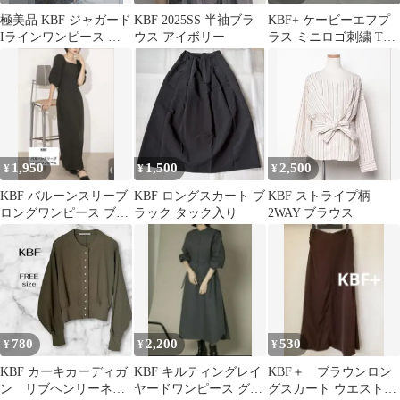
極美品 KBF ジャガード
KBF 2025SS 半袖ブラ
KBF+ ケービーエフプ
Iラインワンピース 総
ウス アイボリー
ラス ミニロゴ刺繍 Tシ
柄・花柄・オケージョ
ャツ ホワイト アーバ
ン・袖なし
ンリサーチ
1,950
1,500
2,500
¥
¥
¥
KBF バルーンスリーブ
KBF ロングスカート ブ
KBF ストライプ柄
ロングワンピース ブラ
ラック タック入り
2WAY ブラウス
ック
780
2,200
530
¥
¥
¥
KBF カーキカーディガ
KBF キルティングレイ
KBF＋ ブラウンロン
ン リブヘンリーネッ
ヤードワンピース グレ
グスカート ウエストリ