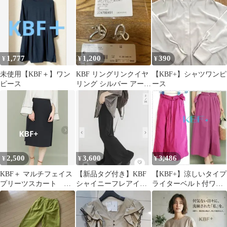
1,777
1,200
390
¥
¥
¥
未使用【KBF＋】ワン
KBF リングリンクイヤ
【KBF+】シャツワンピ
ピース
リング シルバー アーバ
ース
ンリサーチ
2,500
3,600
3,486
¥
¥
¥
KBF＋ マルチフェイス
【新品タグ付き】KBF
【KBF+】涼しいタイプ
プリーツスカート ラ
シャイニーフレアイー
ライターベルト付ワイ
ップスカート ケービ
ジーパンツ
ドパンツ☆パープル
ーエフ