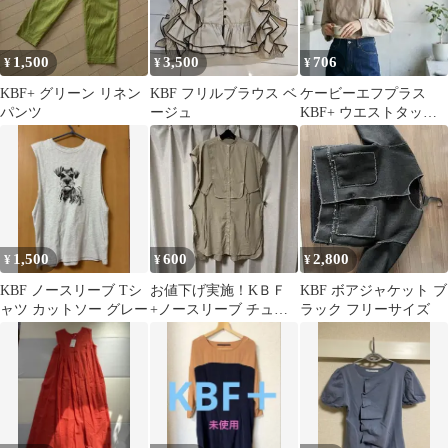
1,500
3,500
706
¥
¥
¥
KBF+ グリーン リネン
KBF フリルブラウス ベ
ケービーエフプラス
パンツ
ージュ
KBF+ ウエストタック
ペプラム ブラウス Fサ
イズ
1,500
600
2,800
¥
¥
¥
KBF ノースリーブ Tシ
お値下げ実施！KＢＦ
KBF ボアジャケット ブ
ャツ カットソー グレー
+ノースリーブ チュニ
ラック フリーサイズ
ック［23］