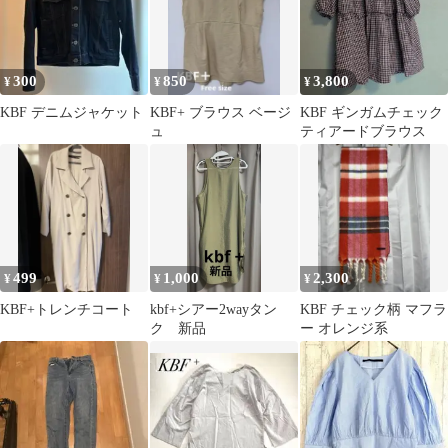
300
850
3,800
¥
¥
¥
KBF デニムジャケット
KBF+ ブラウス ベージ
KBF ギンガムチェック
ュ
ティアードブラウス
499
1,000
2,300
¥
¥
¥
KBF+トレンチコート
kbf+シアー2wayタン
KBF チェック柄 マフラ
ク 新品
ー オレンジ系