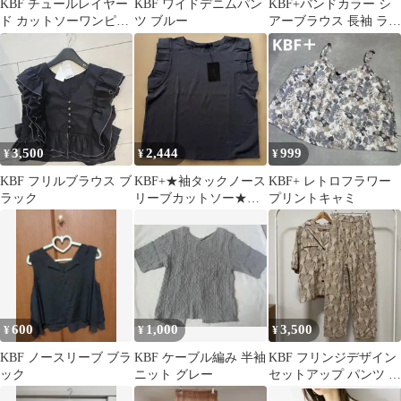
KBF チュールレイヤー
KBF ワイドデニムパン
KBF+バンドカラー シ
ド カットソーワンピー
ツ ブルー
アーブラウス 長袖 ライ
ス カーキ
トイエロー
3,500
2,444
999
¥
¥
¥
KBF フリルブラウス ブ
KBF+★袖タックノース
KBF+ レトロフラワー
ラック
リーブカットソー★チ
プリントキャミ
ャコールグレー
600
1,000
3,500
¥
¥
¥
KBF ノースリーブ ブラ
KBF ケーブル編み 半袖
KBF フリンジデザイン
ック
ニット グレー
セットアップ パンツ ベ
ージュ one