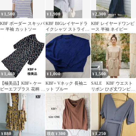
1,500
1,900
2,300
¥
¥
¥
KBF ボーダー スキッパ
KBF BIGレイヤードラ
KBF レイヤードワンピ
ー 半袖 カットソー
イクシャツ ストライプ
ース 半袖 ネイビー
オーバーサイズ フリー
サイズ
1,480
1,000
1,500
¥
¥
¥
【極美品】KBF+ ケー
KBF+ Vネック 長袖ニ
SALE KBF ウエスト
ビーエフプラス 花柄 ロ
ット ブルー
リボン ひざ丈ワンピー
ングワンピース ネイビ
ス ベージュ
ーF
880
300
1,250
¥
現在 ¥
¥