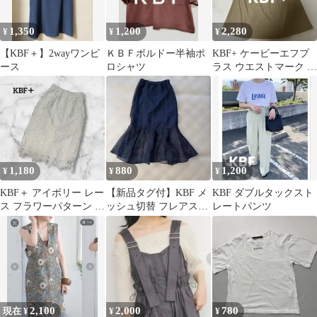
1,350
1,200
2,280
¥
¥
¥
【KBF＋】2wayワンピ
ＫＢＦボルドー半袖ポ
KBF+ ケービーエフプ
ース
ロシャツ
ラス ウエストマーク 半
袖ロングワンピース ベ
ージュ
1,180
880
1,200
¥
¥
¥
KBF＋ アイボリー レー
【新品タグ付】KBF メ
KBF ダブルタックスト
ス フラワーパターン タ
ッシュ切替 フレアスカ
レートパンツ
イトスカート
ート ネイビー 夏
2,100
2,000
780
現在 ¥
¥
¥