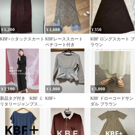
1,200
1,600
350
¥
¥
¥
KBF+☆タックスカート
KBFレーススカート
KBF ロングスカート ブ
ペチコート付き
ラウン
3,100
1,000
3,000
¥
¥
¥
新品タグ付き KBF ミ
KBF+
KBF ドローコードサン
リタリージャンプスー
ダル ブラウン
ツ ブラック