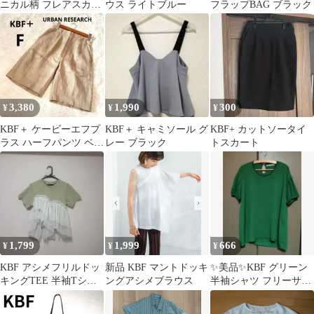
ニカル柄 フレアスカー
ウス ライトブルー
フラップBAG ブラック
ト ロングスカート F 総
柄
3,380
1,990
300
¥
¥
¥
KBF＋ ケービーエフプ
KBF＋ キャミソール グ
KBF+ カットソータイ
ラス ハーフパンツ ベー
レー ブラック
トスカート
ジュ 無地 麻100/F
1,799
1,999
666
¥
¥
¥
KBF アシメフリルドッ
新品 KBF マントドッキ
✨️美品✨️KBF グリーン
キングTEE 半袖Tシャ
ングアシメブラウス
半袖シャツ フリーサイ
ツ
ズ