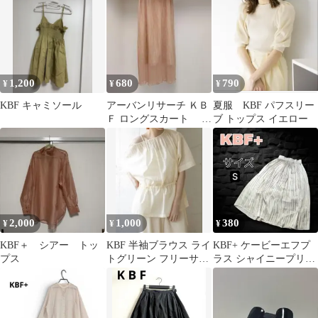
1,200
680
790
¥
¥
¥
KBF キャミソール
アーバンリサーチ ＫＢ
夏服 KBF パフスリー
Ｆ ロングスカート ベ
ブ トップス イエロー
ージュ フリーサイズ
2,000
1,000
380
¥
¥
¥
KBF＋ シアー トッ
KBF 半袖ブラウス ライ
KBF+ ケービーエフプ
プス
トグリーン フリーサイ
ラス シャイニープリー
ズ
ツロングスカート S ア
イボリー