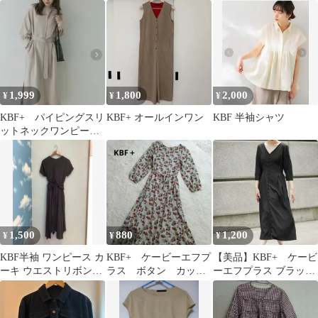
ク スナップボタン
ー
ボン付き アーバンリサ
フリーサイズ
ーチ
1,999
1,800
2,000
¥
¥
¥
KBF+ パイピングスリ
KBF+ オールインワン
KBF 半袖シャツ
ットネックワンピース
∴
1,500
880
1,200
¥
¥
¥
KBF半袖 ワンピース カ
KBF+ ケービーエフプ
【美品】KBF+ ケービ
ーキ ウエストリボン
ラス ボタン カット
ーエフプラス ブラッ
A
ソーワンピース 総
ク ロングワンピース
柄 ベルト有 F