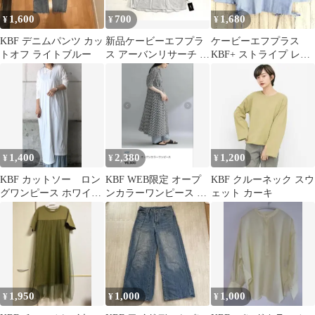
1,600
700
1,680
¥
¥
¥
KBF デニムパンツ カッ
新品ケービーエフプラ
ケービーエフプラス
トオフ ライトブルー
ス アーバンリサーチ 後
KBF+ ストライプ レー
ろリボンブラウス コッ
スアップブラウス
トン綿
【F】コルセット
1,400
2,380
1,200
¥
¥
¥
KBF カットソー ロン
KBF WEB限定 オープ
KBF クルーネック スウ
グワンピース ホワイ
ンカラーワンピース 半
ェット カーキ
ト フリーサイズ
袖
1,950
1,000
1,000
¥
¥
¥