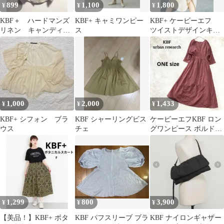
899
1,100
1,800
¥
¥
¥
KBF＋ ハードマンズ
KBF+ キャミワンピー
KBF+ ケービーエフ
リネン キャンディス
ス
ツイストデザインキャ
リーブブラウス
ミソールワンピース
1,000
2,000
1,433
¥
¥
¥
KBF+ シフォン ブラ
KBF シャーリングビス
ケービーエフKBF ロン
ウス
チェ
グワンピース ボルド
ー ONE バックリボ
ン 綿100%
1,299
800
3,900
¥
¥
¥
【美品！】KBF+ ボタ
KBF パフスリーブ ブラ
KBF ナイロンギャザー