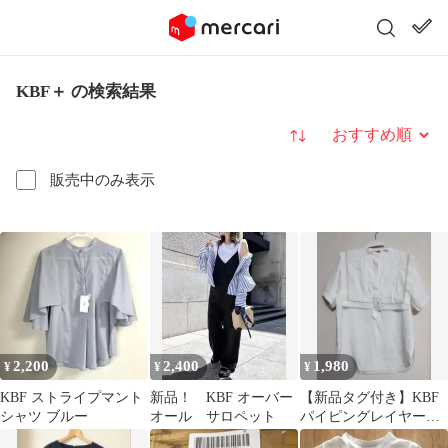
KBF＋ の検索結果
並び替え
販売中のみ表示
2,200
2,400
1,980
¥
¥
¥
KBF ストライプマント
新品！ KBF オーバー
【新品タグ付き】KBF
シャツ ブルー
オール サロペット
パイピングレイヤード
シャツ フリーサイズ