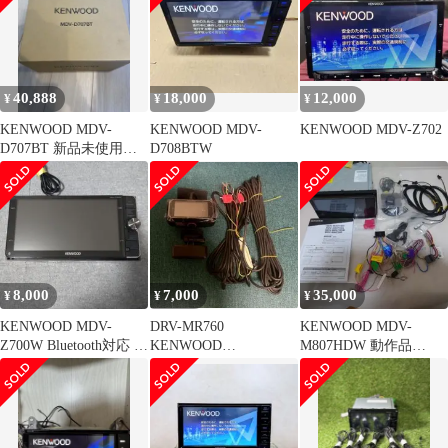
40,888
18,000
12,000
¥
¥
¥
KENWOOD MDV-
KENWOOD MDV-
KENWOOD MDV-Z702
D707BT 新品未使用
D708BTW
ナビ カーオーディオ
8,000
7,000
35,000
¥
¥
¥
KENWOOD MDV-
DRV-MR760
KENWOOD MDV-
Z700W Bluetooth対応 ハ
KENWOOD
M807HDW 動作品
イエンドモデル
S/NO:10513927 ¥7000
Bluetooth/DVD/CD