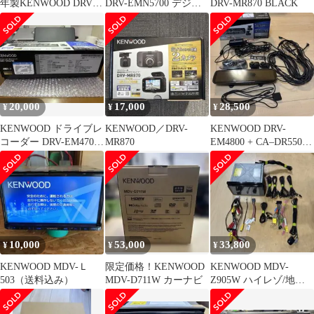
年製KENWOOD DRV-
DRV-EMN5700 デジタ
DRV-MR870 BLACK
MR870
ルルームミラー型 ドラ
レコ
20,000
17,000
28,500
¥
¥
¥
KENWOOD ドライブレ
KENWOOD／DRV-
KENWOOD DRV-
コーダー DRV-EM4700
MR870
EM4800 + CA–DR550
本体
セット
10,000
53,000
33,800
¥
¥
¥
KENWOOD MDV-Ｌ
限定価格！KENWOOD
KENWOOD MDV-
503（送料込み）
MDV-D711W カーナビ
Z905W ハイレゾ/地デ
ジ/BT/ハイエンドモデ
ル