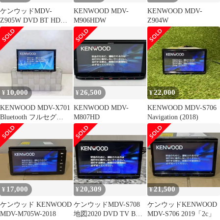
ケンウッドMDV-
KENWOOD MDV-
KENWOOD MDV-
Z905W DVD BT HDMI
M906HDW
Z904W
USB TV
10,000
26,500
22,000
¥
¥
¥
KENWOOD MDV-X701
KENWOOD MDV-
KENWOOD MDV-S706
Bluetooth フルセグ
M807HD
Navigation (2018)
DVD
17,000
20,309
21,500
¥
¥
¥
ケンウッド KENWOOD
ケンウッドMDV-S708
ケンウッドKENWOOD
MDV-M705W-2018
地図2020 DVD TV BT
MDV-S706 2019「2c」