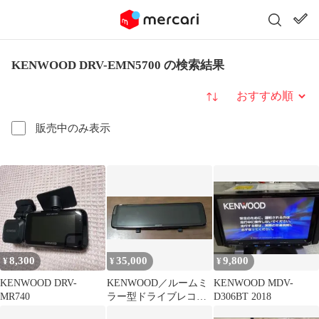
KENWOOD DRV-EMN5700 の検索結果
並び替え
販売中のみ表示
8,300
35,000
9,800
¥
¥
¥
KENWOOD DRV-
KENWOOD／ルームミ
KENWOOD MDV-
MR740
ラー型ドライブレコー
D306BT 2018
ダー【DRV-EMN5700】