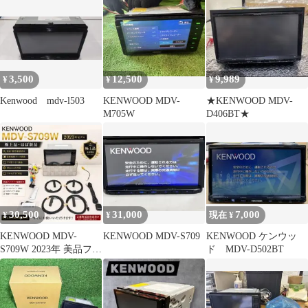
3,500
12,500
9,989
¥
¥
¥
Kenwood mdv-l503
KENWOOD MDV-
★KENWOOD MDV-
M705W
D406BT★
30,500
31,000
7,000
¥
¥
現在 ¥
KENWOOD MDV-
KENWOOD MDV-S709
KENWOOD ケンウッ
S709W 2023年 美品フル
ド MDV-D502BT
セット