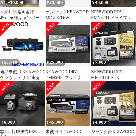
1,910,000
23,000
43,000
¥
¥
¥
神奈川県発★走行
ケンウッドKENWOOD
KENWOOD DRV-
45km★軽キャンパー ス
MDV-S706W
EMN5700 ドライブレコ
ズキ エブリイ DA17V
2019「W」
ーダー
50,710
25,000
7,000
¥
¥
¥
新品未使用 KENWOOD
KENWOOD DRV-
KENWOOD DRV-
ケンウッド ナビ連携 デ
EMN5700 ブラック ド
MR870 BLACK
ジタルルームミラー型
ライブレコーダー
ドライブレコーダー ミ
ラレコ
6,000
45,000
4,000
¥
¥
¥
志333 様即決専用2023
未使用 KENWOOD
ジャンク品KENWOOD