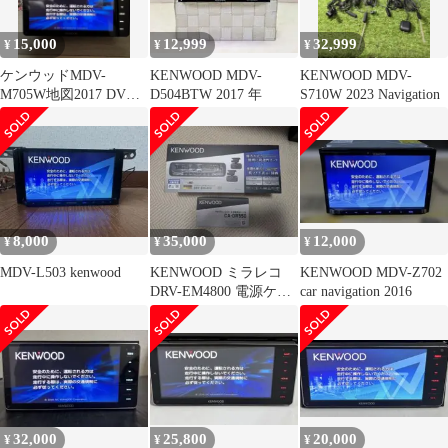
15,000
12,999
32,999
¥
¥
¥
ケンウッドMDV-
KENWOOD MDV-
KENWOOD MDV-
M705W地図2017 DVD
D504BTW 2017 年
S710W 2023 Navigation
USB BT
8,000
35,000
12,000
¥
¥
¥
MDV-L503 kenwood
KENWOOD ミラレコ
KENWOOD MDV-Z702
DRV-EM4800 電源ケー
car navigation 2016
ブル付
32,000
25,800
20,000
¥
¥
¥