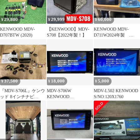
29,800
29,999
60,000
¥
¥
¥
KENWOOD MDV-
【KENWOOD】MDV-
KENWOOD MDV-
D707BTW (2020)
S708【2022年製！】
D711W2024年製
KEIYO AN-R081セット
37,500
18,000
5,000
¥
¥
¥
『MDV-S706L』ケンウ
MDV-S706W
MDV-L502 KENWOOD
ッド 8インチナビ
KENWOOD
S/NO:120X1760
『DRV-N530』ドラレコ
S/NO:90700198
セット