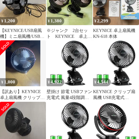
対応 風量4段階・360°
角度調整・静音・LED
ライト付き 小型 車中泊
1,200
1,380
2,299
¥
¥
¥
やキ c7726184
【KEYNICE/USB扇風
※ジャンク 2台セッ
KEYNICE 卓上扇風機
機】ミニ扇風機/USBフ
ト KEYNICE 卓上扇
KN-618 本体
ァン
風機 USB接続 黒
色 ブラック
1,000
4,922
4,544
¥
¥
¥
【訳あり】KEYNICE
壁掛け 節電 USBファン
KEYNICE クリップ扇
卓上扇風機 クリップ式
充電式 風量4段階調節
風機 USB充電式
本体
リズム 小型 長時間連続
5000mAh 自動首振り 静
使用 卓上 クリップ 日
音 コードレス 360度調
本語取扱説明書付 静音
整 卓上／壁掛け KN-
KN-618 自動首振り
618 ブラック 1
USB扇風機 (ブラック)
Keynice