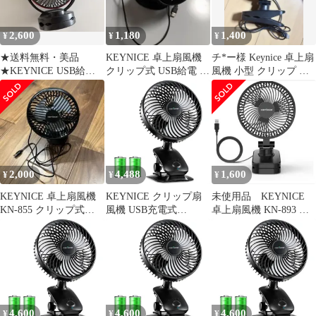
2,600
1,180
1,400
¥
¥
¥
★送料無料・美品
KEYNICE 卓上扇風機
チ*ー様 Keynice 卓上扇
★KEYNICE USB給電
クリップ式 USB給電 本
風機 小型 クリップ ミ
式卓上クリップ扇風機
体 ブラック
ニファン USB給電式
2,000
4,488
1,600
¥
¥
¥
KEYNICE 卓上扇風機
KEYNICE クリップ扇
未使用品 KEYNICE
KN-855 クリップ式
風機 USB充電式
卓上扇風機 KN-893 ブ
USBファン
5000mAh 自動首振り 静
ラック
音 コードレス 360度調
整 卓上／壁掛け KN-
618 ブラック 0
4,600
4,600
4,600
¥
¥
¥