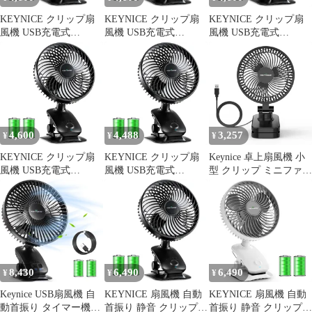
KEYNICE クリップ扇
KEYNICE クリップ扇
KEYNICE クリップ扇
風機 USB充電式
風機 USB充電式
風機 USB充電式
5000mAh 自動首振り 静
5000mAh 自動首振り 静
5000mAh 自動首振り 静
音 コードレス 360度調
音 コードレス 360度調
音 コードレス 360度調
整 卓上／壁掛け KN-
整 卓上／壁掛け KN-
整 卓上／壁掛け KN-
618 ブラック 0
618 ブラック 1
618 ブラック 0
4,600
4,488
3,257
¥
¥
¥
KEYNICE クリップ扇
KEYNICE クリップ扇
Keynice 卓上扇風機 小
風機 USB充電式
風機 USB充電式
型 クリップ ミニファン
5000mAh 自動首振り 静
5000mAh 自動首振り 静
静音 DCモーター 節電
音 コードレス 360度調
音 コードレス 360度調
USB給電式 3段階風量
整 卓上／壁掛け KN-
整 卓上／壁掛け KN-
360度角度調節 卓上/ク
618 ブラック 0
618 ブラック 0
リップ/壁掛け 3Way お
手入れ簡単 オフィス/寝
室/脱衣所 熱中症対策
KN-893 ブラック
8,430
6,490
6,490
¥
¥
¥
Keynice USB扇風機 自
KEYNICE 扇風機 自動
KEYNICE 扇風機 自動
動首振り タイマー機能
首振り 静音 クリップ
首振り 静音 クリップ