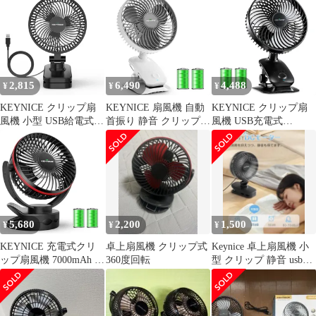
ー ブラック 節電 usb給
小型 リズム 充電式 節
電式 小型 7000mAh大容
電 静音 クリップ 小型
電 壁掛け USBファン
量バッテリー 最大37時
卓上扇風機 【2024新デ
風量4段階調節 長時間
間連続稼働 風量4段階
ザイン】Keynice
連続使用 日本語取扱説
調節 360度角度調整 静
明書付 KN-818 (ブラッ
音 LEDライト付き
ク)e 783f6466
4Way仕様 (卓上/壁掛け/
2,815
6,490
4,488
¥
¥
¥
吊り下げ) 車中泊 キャ
ンプ
KEYNICE クリップ扇
KEYNICE 扇風機 自動
KEYNICE クリップ扇
風機 小型 USB給電式
首振り 静音 クリップ
風機 USB充電式
DCモーター静音 360度
卓上 壁掛け USB充電式
5000mAh 自動首振り 静
調整 卓上／壁掛け KN-
5000mAh大容量 4段階
音 コードレス 360度調
893 ブラック 1
風量調節 リズム風 小型
整 卓上／壁掛け KN-
360度角度調整 ミニ扇
618 ブラック 1
風機 コードレス 長時間
連続使用 熱中症対策 キ
ャンプ/車内/洗面所/オ
5,680
2,200
1,500
¥
¥
¥
フィス KN 2a5e44e5
KEYNICE 充電式クリ
卓上扇風機 クリップ式
Keynice 卓上扇風機 小
ップ扇風機 7000mAh 最
360度回転
型 クリップ 静音 usb給
大37時間 KN-871 | 2026
電 節電
年夏モデル USB充電式
大容量 4Way仕様 卓
上・壁掛け・吊り下げ