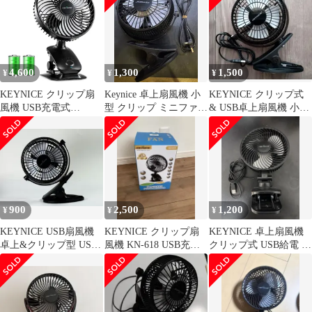
4,600
1,300
1,500
¥
¥
¥
KEYNICE クリップ扇
Keynice 卓上扇風機 小
KEYNICE クリップ式
風機 USB充電式
型 クリップ ミニファン
& USB卓上扇風機 小型
5000mAh 自動首振り 静
USB給電式
ブラック
音 コードレス 360度調
整 卓上／壁掛け KN-
618 ブラック 0
900
2,500
1,200
¥
¥
¥
KEYNICE USB扇風機
KEYNICE クリップ扇
KEYNICE 卓上扇風機
卓上&クリップ型 USB
風機 KN-618 USB充電
クリップ式 USB給電 本
ケーブル付き
式
体