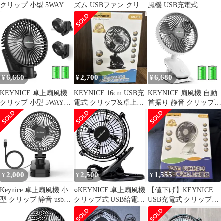
クリップ 小型 5WAY仕
ズム USBファン クリッ
風機 USB充電式
様 (卓上/吊り下げ/壁掛
プ 風量4段階調節 静音
5000mAh 自動首振り 静
け/マグネット) USB充
小型 長時間連続使用 卓
音 コードレス 360度調
電式 5000mAh大容量 自
上 日本語取扱説明書付
整 卓上／壁掛け KN-
動首振り 静音 風量4段
自動首振り KN-618
618 ブラック 0
階 切タイマー付き コー
USB扇風機 (ブラック)
ドレス ポータブル扇風
Keynice
機 オフィス/キャンプ/
6,660
2,700
6,680
¥
¥
¥
車中泊 シッ 4b3b048a
KEYNICE 卓上扇風機
KEYNICE 16cm USB充
KEYNICE 扇風機 自動
クリップ 小型 5WAY仕
電式 クリップ&卓上扇
首振り 静音 クリップ
様 (卓上/吊り下げ/壁掛
風機 KN-618
卓上 壁掛け USB充電式
け/マグネット) USB充
5000mAh大容量 4段階
電式 5000mAh大容量 自
風量調節 リズム風 小型
動首振り 静音 風量4段
360度角度調整 ミニ扇
階 切タイマー付き コー
風機 コードレス 長時間
ドレス ポータブル扇風
連続使用 熱中症対策 キ
機 オフィス/キャンプ/
ャンプ/車内/洗面所/オ
2,000
2,500
1,555
¥
¥
¥
車中泊 シックなブラッ
フィス KN 6ac02464
ク …
Keynice 卓上扇風機 小
○KEYNICE 卓上扇風機
【値下げ】KEYNICE
型 クリップ 静音 usb給
クリップ式 USB給電
USB充電式 クリップ卓
電 節電
KN-835
上扇風機 KN-818