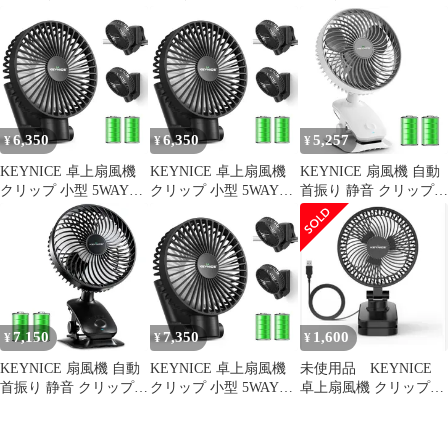
付 静音 クリップ 卓上
卓上 壁掛け USB充電式
卓上 壁掛け USB充電式
小型 リズム 充電式 節
5000mAh大容量 4段階
5000mAh大容量 4段階
電 壁掛け USBファン
風量調節 リズム風 小型
風量調節 リズム風 小型
風量4段階調節 長時間
360度角度調整 ミニ扇
360度角度調整 ミニ扇
連続使用 日本語取扱説
風機 コードレス 長時間
風機 コードレス 長時間
明書付 KN-818 (ブラッ
連続使用 熱中症対策 キ
連続使用 熱中症対策 キ
ク)e 98b35577
ャンプ/車内/洗面所/オ
ャンプ/車内/洗面所/オ
6,350
6,350
5,257
¥
¥
¥
フィス KN 62d3011b
フィス KN 1e6b4d71
KEYNICE 卓上扇風機
KEYNICE 卓上扇風機
KEYNICE 扇風機 自動
クリップ 小型 5WAY仕
クリップ 小型 5WAY仕
首振り 静音 クリップ
様 (卓上/吊り下げ/壁掛
様 (卓上/吊り下げ/壁掛
卓上 壁掛け USB充電式
け/マグネット) USB充
け/マグネット) USB充
5000mAh大容量 4段階
電式 5000mAh大容量 自
電式 5000mAh大容量 自
風量調節 リズム風 小型
動首振り 静音 風量4段
動首振り 静音 風量4段
360度角度調整 ミニ扇
階 切タイマー付き コー
階 切タイマー付き コー
風機 コードレス 長時間
ドレス ポータブル扇風
ドレス ポータブル扇風
連続使用 熱中症対策 キ
機 オフィス/キャンプ/
機 オフィス/キャンプ/
ャンプ/車内/洗面所/オ
7,150
7,350
1,600
¥
¥
¥
車中泊 シッ 3690ebf4
車中泊 シッ 79fb2175
フィス KN-618 ホワイ
KEYNICE 扇風機 自動
KEYNICE 卓上扇風機
未使用品 KEYNICE
首振り 静音 クリップ
クリップ 小型 5WAY仕
卓上扇風機 クリップ式
卓上 壁掛け USB充電式
様 (卓上/吊り下げ/壁掛
3Way KN-893
5000mAh大容量 4段階
け/マグネット) USB充
風量調節 リズム風 小型
電式 5000mAh大容量 自