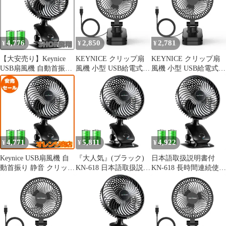
時間連続使用 LEDライ
連続使用 日本語取扱説
ト機能付き ブラック
明書付 Keynice KN-618
(ブラック)
4,776
2,850
2,781
¥
¥
¥
【大安売り】Keynice
KEYNICE クリップ扇
KEYNICE クリップ扇
USB扇風機 自動首振り
風機 小型 USB給電式
風機 小型 USB給電式
卓上 小型 静音 クリッ
DCモーター静音 360度
DCモーター静音 360度
プ リズム 充電式 節電
調整 卓上／壁掛け KN-
調整 卓上／壁掛け KN-
壁掛け USBファン 風量
893 ブラック 0
893 ブラック 0
4段階調節 長時間連続
使用 日本語取扱説明書
付 KN-618 (ブラック)
4,771
5,811
4,922
¥
¥
¥
Keynice USB扇風機 自
『大人気』(ブラック)
日本語取扱説明書付
動首振り 静音 クリップ
KN-618 日本語取扱説明
KN-618 長時間連続使用
卓上 小型 リズム 充電
書付 長時間連続使用 風
風量4段階調節 USBフ
式 節電 壁掛け USBフ
量4段階調節 USBファ
ァン 壁掛け 節電 充電
ァン 風量4段階調節 長
ン 壁掛け 節電 充電式
式 リズム (ブラック) 小
時間連続使用 日本語取
リズム 小型 卓上 クリ
型 卓上 クリップ 静音
扱説明書付 KN-618 (ブ
ップ 静音 自動首振り
自動首振り USB扇風機
ラック)
USB扇風機 Keynice
Keynice