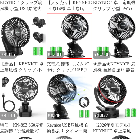
KEYNICE クリップ扇
【大安売り】KEYNICE
KEYNICE 卓上扇風機
風機 小型 USB給電式
usb扇風機 卓上扇風機
クリップ 小型 5WAY仕
DCモーター静音 360度
クリップ 充電式 usbフ
様 (卓上/吊り下げ/壁掛
調整 卓上／壁掛け KN-
ァン 超強風 静音 風量4
け/マグネット) USB充
893 ブラック 0
段階調節 360度角度調
電式 5000mAh大容量 自
整 長時間連続使用 LED
動首振り 静音 風量4段
ライト機能付き ブラッ
階 切タイマー付き コー
ク
ドレス ポータブル扇風
機 オフィス/キャンプ/
4,485
4,001
6,750
¥
¥
¥
車中泊 シックなブラッ
ク KN
【新品】 KEYNICE 卓
充電式 節電 リズム 壁
★新品★KEYNICE 扇
上扇風機 クリップ 小型
掛け クリップ USBファ
風機 自動首振り 静音
5WAY仕様 (卓上/吊り下
ン 静音 風量4段階調節
クリップ 卓上 壁掛け
げ/壁掛け/マグネット)
小型 長時間連続使用 卓
USB充電式 5000mAh大
USB充電式 5000mAh大
上 日本語取扱説明書付
容量 4段階風量調節 リ
容量 自動首振り 静音
自動首振り KN-618
ズム風 小型 360度角度
風量4段階 切タイマー
USB扇風機 (ブラック)
調整 ミニ扇風機 コード
付き コードレス ポータ
Keynice
レス 長時間連続使用 熱
ブル扇風機 オフィス/キ
中症対策 キャンプ/車
4,144
8,880
3,827
¥
¥
¥
ャンプ/車中泊 シックな
内/洗面所/オフィ
0
d7f21ffc
特価 KN-893 360度角
Keynice USB扇風機 自
【2026年夏モデル】
度調節 3段階風量 壁掛
動首振り タイマー機能
KEYNICE 卓上扇風機
け ミニファン dcモータ
付 静音 クリップ 卓上
クリップ USB扇風機 充