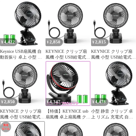
充電式 線の長さ約
卓上 小型 静音 クリッ
110cm
プ リズム 充電式 節電
壁掛け USBファン 風量
4段階調節 長時間連続
使用 日本語取扱説明書
付 KN-618 (ブラック)
4,422
2,850
2,815
¥
¥
¥
Keynice USB扇風機 自
KEYNICE クリップ扇
KEYNICE クリップ扇
動首振り 卓上 小型 静
風機 小型 USB給電式
風機 小型 USB給電式
音 クリップ リズム 充
DCモーター静音 360度
DCモーター静音 360度
電式 節電 壁掛け USB
調整 卓上／壁掛け KN-
調整 卓上／壁掛け KN-
ファン 風量4段階調節
893 ブラック 1
893 ブラック 0
長時間連続使用 日本語
取扱説明書付 KN-618
(ブラック)
2,850
4,347
4,478
¥
¥
¥
KEYNICE クリップ扇
【特価】KEYNICE usb
小型 静音 クリップ 卓
風機 小型 USB給電式
扇風機 卓上扇風機 クリ
上 リズム 充電式 自動
DCモーター静音 360度
ップ 充電式 usbファン
首振り 節電 壁掛け
調整 卓上／壁掛け KN-
超強風 静音 風量4段階
USBファン USB扇風機
893 ブラック 0
調節 360度角度調整 長
風量4段階調節 長時間