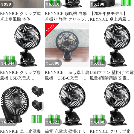
999
6,810
5,390
¥
¥
¥
KEYNICE クリップ式
KEYNICE 扇風機 自動
【2026年夏モデル】
卓上扇風機 本体
首振り 静音 クリップ
KEYNICE 卓上扇風機
卓上 壁掛け USB充電式
クリップ USB扇風機 充
5000mAh大容量 4段階
電式 小型 7000mAh大容
風量調節 リズム風 小型
量バッテリー 最大37時
360度角度調整 ミニ扇
間連続稼働 風量4段階
風機 コードレス 長時間
調節 360度角度調整 静
連続使用 熱中症対策 キ
音 LEDライト付き
ャンプ/車内/洗面所/オ
4Way仕様 (卓上/壁掛け/
4,544
1,800
5,811
¥
¥
¥
フィス KN 78cf8372
吊り下げ) 車中泊 キャ
ンプ
KEYNICE クリップ扇
KEYNICE 3way卓上扇
USBファン 壁掛け 節電
風機 USB充電式
風機 USB-C充電 ブ
風量4段階調節 充電式
5000mAh 自動首振り 静
ラック
リズム 長時間連続使用
音 コードレス 360度調
クリップ 静音 日本語取
整 卓上／壁掛け KN-
扱説明書付 小型 卓上
618 ブラック 0
KN-618 自動首振り
USB扇風機 (ブラック)
Keynice
6,570
4,522
4,488
¥
¥
¥
KEYNICE 卓上扇風機
節電 充電式 壁掛け リ
KEYNICE クリップ扇