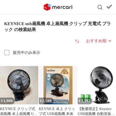
KEYNICE usb扇風機 卓上扇風機 クリップ 充電式 ブラ
ック の検索結果
並び替え
販売中のみ表示
1,980
2,500
3,592
¥
¥
¥
KEYNICE クリップ式
KEYNICE 卓上 クリッ
【数量限定】Keynice
扇風機 卓上扇風機 USB
プ式 USB扇風機 本体
USB扇風機 自動首振り