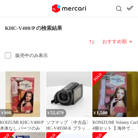
KHC-V400/P の検索結果
並び替え
販売中のみ表示
900
52,479
1,500
¥
¥
¥
KOIZUMI KHC-V400/P
ソフマップ 〔中古品〕
KONIZUMI Volumy Curl
本体なし パーツのみ
HC-V495M-K ブラック
4個セット【 海外でも
【262】
使用可能】