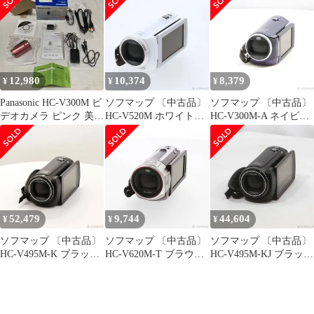
12,980
10,374
8,379
¥
¥
¥
Panasonic HC-V300M ビ
ソフマップ 〔中古品〕
ソフマップ 〔中古品〕
デオカメラ ピンク 美品
HC-V520M ホワイト
HC-V300M-A ネイビー
付属品完備
【297】
ブルー【262】
52,479
9,744
44,604
¥
¥
¥
ソフマップ 〔中古品〕
ソフマップ 〔中古品〕
ソフマップ 〔中古品〕
HC-V495M-K ブラック
HC-V620M-T ブラウン
HC-V495M-KJ ブラック
【198】
【262】
【258】