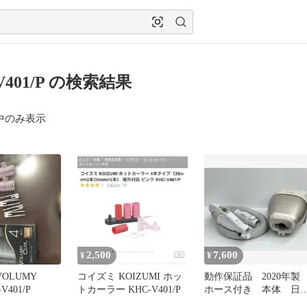
V401/P の検索結果
中のみ表示
2,500
7,600
¥
¥
VOLUMY
コイズミ KOIZUMI ホッ
動作保証品 2020年
V401/P
トカーラー KHC-V401/P
ホース付き 本体 日
立 掃除機 CV-KP90G