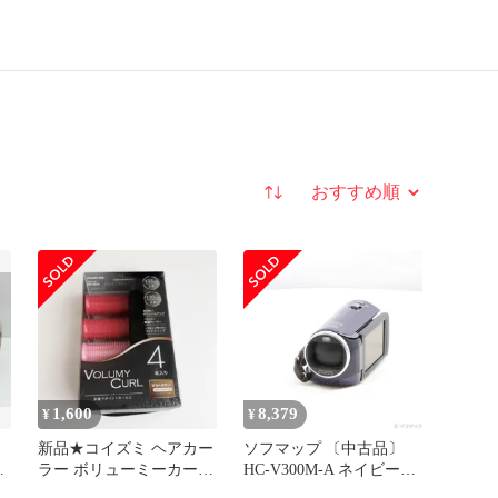
並び替え
1,600
8,379
¥
¥
製
新品★コイズミ ヘアカー
ソフマップ 〔中古品〕
ラー ボリューミーカール
HC-V300M-A ネイビーブ
4本入り KHC-V401/P
ルー【262】