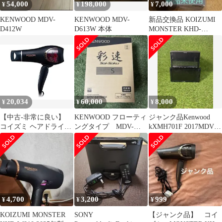
54,000
198,000
7,000
¥
¥
¥
KENWOOD MDV-
KENWOOD MDV-
新品交換品 KOIZUMI
D412W
D613W 本体
MONSTER KHD-
W820/H グレー
20,034
60,000
8,000
¥
¥
¥
【中古-非常に良い】
KENWOOD フローティ
ジャンク品Kenwood
コイズミ ヘアドライヤ
ングタイプ MDV-
kXMH701F 2017MDV-
ー モンスター 大風量
S811HDF
S707W2020
速乾 マイナスイオン ブ
ラック KHD-W740/K
4,700
3,200
999
¥
¥
¥
KOIZUMI MONSTER
SONY
【ジャンク品】 コイ