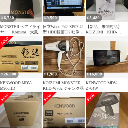
6,780
9,500
5,480
¥
¥
¥
MONSTER ヘアドライ
日立Wooo P42-XP07 42
【新品、未開封品】
ヤー Koizumi 大風量
型 HDD録画OK 映像ノ
KOIZUMI KHD-
速乾 マイナスイオン
イズあり
W800/W
26,000
1,980
16,000
¥
¥
¥
KENWOOD MDV-
￼KOIZUMI MONSTER
KENWOOD MDV-
M906HD
KHD-W702 ジャンク品
Z704W