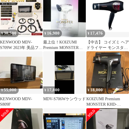
KHD-W740/K
30,500
16,980
17,476
¥
¥
¥
KENWOOD MDV-
最上位！KOIZUMI
【中古】 コイズミ ヘア
S709W 2023年 美品フル
Premium MONSTER
ドライヤー モンスター
セット
KHD-W990w
大風量 速乾 マイナスイ
オン ブラック KHD-
W740/K
55,000
17,800
18,000
¥
¥
¥
KENWOOD MDV-
MDV-S706Wケンウッド
KOIZUMI Premium
S809F
MONSTER KHD-
W990/K 本体