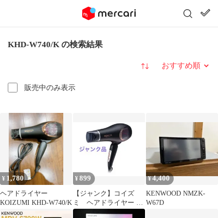
KHD-W740/K の検索結果
並び替え
販売中のみ表示
1,780
899
4,400
¥
¥
¥
ヘアドライヤー
【ジャンク】コイズ
KENWOOD NMZK-
KOIZUMI KHD-W740/K
ミ ヘアドライヤー モ
W67D
ンスター ブラック