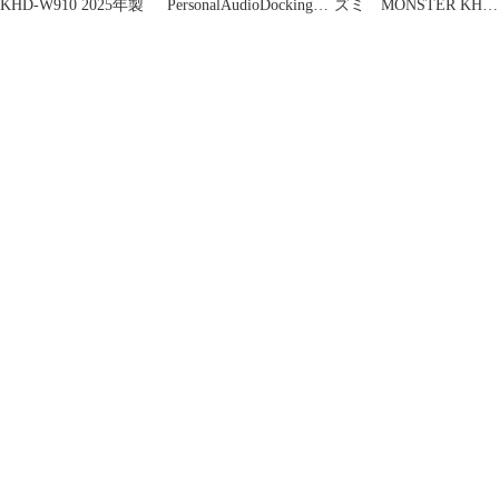
KHD-W910 2025年製
PersonalAudioDockingSy
ズミ MONSTER KHD-
stemRDP-NWM7
w810