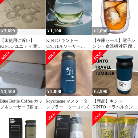
3,699
1,100
2,090
¥
¥
¥
【未使用に近い】
KINTO キントー
【在庫セール】電子レ
KINTO ユニティ 耐熱
UNITEA ソーサー
ンジ・食洗機対応 耐熱
ガラスカップ 350ml 4
150mm ガラス （ 15cm
ガラス ギフト 350ml ア
個セット
カップソーサー 受け皿
イスティーグラス プレ
小皿 茶托 プレート 電
ゼント ダブルウォール
子レンジ対応 食洗機対
KRONOS 23106 (キント
応 耐熱ガラス おしゃれ
ー) KINTO
デザート お菓子 スイー
ツ ）)
3,500
5,000
2,990
¥
¥
¥
Blue Bottle Coffee カッ
koyamame マスタータ
【新品】キントー
プ＆ソーサー 2客セッ
ンブラー ターコイズ
KINTO トラベルタンブ
ト
ラー 350ml ターコイズ