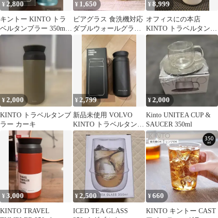
2,800
1,650
8,999
¥
¥
¥
キントー KINTO トラ
ビアグラス 食洗機対応
オフィスにの本店
ベルタンブラー 350ml
ダブルウォールグラス
KINTO トラベルタンブ
ターコイズ
耐熱 ダブルウォールグ
ラー 350ml 限定
ラス CAST キャスト
kinto キントー クッチ
ーナ ビアグラス おしゃ
れ ビアグラス 350ml ダ
ブルウォールグラス か
わいい ビアグラス 贈り
2,000
2,799
2,000
¥
¥
¥
物
KINTO トラベルタンブ
新品未使用 VOLVO
Kinto UNITEA CUP &
ラー カーキ
KINTO トラベルタンブ
SAUCER 350ml
ラー 350ml軽量
3,000
2,500
660
¥
¥
¥
KINTO TRAVEL
ICED TEA GLASS
KINTO キントー CAST