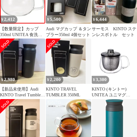
2,412
5,500
6,444
¥
¥
¥
【数量限定】カップ
Audi マグカップ ＆タン
サーモス KINTO ステ
350ml UNITEA 食洗
ブラー350ml 4個セット
ンレスボトル セット
機・電子レンジ対応 耐
熱ガラス (キントー) ギ
フト プレゼント
KINTO 8290
2,980
2,200
3,300
¥
¥
¥
【新品未使用】Audi
KINTO TRAVEL
KINTO (キントー)
KINTO Travel Tumbler
TUMBLER 350ML
UNITEA ユニマグ
350ml
350ml グレー 耐熱ガラ
ス 0