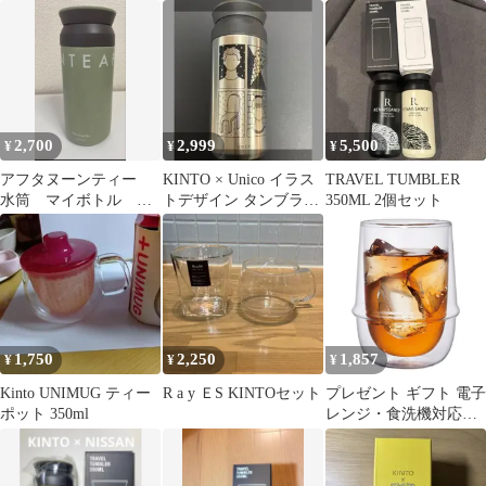
&KINTO UNITEAカッ
ベージュ 真空二重構造
キ
プ
2,700
2,999
5,500
¥
¥
¥
アフタヌーンティー
KINTO × Unico イラス
TRAVEL TUMBLER
水筒 マイボトル
トデザイン タンブラー
350ML 2個セット
KINTO
350ml [箱無]
1,750
2,250
1,857
¥
¥
¥
Kinto UNIMUG ティー
R a y ＥS KINTOセット
プレゼント ギフト 電子
ポット 350ml
レンジ・食洗機対応
23106 耐熱ガラス
350ml アイスティーグ
ラス ダブルウォール