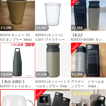
プ 全5色 食器 洋食器
350ml （ アイスティー
ガラス製 食洗機対応 ガ
グラス 二重構造 保温
ラス食器 カフェ風 ソー
ガラス 食洗機対応 電子
ダガラス かわいい おし
レンジ対応 コップ グラ
ゃれ シンプル
ス 保冷 食器 カップ ダ
ブルウォールグラス デ
1,500
1,967
2,980
¥
¥
¥
ザートカップ マグ )
KINTO キントー TO
KINTO (キントー)
【新品】
GO タンブラー 360ml
CAST アイスティーグ
KINTO×DOORS タンブ
ラス 350ml 耐熱ガラス
ラー 350ml
電子レンジ・食洗機使
用可 ギフト プレゼント
8431
4,450
3,150
2,900
¥
¥
¥
【 新品 未開封 】
KINTO (キントー) トラ
アウディ トラベルタ
KINTO トレイルタンブ
ベルタンブラー 350ml
ンブラー 350ml
ラー 580ml アッシュグ
カーキ
KINTO
リーン アッシュグリー
ン ［炭酸対応］ 20213
未使用 送料無料