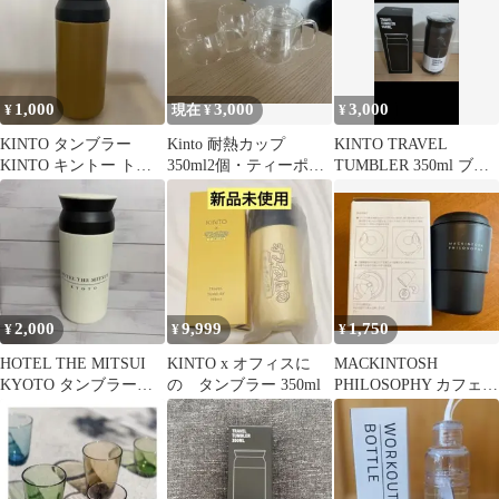
1,000
3,000
3,000
¥
現在 ¥
¥
KINTO タンブラー
Kinto 耐熱カップ
KINTO TRAVEL
KINTO キントー トラ
350ml2個・ティーポッ
TUMBLER 350ml ブラ
ベルタンブラー 350ml
ト セット販売
ック
UNITEA
2,000
9,999
1,750
¥
¥
¥
HOTEL THE MITSUI
KINTO x オフィスに
MACKINTOSH
KYOTO タンブラー
の タンブラー 350ml
PHILOSOPHY カフェタ
水筒 ホワイト
ンブラー ほか