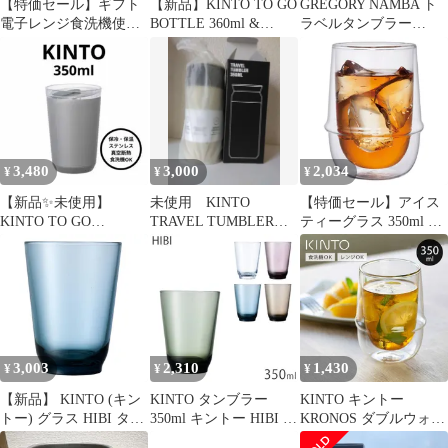
【特価セール】ギフト
【新品】KINTO TO GO
GREGORY NAMBA ト
電子レンジ食洗機使用
BOTTLE 360ml &
ラベルタンブラー
可 耐熱ガラス 350ml プ
480ml セット
350ml
レゼント アイスティー
グラス CAST 8431 キン
トー KINTO
3,480
3,000
2,034
¥
¥
¥
【新品✨未使用】
未使用 KINTO
【特価セール】アイス
KINTO TO GO
TRAVEL TUMBLER
ティーグラス 350ml ダ
TUMBLER 360ml silver
350ml サンドベージュ
ブルウォール 耐熱ガラ
ス KRONOS 電子レン
ジ・食洗機対応 ギフト
(キントー) プレゼント
KINTO 23106
3,003
2,310
1,430
¥
¥
¥
【新品】 KINTO (キン
KINTO タンブラー
KINTO キントー
トー) グラス HIBI タン
350ml キントー HIBI コ
KRONOS ダブルウォー
ブラー 350ml ブルー 1
ップ グラス ガラスコッ
ル アイスティーグラス