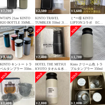
7,700
2,500
1,600
¥
¥
¥
WTAPS 21aw KINTO
KINTO TRAVEL
ミ*ー様 KINTO
H2O BOTTLE 350ML
TUMBLER 350ml ステ
LIPTONコラボ EC限
OLIVE 箱有 ダブルタ
ンレス製 タンブラー
定品 耐熱ダブルウォ
ップス キントー エイチ
ール ペアタ
2オー ボトル タンブラ
ー 水筒 大名店
3,300
2,400
1,700
¥
¥
¥
KINTO キントー トラ
HOTEL THE MITSUI
Kinto クリーム色 トラ
ベルタンブラー 350ml
KYOTO タオル＆水筒
ブルタンブラー 350ml
（ 水筒 ステンレス ス
セット
クリュー TRAVEL
TUMBLER 保冷 保温
直飲み おしゃれ 真空二
重構造 ステンレスボト
ル 直のみ マグボトル
タンブラー マグ ボトル
1,400
2,800
2,000
¥
¥
¥
コーヒー )