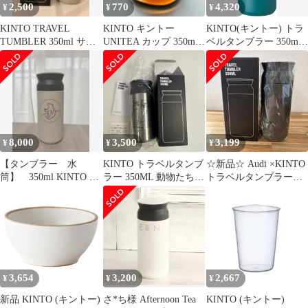
2,500
770
4,320
¥
¥
¥
KINTO TRAVEL
KINTO キントー
KINTO(キントー) トラ
TUMBLER 350ml サン
UNITEA カップ 350ml
ベルタンブラー 350ml
ドベージュ
（ ユニティ ガラス S
ターコイズ 真空二重構
コップ 食洗機対応 ティ
造 保温保冷効果
ーウェア 耐熱ガラス
20935【単品】
）)
8,000
3,500
3,199
¥
¥
¥
【タンブラー 水
KINTO トラベルタンブ
☆新品☆ Audi ×KINTO
筒】 350ml KINTO ク
ラー 350ML 動物たち
トラベルタンブラー
マイラスト
シルバー
350ml 未使用
3,654
3,200
2,667
¥
¥
¥
新品 KINTO (キントー)
さ*ち様 Afternoon Tea
KINTO (キントー)