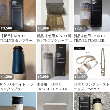
ル お酒
3,500
1,000
2,930
¥
¥
¥
【新品】KINTO
新品 未使用 KINTO 耐
新品未使用、KINTO
TULLY'S タンブラー
熱ガラスマグカップ キ
TRAVEL TUMBLER
350ml
ントー
350ml コヨーテ
1,290
3,000
1,400
¥
¥
¥
KINTO ホワイト トラ
未使用 KINTO
KINTO タンブラースト
ベルタンブラー
TRAVEL TUMBLER
ラップ 75mm ベージ
350ml Fog Gray
ュ