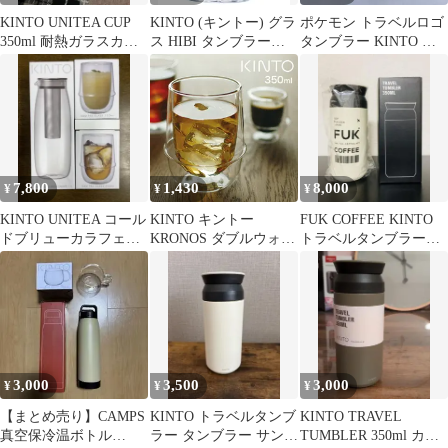
KINTO UNITEA CUP
KINTO (キントー) グラ
ポケモン トラベルロゴ
350ml 耐熱ガラスカッ
ス HIBI タンブラー
タンブラー KINTO ス
プ
350ml クリア
テンレス マグ ボトル
30周年
7,800
1,430
8,000
¥
¥
¥
KINTO UNITEA コール
KINTO キントー
FUK COFFEE KINTO
ドブリューカラフェ
KRONOS ダブルウォー
トラベルタンブラー
1.1L グラスセット
ル アイスティーグラス
350ml ホワイト
23106／227363(耐熱 ダ
ブルウォールグラス 耐
熱ガラス 耐熱グラス コ
ップ グラス 食器 二重
構造 おしゃれ ガラスコ
ップ 350ml)
3,000
3,500
3,000
¥
¥
¥
【まとめ売り】CAMPS
KINTO トラベルタンブ
KINTO TRAVEL
真空保冷温ボトル
ラー タンブラー サンド
TUMBLER 350ml カー