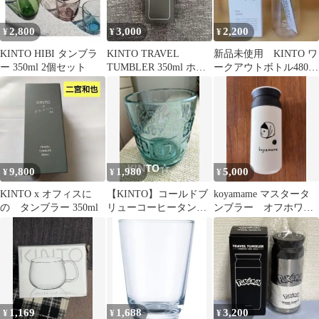
2,800
3,000
2,200
¥
¥
¥
KINTO HIBI タンブラ
KINTO TRAVEL
新品未使用 KINTO ワ
ー 350ml 2個セット
TUMBLER 350ml ホワ
ークアウトボトル480ml
イト
クリア トレーニン
グ ジム
9,800
1,980
5,000
¥
¥
¥
KINTO x オフィスに
【KINTO】コールドブ
koyamame マスタータ
の タンブラー 350ml
リューコーヒータンブ
ンブラー オフホワイ
ラー 350ml ターコイズ
ト
1,169
1,688
3,200
¥
¥
¥