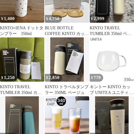
1,400
4,750
2,999
¥
¥
¥
KINTO×IENA ドットタ
BLUE BOTTLE
KINTO TRAVEL
ンブラー 350ml
COFFEE KINTO カップ
TUMBLER 350ml ベー
＆ソーサー 2客セット
ジュ
1,250
2,850
770
¥
¥
¥
KINTO TRAVEL
KINTO トラベルタンブ
キントー KINTO カッ
TUMBLER 350ml カー
ラー 350ML ベージュ
プ UNITEA ユニティ S
キ 中古
350ml ガラス カップ コ
ップ 食洗機対応 ガラス
ティーウェア 耐熱ガラ
ス おしゃれ 8290