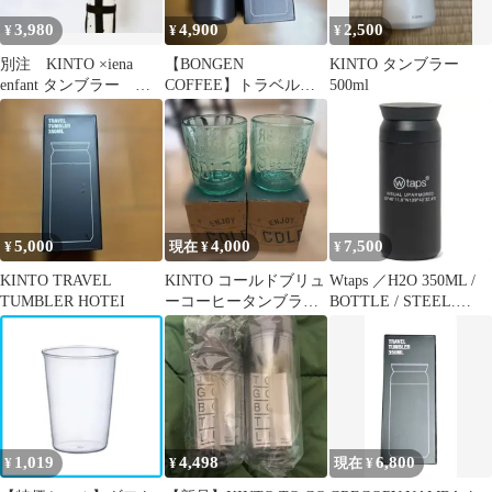
対応 ギフト プレゼント
3,980
4,900
2,500
¥
¥
¥
おしゃれ コーヒー
別注 KINTO ×iena
【BONGEN
KINTO タンブラー
enfant タンブラー
COFFEE】トラベルタ
500ml
黒 ドット 350m l
ンブラー 350ml ブラッ
クginza
5,000
4,000
7,500
¥
現在 ¥
¥
KINTO TRAVEL
KINTO コールドブリュ
Wtaps ／H2O 350ML /
TUMBLER HOTEI
ーコーヒータンブラー
BOTTLE / STEEL.
ターコイズ 2個セット
KINTO
1,019
4,498
6,800
¥
¥
現在 ¥