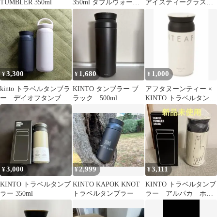
TUMBLER 350ml
350ml ダブルウォール
アイスティーグラス
グラス
350ml （ グラス 耐熱ガ
ラス 食洗機対応 電子レ
ンジ対応 ガラスコップ
カップ ガラス製 アイス
ティー 紅茶 ジュース
ハーブティー アイスコ
ーヒー おしゃれ ）)
3,300
1,680
1,000
¥
¥
¥
kinto トラベルタンブラ
KINTO タンブラー ブ
アフタヌーンティー ×
ー デイオフタンブラ
ラック 500ml
KINTO トラベルタンブ
ー
ラー
3,000
2,999
3,111
¥
¥
¥
KINTO トラベルタンブ
KINTO KAPOK KNOT
KINTO トラベルタンブ
ラー 350ml
トラベルタンブラー
ラー アルパカ ホワ
イト 350ml