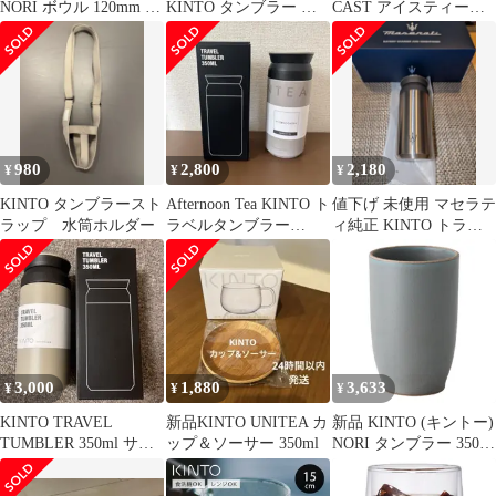
NORI ボウル 120mm ホ
KINTO タンブラー ホ
CAST アイスティーグ
ワイト 25779
ワイト 未使用
ラス 350ml 耐熱ガラス
電子レンジ・食洗機使
用可 ギフト プレゼント
8431
980
2,800
2,180
¥
¥
¥
KINTO タンブラースト
Afternoon Tea KINTO ト
値下げ 未使用 マセラテ
ラップ 水筒ホルダー
ラベルタンブラー
ィ純正 KINTO トラベ
350ml
ルタンブラー 350ml
3,000
1,880
3,633
¥
¥
¥
KINTO TRAVEL
新品KINTO UNITEA カ
新品 KINTO (キントー)
TUMBLER 350ml サン
ップ＆ソーサー 350ml
NORI タンブラー 350ml
ドベージュ
ブルーグレー 25777