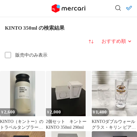
KINTO 350ml の検索結果
並び替え
販売中のみ表示
2,600
2,000
1,400
¥
¥
¥
KINTO（キントー）の
2個セット キントー
KINTOダブルウォール
トラベルタンブラー
KINTO 350ml 290ml
グラス・キリン ビアジ
350
ョッキセット 耐熱 ビー