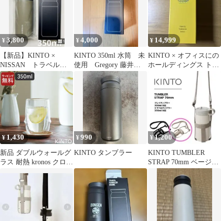
KRONOS (キントー)
KINTO
3,800
4,000
14,999
¥
¥
¥
【新品】KINTO ×
KINTO 350ml 水筒 未
KINTO × オフィスにの
NISSAN トラベルタ
使用 Gregory 藤井大
ホールディングス トラ
ンブラー 350ml カー
丸
ベルタンブラー 350ml
キ
1,430
990
1,200
¥
¥
¥
新品 ダブルウォールグ
KINTO タンブラー
KINTO TUMBLER
ラス 耐熱 kronos クロノ
STRAP 70mm ベージュ
ス ダブルウォール アイ
新品
スティーグラス 350ml
kinto キントー 23106 ク
ッチーナ 保温 保冷 二
重グラス ガラス カップ
食洗機対応 電子レンジ