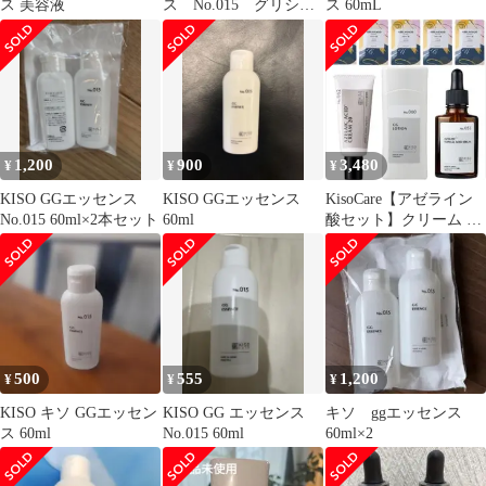
ス 美容液
ス No.015 グリシル
ス 60mL
グリシン 6％配合美容
水
1,200
900
3,480
¥
¥
¥
KISO GGエッセンス
KISO GGエッセンス
KisoCare【アゼライン
No.015 60ml×2本セット
60ml
酸セット】クリーム 美
容液 化粧水 パック 計4
種8
500
555
1,200
¥
¥
¥
KISO キソ GGエッセン
KISO GG エッセンス
キソ ggエッセンス
ス 60ml
No.015 60ml
60ml×2