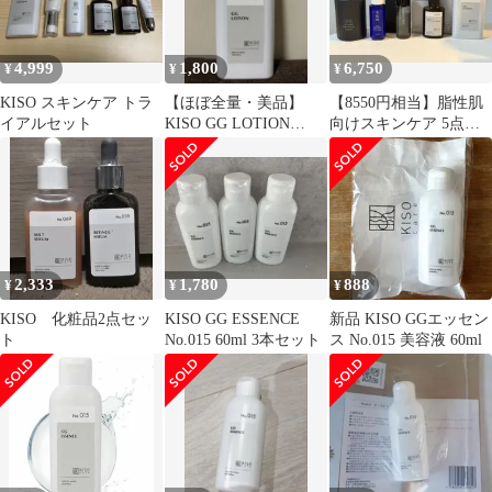
4,999
1,800
6,750
¥
¥
¥
KISO スキンケア トラ
【ほぼ全量・美品】
【8550円相当】脂性肌
イアルセット
KISO GG LOTION
向けスキンケア 5点セ
120ml グリシルグリシ
ット 現品3つ
ン
2,333
1,780
888
¥
¥
¥
KISO 化粧品2点セッ
KISO GG ESSENCE
新品 KISO GGエッセン
ト
No.015 60ml 3本セット
ス No.015 美容液 60ml