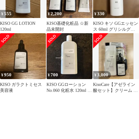
555
2,200
330
¥
¥
¥
KISO GG LOTION
KISO基礎化粧品 ☆新
KISO キソ GGエッセン
120ml
品未開封
ス 60ml グリシルグリ
シン6%美容水
950
700
3,000
¥
¥
¥
KISO ガラクトミセス
KISO GGローション
KisoCare【アゼライン
美容液
No.060 化粧水 120ml 残
酸セット】クリーム 美
量半分
容液 化粧水 パック 計4
種8