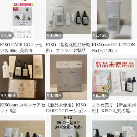
750
4,000
1,450
¥
¥
¥
KISO CARE GGエッセ
KISO（基礎化粧品研究
KISO care GG LOTION
ンス 60ml 美容液
所） スキンケア製品
No.060 120ml
7,980
3,899
6,299
¥
¥
¥
KISO care スキンケアセ
【新品未使用】KISO
まとめ売り 【新品未開
ット 6点
CARE GGローション 2
封】 KISO 毛穴の黒ず
個セット
み対策 スキンケア4点
セット