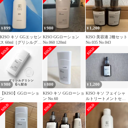
899
980
1,200
¥
¥
¥
KISO キソ GGエッセン
KISO GGローション
KISO 美容液 2種セット
ス 60ml［グリシルグリ
No.060 120ml
No.035 No.043
シン6%美容水］＊新品
980
800
1,200
¥
¥
¥
【KISO】GGローショ
KISO キソ GGローショ
KISO キソ フェイシャ
ン
ン No.60
ルトリートメントセラ
ムGA 30ml No.054