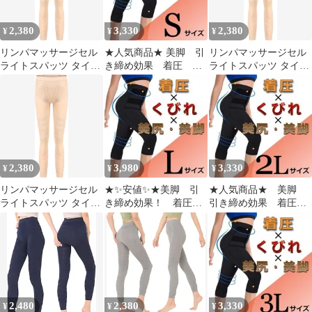
2,380
3,330
2,380
¥
¥
¥
リンパマッサージセル
★人気商品★ 美脚 引
リンパマッサージセル
ライトスパッツ タイツ
き締め効果 着圧 加
ライトスパッツ タイツ
着圧 レディース ふくら
圧 スパッツ ブラッ
着圧 レディース ふくら
はぎ (ベージュ, S)
ク S
はぎ (ベージュ, M-L)
2,380
3,980
3,330
¥
¥
¥
リンパマッサージセル
★✨安値✨★美脚 引
★人気商品★ 美脚
ライトスパッツ タイツ
き締め効果！ 着圧
引き締め効果 着圧
着圧 レディース ふくら
加圧 スパッツ ブラ
加圧 スパッツ ブラ
はぎ (ベージュ, L-LL)
ック L
ック 2L
2,480
2,380
3,330
¥
¥
¥