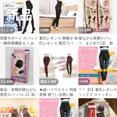
ズ
1,200
980
1,500
¥
¥
¥
骨盤サポート スパッツ
着圧レギンス 脚痩せ 加
寝ながら美脚スパッ
一般医療機器 むくみ対
圧レギンス 着圧スパッ
ツ まとめて2足 新
策 リンパ 着圧ソックス
ツ 美脚 【Sサイズ】
品 ★3333B
1,880
380
999
¥
現在 ¥
¥
新品・未開封寝ながら
★超ハイウエスト 特急
＊＊【S】着圧レギンス
美尻スパッツL-LL 加圧
美脚 寝ている間に御美
ソックス ストッキング
ガードル 補正 下着
人 L
加圧 ダイエット ヨガ
筋トレ タイツ むくみ
加圧インナー 下着 レデ
ィースグラマラスパッ