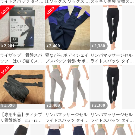
ライトスパッツ タイツ
圧ソックス ソックス ス
スッキリ美脚 骨盤スパ
着圧 レディース ふくら
トッキング 加圧レギン
ッツ 段階着用圧設計 脚
はぎ (インディゴブル
ス ダイエット ヨガ 筋
引き締め L
ー, M-L)
トレ タイツ むくみ 加
圧インナー 下着 レディ
ース グラマラスパッツ
代替品 リンパ ベルミス
代替品 056
2,281
2,400
2,380
¥
¥
¥
ライザップ 骨盤スパ
寝ながら ボディシェイ
リンパマッサージセル
ッツ はいて寝てスッ
プスパッツ 骨盤 サポー
ライトスパッツ タイツ
キリ美脚 Lサイズ
ト EX 高圧力タイプ
着圧 レディース ふくら
おやすみ用着圧
はぎ (ブラック, S)
1,398
2,480
2,380
¥
¥
¥
【専用出品】ティナプ
リンパマッサージセル
リンパマッサージセル
リ骨盤魅楽 mi・ra・
ライトスパッツ タイツ
ライトスパッツ タイツ
ku 着圧トレンカLブラ
着圧 レディース ふくら
着圧 レディース ふくら
ック 2足組
はぎ (グレー, L-LL)
はぎ (ブラック, L-LL)