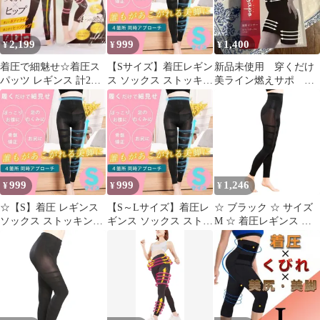
ツ代替リンパベルミス
代替メディキュット互
換寝ながらスパッツ寝
2,199
999
1,400
¥
¥
¥
ながらボディシェイプ
骨盤サポート 270
着圧で細魅せ☆着圧ス
【Sサイズ】着圧レギン
新品未使用 穿くだけ
パッツ レギンス 計2セ
ス ソックス ストッキン
美ライン燃えサポ ス
ット
グ 美脚 加圧レギンス
パッツガードル
ダイエット ヨガ 筋トレ
タイツ むくみ 加圧イン
ナー 下着 レディース
グラマラスパッツ代替
品 リンパ ベルミス代替
品 0153
999
999
1,246
¥
¥
¥
☆【S】着圧 レギンス
【S～Lサイズ】着圧レ
☆ ブラック ☆ サイズ
ソックス ストッキング
ギンス ソックス ストッ
M ☆ 着圧レギンス ハ
加圧 ダイエット 着圧レ
キング 加圧レギンス ダ
イウエスト レギンス レ
ギンス ソックス ストッ
イエット ヨガ 筋トレ
ディース スパッツ ハイ
キング 加圧レギンス ダ
タイツ むくみ 加圧イン
ウエスト 着圧レギンス
イエット ヨガ 筋トレ
ナー 下着 レディース
脚の引き締め ヒップア
タイツ むくみ 加圧イン
グラマラスパッツ代替
ップ スパイラルパンツ
ナー 下着 レディース
品 リンパ ベルミス代替
オシャレ かわいい イン
グラマラスパッツ代替
品 加圧 ダイエット 限
ナー シンプル カジュア