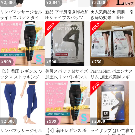
2,380
2,844
3,330
¥
¥
¥
品 リンパ 0232
定 セール #056
ル 10分丈 部屋着
リンパマッサージセル
新品 下半身引き締め加
★人気商品★ 美脚 引
ライトスパッツ タイツ
圧シェイプスパッツ ブ
き締め効果 着圧 加
着圧 レディース ふくら
ラック LL
圧 スパッツ ブラッ
はぎ (ブラック, 3L)
ク L
999
500
750
¥
¥
¥
【S】着圧 レギンス ソ
美脚スパッツ Mサイズ
PaennaSlim パエンナス
ックス ストッキング 加
加圧式リンパレギンス
リム 加圧式美脚レギン
圧 ダイエット 着圧レギ
ス 着圧 加圧 スパッツ
ンス ソックス ストッキ
ング 加圧レギンス ダイ
エット ヨガ 筋トレ タ
イツ むくみ 加圧インナ
ー 下着 レディース グ
ラマラスパッツ代替品
2,380
999
2,000
¥
¥
¥
リンパD04
リンパマッサージセル
【S】着圧レギンス 着
ライザップ はいて寝て