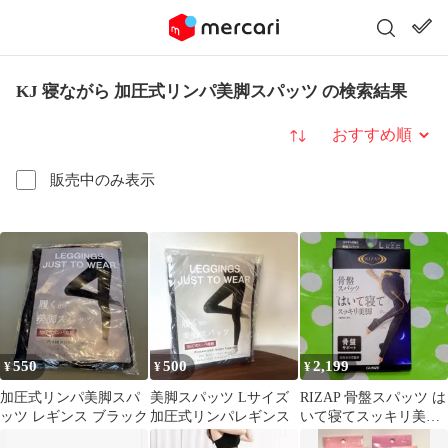
KJ 寝ながら 加圧式リンパ美脚スパッツ の検索結果
並び替え
販売中のみ表示
550
500
2,199
¥
¥
¥
加圧式リンパ美脚スパ
美脚スパッツ Lサイズ
RIZAP 骨盤スパッツ は
ッツ レギンス ブラック
加圧式リンパレギンス
いて寝てスッキリ美脚
おやすみ用着圧 Lサイ