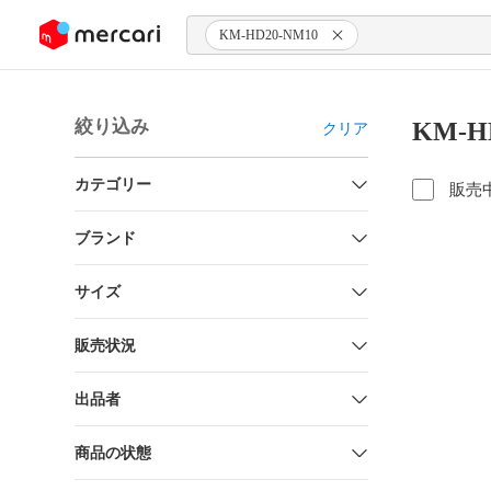
ンツにスキップ
KM-HD20-NM10
絞り込み
KM-H
クリア
カテゴリー
販売
ブランド
サイズ
販売状況
出品者
商品の状態