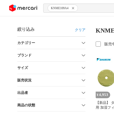
ンツにスキップ
KNME109A4
絞り込み
KNME
クリア
カテゴリー
販売
ブランド
サイズ
販売状況
出品者
4,953
¥
【新品】 
商品の状態
用 加湿フ
し KNME1