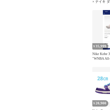
× ナイキ 
ロトロ “ド
35,999
¥
Nike Kobe 3
"WNBA All-
20,900
¥