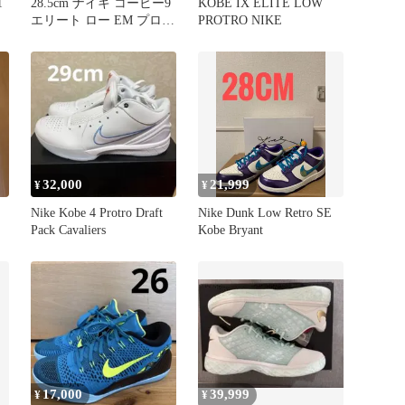
1
28.5cm ナイキ コービー9
KOBE IX ELITE LOW
エリート ロー EM プロト
PROTRO NIKE
ロ ウルフグレー
32,000
21,999
¥
¥
Nike Kobe 4 Protro Draft
Nike Dunk Low Retro SE
Pack Cavaliers
Kobe Bryant
17,000
39,999
¥
¥