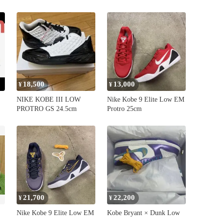
18,500
13,000
¥
¥
NIKE KOBE III LOW
Nike Kobe 9 Elite Low EM
PROTRO GS 24.5cm
Protro 25cm
21,700
22,200
¥
¥
Nike Kobe 9 Elite Low EM
Kobe Bryant × Dunk Low