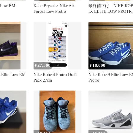
e Low EM
Kobe Bryant × Nike Air
最終値下げ NIKE KOB
Force1 Low Protro
IX ELITE LOW PROTR
HALO
27,500
18,000
¥
¥
9 Elite Low EM
Nike Kobe 4 Protro Draft
Nike Kobe 9 Elite Low 
Pack 27cm
Protro