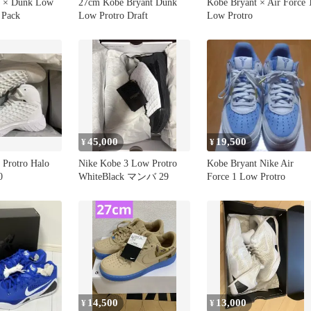
t × Dunk Low
27cm Kobe Bryant Dunk
Kobe Bryant × Air Force 
 Pack
Low Protro Draft
Low Protro
45,000
19,500
¥
¥
 Protro Halo
Nike Kobe 3 Low Protro
Kobe Bryant Nike Air
0
WhiteBlack マンバ 29
Force 1 Low Protro
14,500
13,000
¥
¥