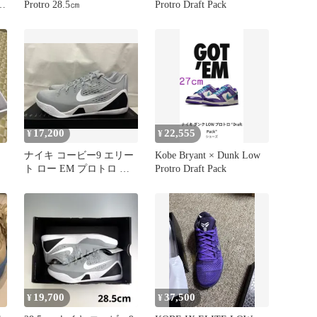
Protro 28.5㎝
Protro Draft Pack
17,200
22,555
¥
¥
ナイキ コービー9 エリー
Kobe Bryant × Dunk Low
ト ロー EM プロトロ グ
Protro Draft Pack
レー 28センチ
19,700
37,500
¥
¥