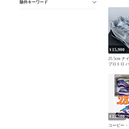
除外キーワード
15,900
¥
25.5cm 
プロトロ 
IH1401-001
22,500
¥
コービー・