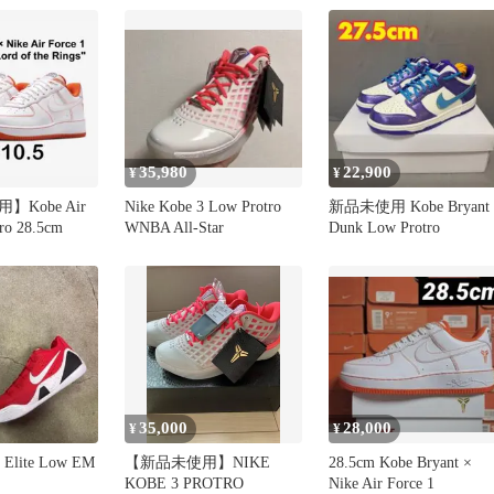
35,980
22,900
¥
¥
Kobe Air
Nike Kobe 3 Low Protro
新品未使用 Kobe Bryant 
tro 28.5cm
WNBA All-Star
Dunk Low Protro
35,000
28,000
¥
¥
9 Elite Low EM
【新品未使用】NIKE
28.5cm Kobe Bryant ×
KOBE 3 PROTRO
Nike Air Force 1