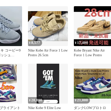
8,577
17,400
¥
¥
ナイキ コービー9
Nike Kobe Air Force 1 Low
Kobe Bryant Nike Air
バッシュ
Protro 26.5cm
Force 1 Low Protro
28,000
21,000
¥
¥
ブライアント
Nike Kobe 9 Elite Low
ダンクLOWプロトロ