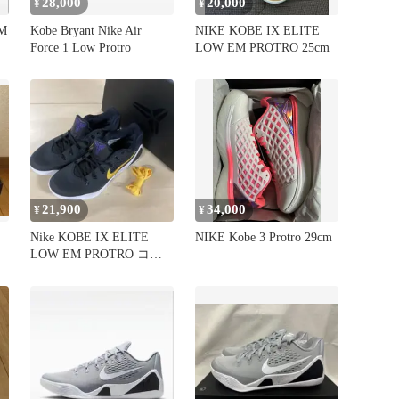
28,000
20,000
¥
¥
EM
Kobe Bryant Nike Air
NIKE KOBE IX ELITE
Force 1 Low Protro
LOW EM PROTRO 25cm
21,900
34,000
¥
¥
Nike KOBE IX ELITE
NIKE Kobe 3 Protro 29cm
LOW EM PROTRO コー
ビー9