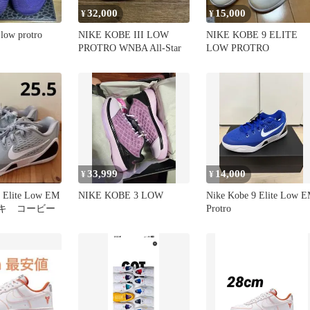
32,000
15,000
¥
¥
 low protro
NIKE KOBE III LOW
NIKE KOBE 9 ELITE
PROTRO WNBA All-Star
LOW PROTRO
33,999
14,000
¥
¥
9 Elite Low EM
NIKE KOBE 3 LOW
Nike Kobe 9 Elite Low 
ナイキ コービー
Protro