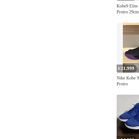
Kobe9 Elit
Protro 29cm
21,999
¥
Nike Kobe 
Protro