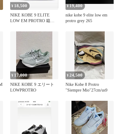
18,500
19,400
¥
¥
NIKE KOBE 9 ELITE
nike kobe 9 elite low em
LOW EM PROTRO 箱あ
protro grey 265
り
17,000
24,500
¥
¥
EM
NIKE KOBE 9 エリート
Nike Kobe 8 Protro
LOWPROTRO
"Siempre Mio"27cm/us9