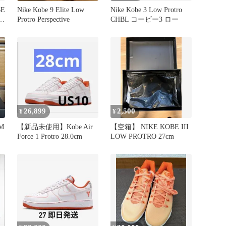
E
Nike Kobe 9 Elite Low
Nike Kobe 3 Low Protro
O
Protro Perspective
CHBL コービー3 ロー
26,899
2,500
¥
¥
EM
【新品未使用】Kobe Air
【空箱】 NIKE KOBE III
Force 1 Protro 28.0cm
LOW PROTRO 27cm