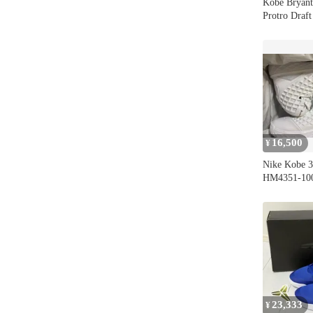
Kobe Bryan
Protro Draft
16,500
¥
Nike Kobe 3
HM4351-10
23,333
¥