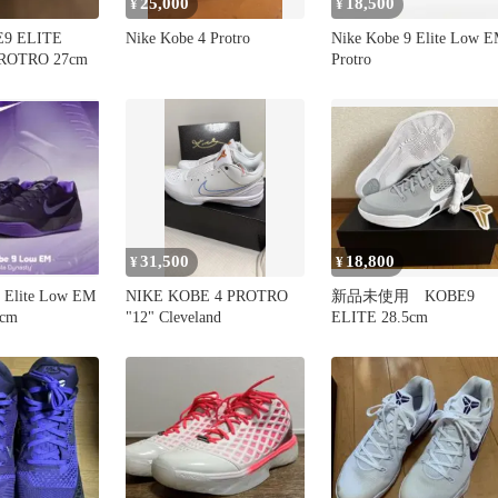
25,000
18,500
¥
¥
9 ELITE
Nike Kobe 4 Protro
Nike Kobe 9 Elite Low 
ROTRO 27cm
Protro
31,500
18,800
¥
¥
9 Elite Low EM
NIKE KOBE 4 PROTRO
新品未使用 KOBE9
0cm
"12" Cleveland
ELITE 28.5cm