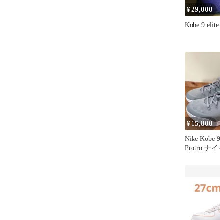
29,000
¥
Kobe 9 elite
15,800
¥
Nike Kobe 
Protro 