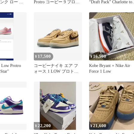
ダンク ロー プ
Protro コービー 9 プロト
“Draft Pack” Charlotte to
ラフトデイ”
ロ
LA
17,500
16,500
¥
¥
 Low Protro
コービーナイキ エア フ
Kobe Bryant × Nike Air
Star"
ォース 1 LOW プロトロ
Force 1 Low
メンズ 27.5cm
22,200
21,600
¥
¥