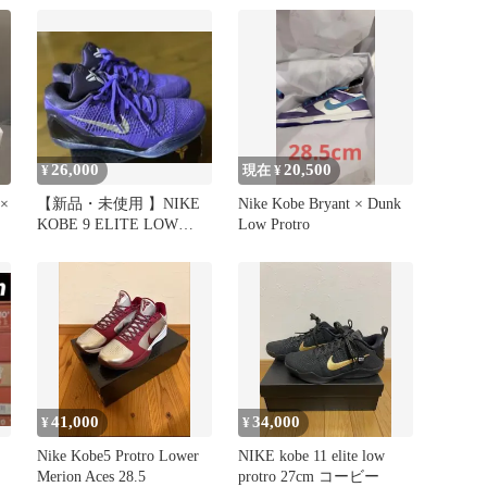
26,000
20,500
¥
現在 ¥
×
【新品・未使用 】NIKE
Nike Kobe Bryant × Dunk
KOBE 9 ELITE LOW
Low Protro
PROTRO
41,000
34,000
¥
¥
Nike Kobe5 Protro Lower
NIKE kobe 11 elite low
Merion Aces 28.5
protro 27cm コービー