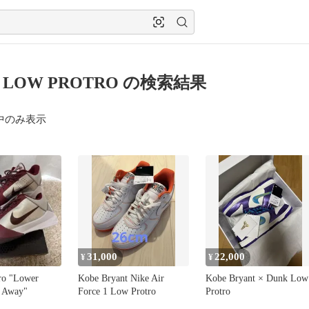
 LOW PROTRO の検索結果
中のみ表示
31,000
22,000
¥
¥
ro "Lower
Kobe Bryant Nike Air
Kobe Bryant × Dunk Low
s Away"
Force 1 Low Protro
Protro