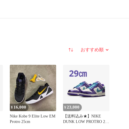
並び替え
16,000
23,000
¥
¥
Nike Kobe 9 Elite Low EM
【送料込み★】NIKE
Protro 25cm
DUNK LOW PROTRO 29
㎝ KOBE