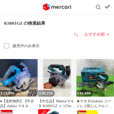
KS001GZ の検索結果
並び替え
販売中のみ表示
25,000
30,250
41,600
¥
¥
¥
●【送料無料】【中古
【中古品】Makita/マキ
★マキタ(makita) コー
品】makita マキタ
タ KS001GZ ☆ 125mm
ドレス防じんマルノコ
KS001GZ 充電式防じん
40V丸ノコ 【本体の
KS001GZ【川口店】