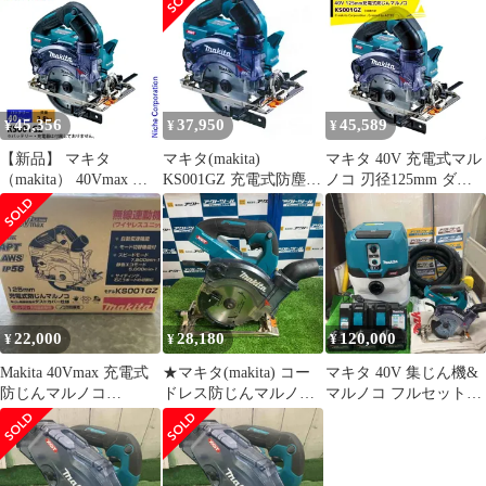
マルノコ 丸のこ 丸ノコ
み】 [IT_0BKA4][岡イ]
125mm 40Vmax対応 ※
[M04]
本体のみ 【沖縄/離島を
除く】【ハンズクラフ
ト久留米上津BP店】
45,356
37,950
45,589
¥
¥
¥
【新品】 マキタ
マキタ(makita)
マキタ 40V 充電式マル
（makita） 40Vmax 充
KS001GZ 充電式防塵マ
ノコ 刃径125mm ダス
電式防じんマルノコ
ルノコ 40V【刃物径：
トカバー仕様 本体のみ
125mm 本体のみ
125mm】【本体のみ】
バッテリ・充電器・ケ
KS001GZ 工具 電動 マ
ダストカバー仕様 無線
ース別売 無線連動AWS
ルノコ ライト付 LED
連動対応 AWS【3193】
対応 KS001GZ
バッテリ・充電器別売
22,000
28,180
120,000
¥
¥
¥
Makita 40Vmax 充電式
★マキタ(makita) コー
マキタ 40V 集じん機&
防じんマルノコ
ドレス防じんマルノコ
マルノコ フルセット！
KS001GZ
KS001GZ【草加店】
VC004GZ KS001GZ バ
ッテリー3個・充電器
【草加店】