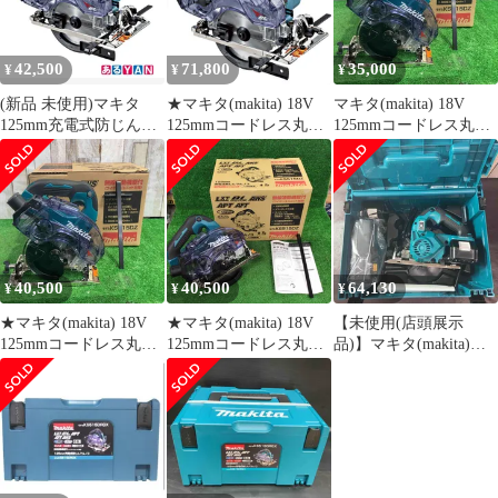
42,500
71,800
35,000
¥
¥
¥
(新品 未使用)マキタ
★マキタ(makita) 18V
マキタ(makita) 18V
125mm充電式防じんマ
125mmコードレス丸ノ
125mmコードレス丸ノ
ルノコ KS515DZ ダス
コ KS515DRGX【桶川
コ KS515DZ(本体のみ)
トボックス仕様 18V 本
店】
【町田店】
体のみ(バッテリ・充電
器・ケース別売り) チ
ップソー別売り
0197050016829
40,500
40,500
64,130
¥
¥
¥
★マキタ(makita) 18V
★マキタ(makita) 18V
【未使用(店頭展示
125mmコードレス丸ノ
125mmコードレス丸ノ
品)】マキタ(makita)
コ KS515DZ(本体のみ)
コ KS515DZ(本体のみ)
18V 125mmコードレス
【町田店】
【川崎店】
丸ノコ
KS515DRGX【東大和
店】