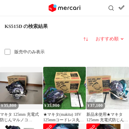
KS515D の検索結果
並び替え
販売中のみ表示
35,800
35,000
37,100
¥
¥
¥
マキタ 125mm 充電式
★マキタ(makita) 18V
新品未使用★マキタ
防じんマルノコ
125mmコードレス丸ノ
125mm 充電式防じんマ
KS515DZ本体
コ KS515DZ(本体のみ)
ルノコ KS515DZ 本体