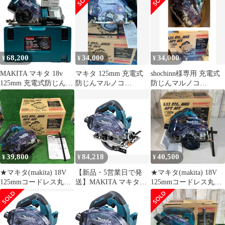
【川崎店】
68,200
34,000
34,000
¥
¥
¥
MAKITA マキタ 18v
マキタ 125mm 充電式
shochinn様専用 充電式
125mm 充電式防じんマ
防じんマルノコ
防じんマルノコ
ルノコ KS515DRGX
KS515D 本体
125mmKS515DZ
39,800
84,218
40,500
¥
¥
¥
★マキタ(makita) 18V
【新品・5営業日で発
★マキタ(makita) 18V
125mmコードレス丸ノ
送】MAKITA マキタ
125mmコードレス丸ノ
コ KS515DZ(本体のみ)
KS515DRGX
コ KS515DZ(本体のみ)
【桶川店】
のこ刃別売【戸田店】