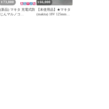
73,800
66,000
¥
¥
(新品) マキタ 充電式防
【未使用品】★マキタ
じんマルノコ
(makita) 18V 125mmコ
KS515DRGX バッテリ
ードレス丸ノコ
BL1860B×2本・充電器
KS515DRGX【川越店】
DC18RF・ケース付 チ
ップソー別売
0197050016812